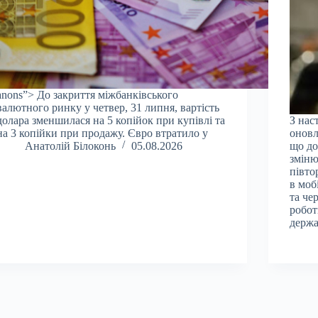
anons”> До закриття міжбанківського
валютного ринку у четвер, 31 липня, вартість
долара зменшилася на 5 копійок при купівлі та
З нас
на 3 копійки при продажу. Євро втратило у
оновл
Анатолій Білоконь
05.08.2026
що до
зміню
півто
в моб
та че
робот
держа