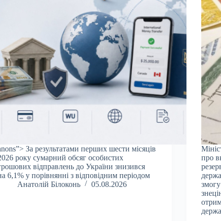
anons”> За результатами перших шести місяців
Мініс
2026 року сумарний обсяг особистих
про в
грошових відправлень до України знизився
резер
на 6,1% у порівнянні з відповідним періодом
держа
Анатолій Білоконь
05.08.2026
змогу
знеці
отрим
держ