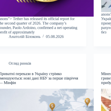
anons
anons”> Tether has released its official report for
Украї
the second quarter of 2026. The company’s
приму
founder, Paolo Ardoino, confirmed a net operating
рахун
profit of approximately
без
Анатолій Білоконь
05.08.2026
Огляд ринків
Приватні перекази в Україну стрімко
Мінен
зменшуються: нові дані НБУ за перше півріччя
гриве
— Мінфін
прибу