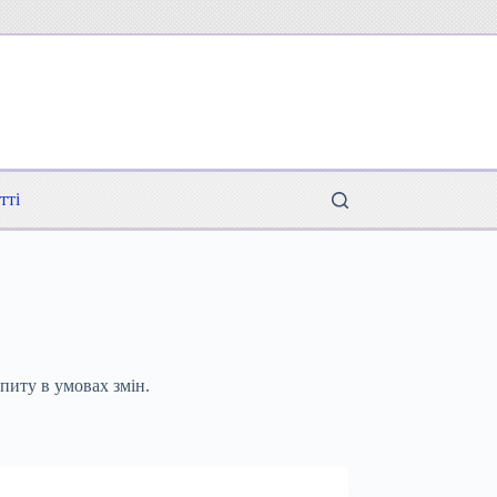
тті
питу в умовах змін.