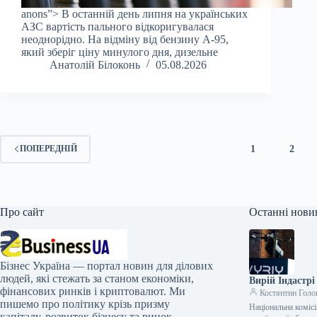
anons”> В останній день липня на українських
АЗС вартість пального відкоригувалася
неоднорідно. На відміну від бензину А-95,
який зберіг ціну минулого дня, дизельне
Анатолій Білоконь
05.08.2026
1
2
ПОПЕРЕДНІЙ
Про сайт
Останні нови
Бізнес Україна — портал новин для ділових
людей, які стежать за станом економіки,
Вирій Індастрі
фінансових ринків і криптовалют. Ми
Костянтин Голо
пишемо про політику крізь призму
Національна коміс
капіталу, розвиток бізнесу та ринок