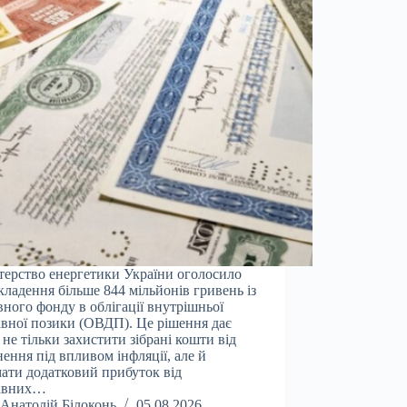
терство енергетики України оголосило
кладення більше 844 мільйонів гривень із
вного фонду в облігації внутрішньої
вної позики (ОВДП). Це рішення дає
 не тільки захистити зібрані кошти від
нення під впливом інфляції, але й
ати додатковий прибуток від
авних…
Анатолій Білоконь
05.08.2026