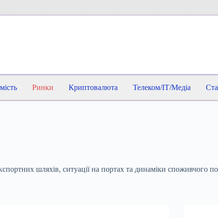
мість
Ринки
Криптовалюта
Телеком/IT/Медіа
Ста
кспортних шляхів, ситуації на портах та динаміки споживчого по