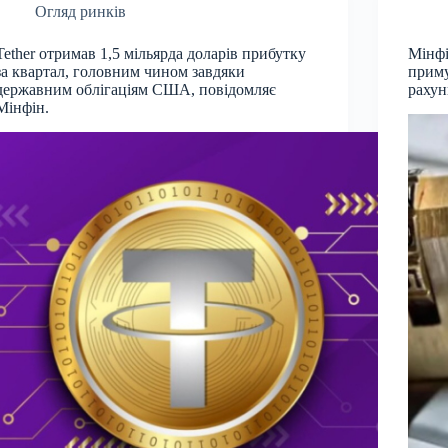
Огляд ринків
Tether отримав 1,5 мільярда доларів прибутку
Мінфі
за квартал, головним чином завдяки
приму
державним облігаціям США, повідомляє
рахун
Мінфін.