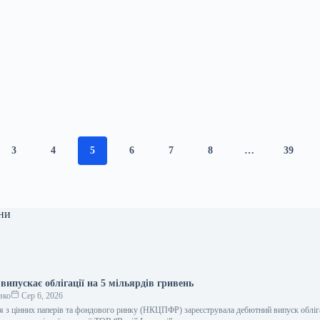
3
4
5
6
7
8
…
39
ни
 випускає облігації на 5 мільярдів гривень
вко
Сер 6, 2026
ія з цінних паперів та фондового ринку (НКЦПФР) зареєструвала дебютний випуск обліг