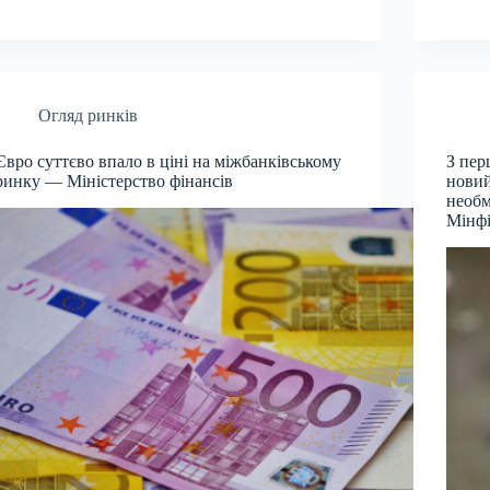
Огляд ринків
Євро суттєво впало в ціні на міжбанківському
З пер
ринку — Міністерство фінансів
новий
необм
Мінфі