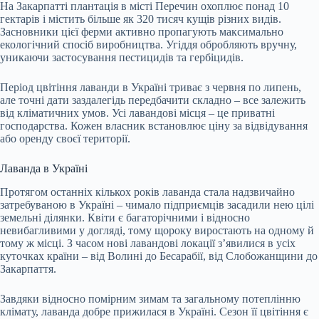
На Закарпатті плантація в місті Перечин охоплює понад 10
гектарів і містить більше як 320 тисяч кущів різних видів.
Засновники цієї ферми активно пропагують максимально
екологічний спосіб виробництва. Угіддя обробляють вручну,
уникаючи застосування пестицидів та гербіцидів.
Період цвітіння лаванди в Україні триває з червня по липень,
але точні дати заздалегідь передбачити складно – все залежить
від кліматичних умов. Усі лавандові місця – це приватні
господарства. Кожен власник встановлює ціну за відвідування
або оренду своєї території.
Лаванда в Україні
Протягом останніх кількох років лаванда стала надзвичайно
затребуваною в Україні – чимало підприємців засадили нею цілі
земельні ділянки. Квіти є багаторічними і відносно
невибагливими у догляді, тому щороку виростають на одному й
тому ж місці. З часом нові лавандові локації з’явилися в усіх
куточках країни – від Волині до Бесарабії, від Слобожанщини до
Закарпаття.
Завдяки відносно помірним зимам та загальному потеплінню
клімату, лаванда добре прижилася в Україні. Сезон її цвітіння є