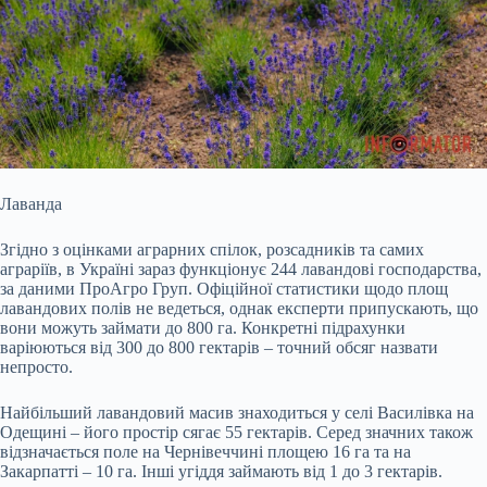
Лаванда
Згідно з оцінками аграрних спілок, розсадників та самих
аграріїв, в Україні зараз функціонує 244 лавандові господарства,
за даними ПроАгро Груп. Офіційної статистики щодо площ
лавандових полів не ведеться, однак експерти припускають, що
вони можуть займати до 800 га. Конкретні підрахунки
варіюються від 300 до 800 гектарів – точний обсяг назвати
непросто.
Найбільший лавандовий масив знаходиться у селі Василівка на
Одещині – його простір сягає 55 гектарів. Серед значних також
відзначається поле на Чернівеччині площею 16 га та на
Закарпатті – 10 га. Інші угіддя займають від 1 до 3 гектарів.