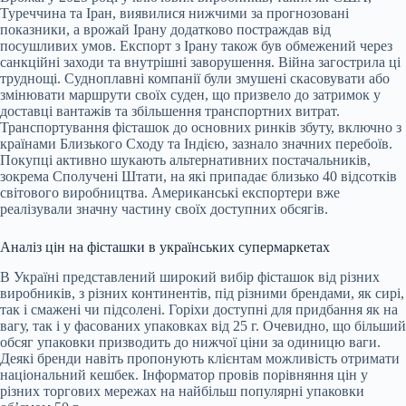
Туреччина та Іран, виявилися нижчими за прогнозовані
показники, а врожай Ірану додатково постраждав від
посушливих умов. Експорт з Ірану також був обмежений через
санкційні заходи та внутрішні заворушення. Війна загострила ці
труднощі. Судноплавні компанії були змушені скасовувати або
змінювати маршрути своїх суден, що призвело до затримок у
доставці вантажів та збільшення транспортних витрат.
Транспортування фісташок до основних ринків збуту, включно з
країнами Близького Сходу та Індією, зазнало значних перебоїв.
Покупці активно шукають альтернативних постачальників,
зокрема Сполучені Штати, на які припадає близько 40 відсотків
світового виробництва. Американські експортери вже
реалізували значну частину своїх доступних обсягів.
Аналіз цін на фісташки в українських супермаркетах
В Україні представлений широкий вибір фісташок від різних
виробників, з різних континентів, під різними брендами, як сирі,
так і смажені чи підсолені. Горіхи доступні для придбання як на
вагу, так і у фасованих упаковках від 25 г. Очевидно, що більший
обсяг упаковки призводить до нижчої ціни за одиницю ваги.
Деякі бренди навіть пропонують клієнтам можливість отримати
національний кешбек. Інформатор провів порівняння цін у
різних торгових мережах на найбільш популярні упаковки