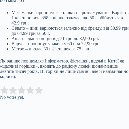
об’ємом 50 г.
Мегамаркет пропонує фісташки на розважування. Вартість
1 кг становить 858 грн, що означає, що 50 г обійдуться в
42,9 грн.
Сільпо – ціни варіюються залежно від бренду, від 58,99 грн
до 64,99 грн за 50 г.
Ашан – діапазон цін від 71 грн до 82,90 грн.
Варус – пропонує упаковку 60 г за 72,90 грн.
Метро – продає 30 г фісташок за 75 грн.
Як раніше повідомляв Інформатор, фісташки, відомі в Китаї як
«щасливі горішки», входять до раціону людей щонайменше
дев’ять тисяч років. Ці горіхи не лише смачні, але й надзвичайно
корисні.
Submit Rating
Rate this item:
No votes yet.