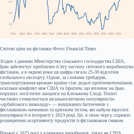
Світові ціни на фісташки Фото: Financial Times
Згідно з даними Міністерства сільського господарства США,
Іран забезпечує приблизно п’яту частину світового виробництва
фісташок, а в окремі роки ця цифра сягала 25-30 відсотків
глобального експорту. Однак, за словами трейдерів,
транспортування врожаю країни стає дедалі проблематичнішим,
оскільки конфлікт між США та Ізраїлем, що впливає на Іран,
порушує логістичні ланцюги на Близькому Сході. Попит
частково стимулюється загальносвітовою популярністю
«дубайського шоколаду» — вишуканих батончиків з
фісташковою начинкою та крихким тістом, які набули вірусної
популярності в інтернеті у 2023 році. Це, в свою чергу, сприяло
розширенню асортименту продуктів із фісташковим смаком.
Врожаї у 2025 році у ключових виробників, таких як США,