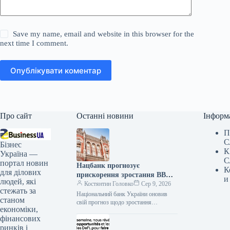
Save my name, email and website in this browser for the
next time I comment.
Опублікувати коментар
Про сайт
Останні новини
Інформ
П
С
Бізнес
К
Україна —
С
портал новин
Нацбанк прогнозує
К
для ділових
прискорення зростання ВВП
и
людей, які
України до 4,2% на кінець
Костянтин Головко
Сер 9, 2026
стежать за
2026 року
Національний банк України оновив
станом
свій прогноз щодо зростання
економіки,
реального валового внутрішнього
фінансових
продукту (ВВП). Очікується, що у
третьому кварталі 2026 року…
ринків і