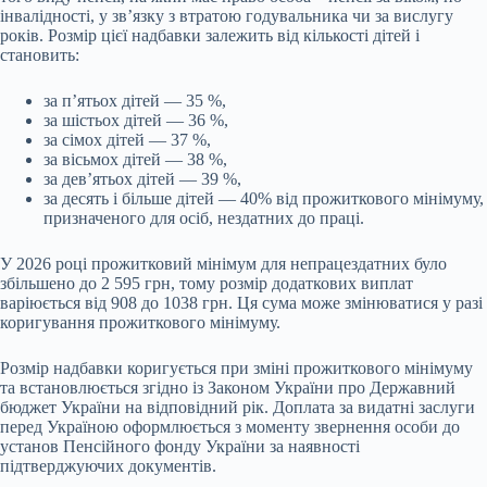
інвалідності, у зв’язку з втратою годувальника чи за вислугу
років. Розмір цієї надбавки залежить від кількості дітей і
становить:
за п’ятьох дітей — 35 %,
за шістьох дітей — 36 %,
за сімох дітей — 37 %,
за вісьмох дітей — 38 %,
за дев’ятьох дітей — 39 %,
за десять і більше дітей — 40% від прожиткового мінімуму,
призначеного для осіб, нездатних до праці.
У 2026 році прожитковий мінімум для непрацездатних було
збільшено до 2 595 грн, тому розмір додаткових виплат
варіюється від 908 до 1038 грн. Ця сума може змінюватися у разі
коригування прожиткового мінімуму.
Розмір надбавки коригується при зміні прожиткового мінімуму
та встановлюється згідно із Законом України про Державний
бюджет України на відповідний рік. Доплата за видатні заслуги
перед Україною оформлюється з моменту звернення особи до
установ Пенсійного фонду України за наявності
підтверджуючих документів.