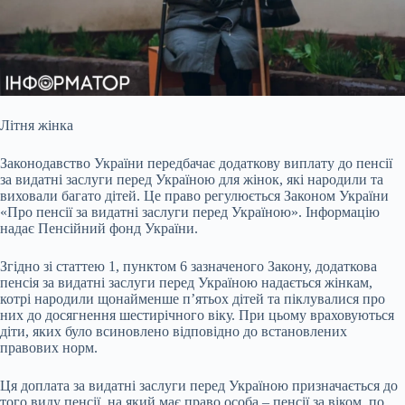
Літня жінка
Законодавство України передбачає додаткову виплату до пенсії
за видатні заслуги перед Україною для жінок, які народили та
виховали багато
дітей. Це право регулюється Законом України
«Про пенсії за видатні заслуги перед Україною». Інформацію
надає Пенсійний фонд України.
Згідно зі статтею 1, пунктом 6 зазначеного Закону, додаткова
пенсія за видатні заслуги перед Україною надається жінкам,
котрі народили щонайменше п’ятьох дітей та піклувалися про
них до досягнення шестирічного віку. При цьому враховуються
діти, яких було всиновлено відповідно до встановлених
правових норм.
Ця доплата за видатні заслуги перед Україною призначається до
того виду пенсії, на який має право особа – пенсії за віком, по