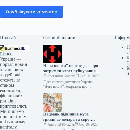
Опублікувати коментар
Про сайт
Останні новини
Інформ
П
С
Бізнес
К
Україна —
С
портал новин
Нова пошта” попереджає про
К
для ділових
затримки через руйнування
и
людей, які
сортувальних центрів
Костянтин Головко
Сер 10, 2026
стежать за
Лідер експрес-доставки в Україні
станом
“Нова пошта” попереджає про
економіки,
можливі додаткові затримки у
фінансових
доставці посилок. Це пов’язано з
руйнуванням центральних
ринків і
сортувальних…
криптовалют.
Ми пишемо
Нацбанк підвищив курс
про політику
гривні до долара та євро:
крізь призму
вартість на 7 серпня
Анатолій Білоконь
Сер 10, 2026
капіталу,