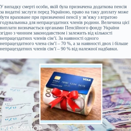
У випадку смерті особи, якій була призначена додаткова пенсія
за видатні заслуги перед Україною, право на таку доплату може
бути враховане при призначенні пенсії у зв’язку з втратою
годувальника для непрацездатних членів родини. Величина цієї
виплати визначається органами Пенсійного фонду України
згідно з чинним законодавством і залежить від кількості
непрацездатних членів сім’ї. За наявності одного
непрацездатного члена сім’ї – 70 %, а за наявності двох і більше
непрацездатних членів сім’ї – 90 % від належної надбавки.