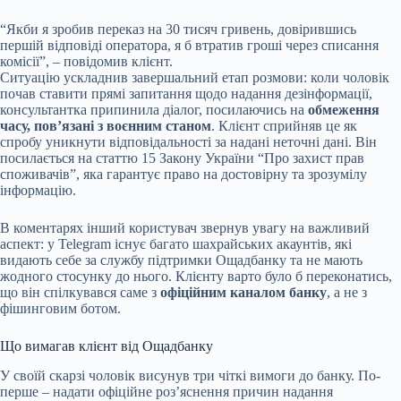
“Якби я зробив переказ на 30 тисяч гривень, довірившись
першій відповіді оператора, я б втратив гроші через списання
комісії”, – повідомив клієнт.
Ситуацію ускладнив завершальний етап розмови: коли чоловік
почав ставити прямі запитання щодо надання дезінформації,
консультантка припинила діалог, посилаючись на
обмеження
часу, пов’язані з воєнним станом
. Клієнт сприйняв це як
спробу уникнути відповідальності за надані неточні дані. Він
посилається на статтю 15 Закону України “Про захист прав
споживачів”, яка гарантує право на достовірну та зрозумілу
інформацію.
В коментарях інший користувач звернув увагу на важливий
аспект: у Telegram існує багато шахрайських акаунтів, які
видають себе за службу підтримки Ощадбанку та не мають
жодного стосунку до нього. Клієнту варто було б переконатись,
що він спілкувався саме з
офіційним каналом банку
, а не з
фішинговим ботом.
Що вимагав клієнт від Ощадбанку
У своїй скарзі чоловік висунув три чіткі вимоги до банку. По-
перше – надати офіційне роз’яснення причин надання