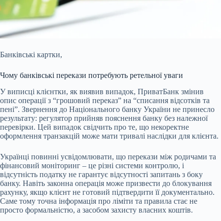
Банківські картки,
Чому банківські перекази потребують ретельної уваги
У виписці клієнтки, як виявив випадок, ПриватБанк змінив
опис операції з “грошовий переказ” на “списання відсотків та
пені”. Звернення до Національного банку України не принесло
результату: регулятор прийняв пояснення банку без належної
перевірки. Цей випадок свідчить про те, що некоректне
оформлення транзакцій може мати тривалі наслідки для клієнта.
Українці повинні усвідомлювати, що перекази між родичами та
фінансовий моніторинг – це різні системи контролю, і
відсутність податку не гарантує відсутності запитань з боку
банку. Навіть законна операція може призвести до блокування
рахунку, якщо клієнт не готовий підтвердити її документально.
Саме тому точна інформація про ліміти та правила стає не
просто формальністю, а засобом захисту власних коштів.