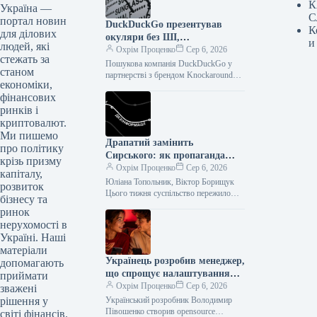
К
Україна —
С
портал новин
DuckDuckGo презентував
К
для ділових
окуляри без ШІ,
и
людей, які
протиставляючи їх
Охрім Проценко
Сер 6, 2026
стежать за
“розумним” моделям
Пошукова компанія DuckDuckGo у
станом
партнерстві з брендом Knockaround
економіки,
випустила обмежену серію
фінансових
поляризованих сонцезахисних
окулярів під назвою Normal F***ing
ринків і
Sunglasses.
криптовалют.
Ми пишемо
Драпатий замінить
про політику
Сирського: як пропаганда
крізь призму
впливає на українців у
Охрім Проценко
Сер 6, 2026
капіталу,
соцмережах
Юліана Топольник, Віктор Борищук
розвиток
Цього тижня суспільство пережило
бізнесу та
чергову турбулентність. У Києві та
ринок
інших містах тривали мітинги з
нерухомості в
вимогою повернути…
Україні. Наші
матеріали
Українець розробив менеджер,
допомагають
що спрощує налаштування
приймати
ШІ-агентів
Охрім Проценко
Сер 6, 2026
зважені
Український розробник Володимир
рішення у
Півошенко створив opensource
світі фінансів.