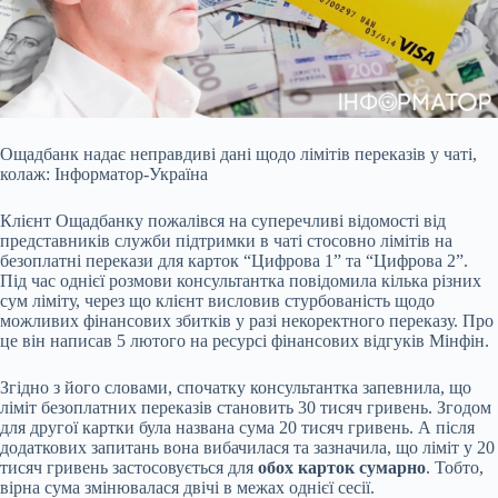
Ощадбанк надає неправдиві дані щодо лімітів переказів у чаті,
колаж: Інформатор-Україна
Клієнт Ощадбанку пожалівся на суперечливі відомості від
представників служби
підтримки в чаті стосовно лімітів на
безоплатні перекази для карток “Цифрова 1” та “Цифрова 2”.
Під час однієї розмови консультантка повідомила кілька різних
сум ліміту, через що клієнт висловив стурбованість щодо
можливих фінансових збитків у разі некоректного переказу. Про
це він написав 5 лютого на ресурсі фінансових відгуків Мінфін.
Згідно з його словами, спочатку консультантка запевнила, що
ліміт безоплатних переказів становить 30 тисяч гривень. Згодом
для другої картки була названа сума 20 тисяч гривень. А після
додаткових запитань вона вибачилася та зазначила, що ліміт у 20
тисяч гривень застосовується для
обох карток сумарно
. Тобто,
вірна сума змінювалася двічі в межах однієї сесії.