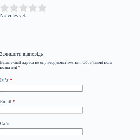
Submit Rating
Rate this item:
No votes yet.
Залишити відповідь
Ваша e-mail адреса не оприлюднюватиметься.
Обов’язкові поля
позначені
*
Ім’я
*
Email
*
Сайт