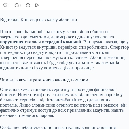
Відповідь Київстар на скаргу абонента
Проте чоловік наполіг на своєму: якщо він особисто не
звертався з документами, а номер все одно анулювали, то
порушення сталося всередині компанії
. Він прямо вказав, що у
Київстар ведуться внутрішні перевірки співробітників. Оператор
підтвердив, що скаргу відкрито і її розглядають, а після
завершення перевірки зв’яжуться з клієнтом. Абонент уточнив,
що очікує вже тиждень і буде слідкувати за тим, як компанія
відновить номер і яку компенсацію запропонує.
Чим загрожує втрата контролю над номером
Описана схема становить серйозну загрозу для фінансової
безпеки. Номер телефону є ключем для відновлення паролів у
більшості сервісів – від інтернет-банкінгу до державних
порталів. Якщо зловмисник отримує контроль над номером, він
фактично отримує доступ до всіх прив’язаних акаунтів, навіть
не знаючи жодного пароля.
Особливу небезпеку становить ситуація, коли анулювання