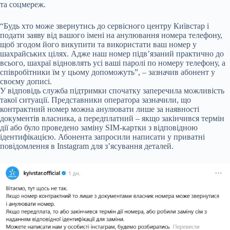
та соцмереж.
“Будь хто може звернутись до сервісного центру Київстар і
подати заяву від вашого імені на анулювання номера телефону,
щоб згодом його викупити та використати ваш номер у
шахрайських цілях. Адже наш номер підв’язаний практично до
всього, шахраї відновлять усі ваші паролі по номеру телефону, а
співробітники їм у цьому допоможуть”, – зазначив абонент у
своєму дописі.
У відповідь служба підтримки спочатку заперечила можливість
такої ситуації. Представники оператора зазначили, що
контрактний номер можна анулювати лише за наявності
документів власника, а передплатний – якщо закінчився термін
дії або було проведено заміну SIM-картки з відповідною
ідентифікацією. Абонента запросили написати у приватні
повідомлення в Instagram для з’ясування деталей.