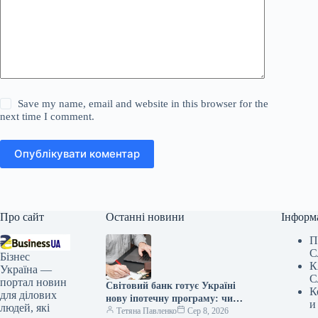
Save my name, email and website in this browser for the
next time I comment.
Опублікувати коментар
Про сайт
Останні новини
Інформ
П
С
Бізнес
К
Україна —
С
портал новин
Світовий банк готує Україні
К
для ділових
нову іпотечну програму: чи
и
людей, які
замінить вона “єОселю”
Тетяна Павленко
Сер 8, 2026