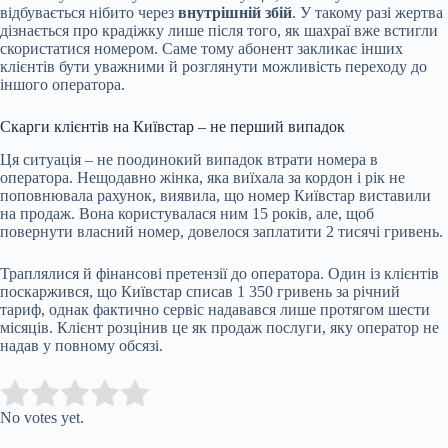
відбувається нібито через
внутрішній збій
. У такому разі жертва
дізнається про крадіжку лише після того, як шахраї вже встигли
скористатися номером. Саме тому абонент закликає інших
клієнтів бути уважними й розглянути можливість переходу до
іншого оператора.
Скарги клієнтів на Київстар – не перший випадок
Ця ситуація – не поодинокий випадок втрати номера в
оператора. Нещодавно жінка, яка виїхала за кордон і рік не
поповнювала рахунок, виявила, що номер Київстар виставили
на продаж. Вона користувалася ним 15 років, але, щоб
повернути власний номер, довелося заплатити 2 тисячі гривень.
Траплялися й фінансові претензії до оператора. Один із клієнтів
поскаржився, що Київстар списав 1 350 гривень за річний
тариф, однак фактично сервіс надавався лише протягом шести
місяців. Клієнт розцінив це як продаж послуги, яку оператор не
надав у повному обсязі.
Submit Rating
Rate this item:
No votes yet.