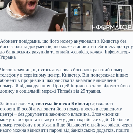
Абонент повідомив, що його номер анулювали в Київстар без
його згоди та документів, що може становити небезпеку доступу
до банківських рахунків та онлайн-сервісів,
колаж: Інформатор-
Україна
Чоловік заявив, що хтось анулював його контрактний номер
телефону в сервісному центрі Київстар. Він попереджає інших
абонентів про ризики шахрайства та вимагає відновлення
номера й відшкодування. Про цей інцидент стало відомо з його
допису в соціальній мережі Threads від 25 травня.
За його словами,
система безпеки Київстар
дозволила
сторонній особі анулювати його номер просто в сервісному
центрі – без документів законного власника. Зловмисники
можуть використати таку схему для шахрайських дій. Оскільки
номер телефону прив’язаний до більшості онлайн-сервісів, через
нього можна відновити паролі від банківських додатків, пошти