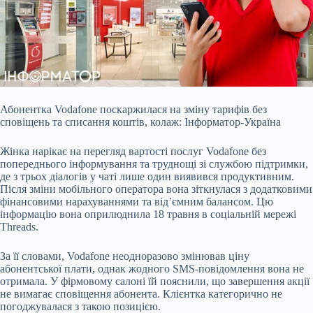
Абонентка Vodafone поскаржилася на зміну тарифів без
сповіщень та списання коштів, колаж: Інформатор-Україна
Жінка нарікає на перегляд вартості послуг Vodafone без
попереднього інформування та труднощі зі службою підтримки,
де з трьох діалогів у чаті лише один виявився продуктивним.
Після зміни мобільного оператора вона зіткнулася з додатковими
фінансовими нарахуваннями та від’ємним балансом. Цю
інформацію вона оприлюднила 18 травня в соціальній мережі
Threads.
За її словами, Vodafone неодноразово змінював ціну
абонентської плати, однак жодного SMS-повідомлення вона не
отримала. У фірмовому салоні їй пояснили, що завершення акції
не вимагає сповіщення абонента. Клієнтка категорично не
погоджувалася з такою позицією.