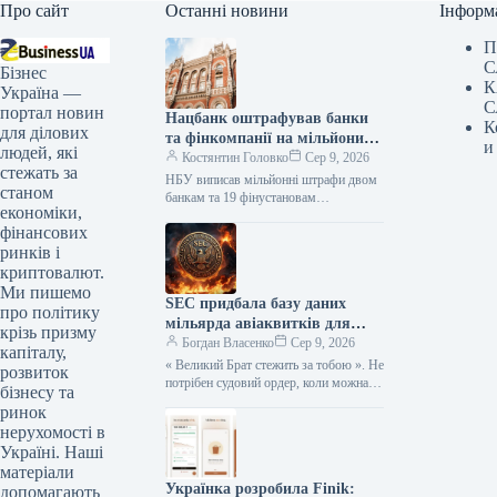
Про сайт
Останні новини
Інформ
П
С
Бізнес
К
Україна —
С
портал новин
Нацбанк оштрафував банки
К
для ділових
та фінкомпанії на мільйони
и
людей, які
гривень за порушення
Костянтин Головко
Сер 9, 2026
стежать за
НБУ виписав мільйонні штрафи двом
станом
банкам та 19 фінустановам
економіки,
Національний банк України у липні
фінансових
застосував заходи впливу до двох
банків…
ринків і
криптовалют.
Ми пишемо
SEC придбала базу даних
про політику
мільярда авіаквитків для
крізь призму
відстеження подорожей
Богдан Власенко
Сер 9, 2026
капіталу,
« Великий Брат стежить за тобою ». Не
розвиток
потрібен судовий ордер, коли можна
бізнесу та
просто скористатися банківською
ринок
карткою. Комісія з цінних…
нерухомості в
Україні. Наші
матеріали
Українка розробила Finik:
допомагають