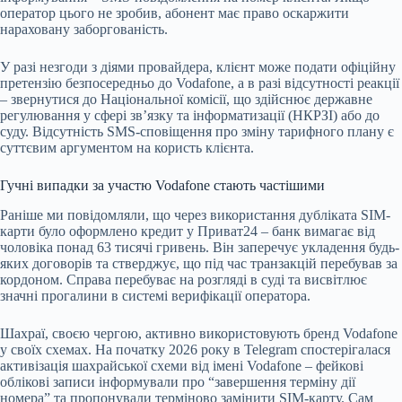
оператор цього не зробив, абонент має право оскаржити
нараховану заборгованість.
У разі незгоди з діями провайдера, клієнт може подати офіційну
претензію безпосередньо до Vodafone, а в разі відсутності реакції
– звернутися до Національної комісії, що здійснює державне
регулювання у сфері зв’язку та інформатизації (НКРЗІ) або до
суду. Відсутність SMS-сповіщення про зміну тарифного плану є
суттєвим аргументом на користь клієнта.
Гучні випадки за участю Vodafone стають частішими
Раніше ми повідомляли, що через використання дубліката SIM-
карти було оформлено кредит у Приват24 – банк вимагає від
чоловіка понад 63 тисячі гривень. Він заперечує укладення будь-
яких договорів та стверджує, що під час транзакцій перебував за
кордоном. Справа перебуває на розгляді в суді та висвітлює
значні прогалини в системі верифікації оператора.
Шахраї, своєю чергою, активно використовують бренд Vodafone
у своїх схемах. На початку 2026 року в Telegram спостерігалася
активізація шахрайської схеми від імені Vodafone – фейкові
облікові записи інформували про “завершення терміну дії
номера” та пропонували терміново замінити SIM-карту. Сам