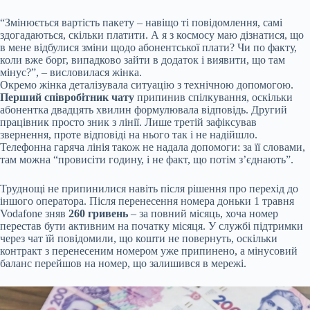
“Змінюється вартість пакету – навіщо ті повідомлення, самі
здогадаються, скільки платити. А я з космосу маю дізнатися, що
в мене відбулися зміни щодо абонентської плати? Чи по факту,
коли вже борг, випадково зайти в додаток і виявити, що там
мінус?”, – висловилася жінка.
Окремо жінка деталізувала ситуацію з технічною допомогою.
Перший співробітник чату
припинив спілкування, оскільки
абонентка двадцять хвилин формулювала відповідь. Другий
працівник просто зник з лінії. Лише третій зафіксував
звернення, проте відповіді на нього так і не надійшло.
Телефонна гаряча лінія також не надала допомоги: за її словами,
там можна “провисіти годину, і не факт, що потім з’єднають”.
Труднощі не припинилися навіть після рішення про перехід до
іншого оператора. Після перенесення номера доньки 1 травня
Vodafone зняв
260 гривень
– за повний місяць, хоча номер
перестав бути активним на початку місяця. У службі підтримки
через чат їй повідомили, що кошти не повернуть, оскільки
контракт з перенесеним номером уже припинено, а мінусовий
баланс перейшов на номер, що залишився в мережі.