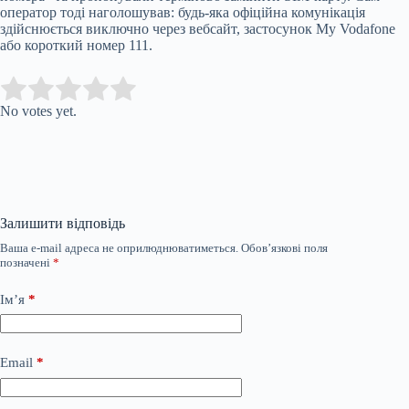
оператор тоді наголошував: будь-яка офіційна комунікація
здійснюється виключно через вебсайт, застосунок My Vodafone
або короткий номер 111.
Submit Rating
Rate this item:
No votes yet.
Залишити відповідь
Ваша e-mail адреса не оприлюднюватиметься.
Обов’язкові поля
позначені
*
Ім’я
*
Email
*