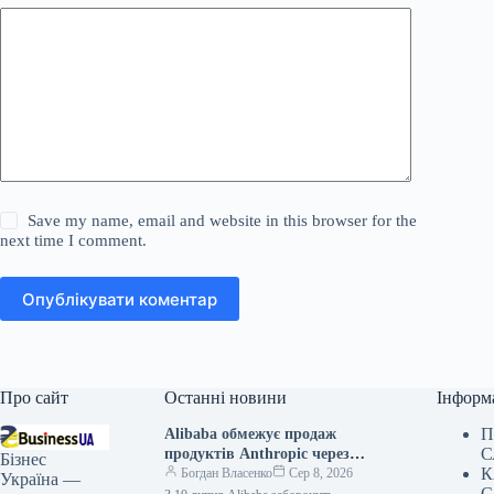
Save my name, email and website in this browser for the
next time I comment.
Опублікувати коментар
Про сайт
Останні новини
Інформ
П
Alibaba обмежує продаж
С
продуктів Anthropic через
Бізнес
К
загрози безпеці
Богдан Власенко
Сер 8, 2026
Україна —
С