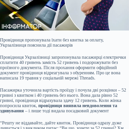
Провідниця пропонувала їхати без квитка за оплату,
Укрзалізниця пояснила дії пасажирів
Провідниця Укрзалізниці запропонувала пасажирці електрички
сплатити 40 гривень
замість 52 гривень і подорожувати без
проїзного документа. Після прохання оформити офіційний
документ провідниця відреагувала з обуренням. Про це вона
написала 19 травня у соціальній мережі Threads.
Пасажирка уточнила вартість проїзду і почула дві розцінки – 52
гривні з квитком і 40 гривень без нього. Вона дала рівно 52
гривні, провідниця відрахувала здачу 12 гривень. Коли жінка
попросила квиток,
провідниця виявила невдоволення та
здивування
– і лише тоді видала посадковий документ
“Решту не віддавайте, дайте квиток. Провідниця одразу дуже
дивується і з викликом питає: “Ви що, хочете за 52 гривні? Хм,