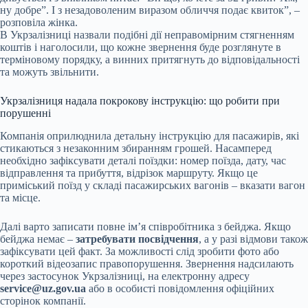
ну добре”. І з незадоволеним виразом обличчя подає квиток”, –
розповіла жінка.
В Укрзалізниці назвали подібні дії неправомірним стягненням
коштів і наголосили, що кожне звернення буде розглянуте в
терміновому порядку, а винних притягнуть до відповідальності
та можуть звільнити.
Укрзалізниця надала покрокову інструкцію: що робити при
порушенні
Компанія оприлюднила детальну інструкцію для пасажирів, які
стикаються з незаконним збиранням грошей. Насамперед
необхідно зафіксувати деталі поїздки: номер поїзда, дату, час
відправлення та прибуття, відрізок маршруту. Якщо це
приміський поїзд у складі пасажирських вагонів – вказати вагон
та місце.
Далі варто записати повне ім’я співробітника з бейджа. Якщо
бейджа немає –
затребувати посвідчення
, а у разі відмови також
зафіксувати цей факт. За можливості слід зробити фото або
короткий відеозапис правопорушення. Звернення надсилають
через застосунок Укрзалізниці, на електронну адресу
service@uz.gov.ua
або в особисті повідомлення офіційних
сторінок компанії.