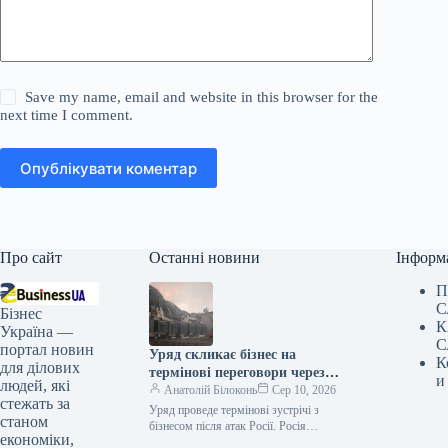
Save my name, email and website in this browser for the
next time I comment.
Опублікувати коментар
Про сайт
Останні новини
Інформ
П
С
Бізнес
К
Україна —
С
портал новин
Уряд скликає бізнес на
К
для ділових
термінові переговори через
и
людей, які
російські атаки
Анатолій Білоконь
Сер 10, 2026
стежать за
Уряд проведе термінові зустрічі з
станом
бізнесом після атак Росії. Росія
економіки,
обстрілює український бізнес.