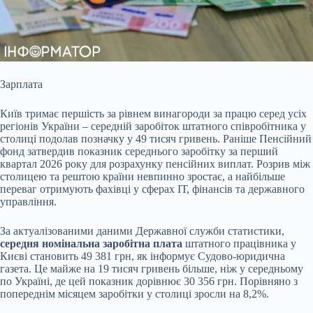
Зарплата
Київ тримає першість за рівнем винагороди за працю серед усіх
регіонів України – середній заробіток штатного співробітника у
столиці подолав
позначку у 49 тисяч гривень. Раніше Пенсійний
фонд затвердив показник середнього заробітку за перший
квартал 2026 року для розрахунку пенсійних виплат. Розрив між
столицею та рештою країни невпинно зростає, а найбільше
переваг отримують фахівці у сферах ІТ, фінансів та державного
управління.
За актуалізованими даними Державної служби статистики,
середня номінальна заробітна плата
штатного працівника у
Києві становить 49 381 грн, як інформує Судово-юридична
газета. Це майже на 19 тисяч гривень більше, ніж у середньому
по Україні, де цей показник дорівнює 30 356 грн. Порівняно з
попереднім місяцем заробітки у столиці зросли на 8,2%.