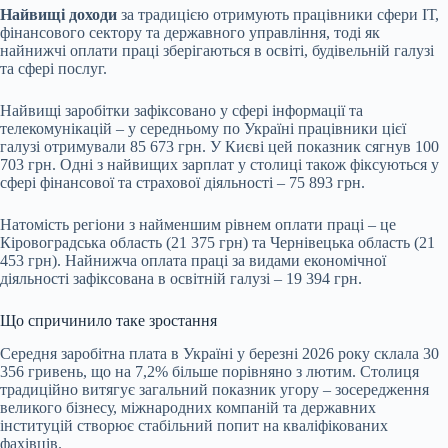
Найвищі доходи
за традицією отримують працівники сфери ІТ,
фінансового сектору та державного управління, тоді як
найнижчі оплати праці зберігаються в освіті, будівельній галузі
та сфері послуг.
Найвищі заробітки зафіксовано у сфері інформації та
телекомунікацій – у середньому по Україні працівники цієї
галузі отримували 85 673 грн. У Києві цей показник сягнув 100
703 грн. Одні з найвищих зарплат у столиці також фіксуються у
сфері фінансової та страхової діяльності – 75 893 грн.
Натомість регіони з найменшим рівнем оплати праці – це
Кіровоградська область (21 375 грн) та Чернівецька область (21
453 грн). Найнижча оплата праці за видами економічної
діяльності зафіксована в освітній галузі – 19 394 грн.
Що спричинило таке зростання
Середня заробітна плата в Україні у березні 2026 року склала 30
356 гривень, що на 7,2% більше порівняно з лютим. Столиця
традиційно витягує загальний показник угору – зосередження
великого бізнесу, міжнародних компаній та державних
інституцій створює стабільний попит на кваліфікованих
фахівців.