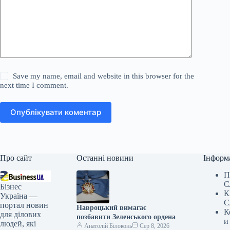
Save my name, email and website in this browser for the
next time I comment.
Опублікувати коментар
Про сайт
Останні новини
Інформ
П
С
Бізнес
К
Україна —
С
портал новин
Навроцький вимагає
К
для ділових
позбавити Зеленського ордена
и
людей, які
Анатолій Білоконь
Сер 8, 2026