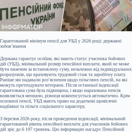
Гарантований мінімум пенсії для УБД у 2026 році: державні
зобов’язання
Держава гарантує особам, які мають статус учасника бойових
дій (УБД), мінімальний розмір пенсійної
виплати, який не може
бути нижчим за встановлену суму, незалежно від індивідуальних
розрахунків, що враховують трудовий стаж та заробітну плату.
Раніше ми надавали роз’яснення щодо пільгових пенсій, на які
можуть претендувати ветерани. Після останньої індексації
гарантована сума була підвищена, і якщо нарахована пенсія
виявляється меншою, різниця компенсується автоматично. Крім
основної пенсії, УБД мають право на додаткові щомісячні
надбавки та пільги соціального характеру.
З березня 2026 року, після проведення індексації, мінімальний
гарантований рівень пенсійної виплати для учасників бойових
дій зріс до 6 197 гривень. Цю інформацію нагадує Пенсійний