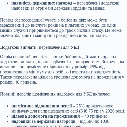
наявність державних нагород
– передбачені додаткові
надбавки за отримані державні ордени та медалі.
Період безпосередньої участі в бойових діях може бути
зарахований до вислуги років на пільгових умовах, де один
місяць служби прирівнюється до трьох місяців стажу. Це може
значно збільшити майбутній розмір пенсійної виплати.
Додаткові виплати, передбачені для УБД
Окрім основної пенсії, учасники бойових дій мають право на
додаткові виплати, що передбачені законодавством. Зокрема, їм
встановлено щомісячне підвищення у розмірі 25% від
прожиткового мінімуму для осіб, які втратили працездатність.
Також передбачена цільова грошова допомога на проживання у
розмірі 40 гривень.
Повний перелік щомісячних надбавок для УБД включає:
щомісячне підвищення пенсії
– 25% прожиткового
мінімуму для непрацездатних осіб (648,75 грн у 2026 році);
цільова допомога на проживання
– 40 гривень;
надбавки за державні нагороди
– від 596 до 1038
гривень, залежно від типу нагороди;