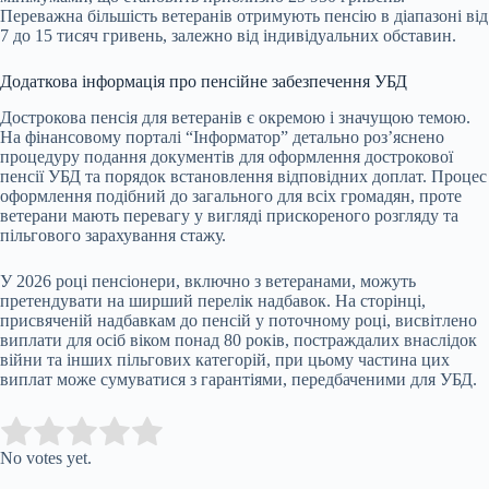
Переважна більшість ветеранів отримують пенсію в діапазоні від
7 до 15 тисяч гривень, залежно від індивідуальних обставин.
Додаткова інформація про пенсійне забезпечення УБД
Дострокова пенсія для ветеранів є окремою і значущою темою.
На фінансовому порталі “Інформатор” детально роз’яснено
процедуру подання документів для оформлення дострокової
пенсії УБД та порядок встановлення відповідних доплат. Процес
оформлення подібний до загального для всіх громадян, проте
ветерани мають перевагу у вигляді прискореного розгляду та
пільгового зарахування стажу.
У 2026 році пенсіонери, включно з ветеранами, можуть
претендувати на ширший перелік надбавок. На сторінці,
присвяченій надбавкам до пенсій у поточному році, висвітлено
виплати для осіб віком понад 80 років, постраждалих внаслідок
війни та інших пільгових категорій, при цьому частина цих
виплат може сумуватися з гарантіями, передбаченими для УБД.
Submit Rating
Rate this item:
No votes yet.