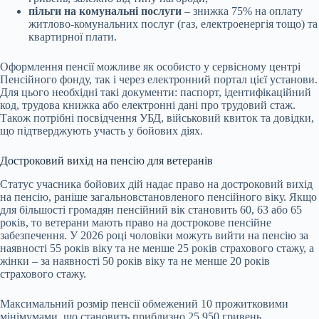
пільги на комунальні послуги
– знижка 75% на оплату
житлово-комунальних послуг (газ, електроенергія тощо) та
квартирної плати.
Оформлення пенсії можливе як особисто у сервісному центрі
Пенсійного фонду, так і через електронний портал цієї установи.
Для цього необхідні такі документи: паспорт, ідентифікаційний
код, трудова книжка або електронні дані про трудовий стаж.
Також потрібні посвідчення УБД, військовий квиток та довідки,
що підтверджують участь у бойових діях.
Достроковий вихід на пенсію для ветеранів
Статус учасника бойових дій надає право на достроковий вихід
на пенсію, раніше загальновстановленого пенсійного віку. Якщо
для більшості громадян пенсійний вік становить 60, 63 або 65
років, то ветерани мають право на дострокове пенсійне
забезпечення. У 2026 році чоловіки можуть вийти на пенсію за
наявності 55 років віку та не менше 25 років страхового стажу, а
жінки – за наявності 50 років віку та не менше 20 років
страхового стажу.
Максимальний розмір пенсії обмежений 10 прожитковими
мінімумами, що становить приблизно 25 950 гривень.