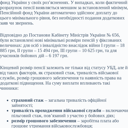
фонд України у своїх роз’ясненнях. У випадках, коли фактичний
розрахунок пенсії виявляється меншим за встановлений мінімум,
Пенсійний фонд України автоматично здійснює доплату до
цього мінімального рівня, без необхідності подання додаткових
заяв чи звернень.
Відповідно до Постанови Кабінету Міністрів України № 656,
були встановлені нові мінімальні розміри пенсій у фіксованих
величинах: для осіб з інвалідністю внаслідок війни I групи – 18
885 грн, II групи – 15 494 грн, III групи – 10 625 грн, та для
учасників бойових дій – 6 197 грн.
Кінцевий розмір пенсії залежить не тільки від статусу УБД, але й
від таких факторів, як страховий стаж, тривалість військової
служби, розмір грошового забезпечення та наявність права на
додаткові підвищення. На суму виплати впливають такі
чинники:
страховий стаж
– загальна тривалість офіційної
зайнятості;
тривалість проходження військової служби
– включаючи
пільговий стаж, пов’язаний з участю у бойових діях;
розмір грошового забезпечення
– заробітна плата або
грошове утримання військовослужбовця;