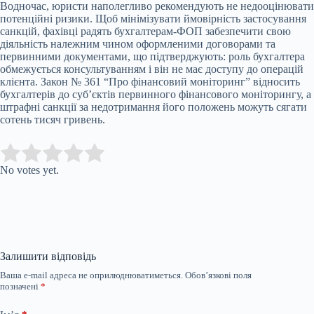
Водночас, юристи наполегливо рекомендують не недооцінювати
потенційні ризики. Щоб мінімізувати ймовірність застосування
санкцій, фахівці радять бухгалтерам-ФОП забезпечити свою
діяльність належним чином оформленими договорами та
первинними документами, що підтверджують: роль бухгалтера
обмежується консультуванням і він не має доступу до операцій
клієнта. Закон № 361 “Про фінансовий моніторинг” відносить
бухгалтерів до суб’єктів первинного фінансового моніторингу, а
штрафні санкції за недотримання його положень можуть сягати
сотень тисяч гривень.
Submit Rating
Rate this item:
No votes yet.
Залишити відповідь
Ваша e-mail адреса не оприлюднюватиметься.
Обов’язкові поля
позначені
*