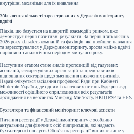
внутрішні механізми для їх виявлення.
Збільшення кількості зареєстрованих у Держфінмоніторингу
вдвічі
Підхід, що базується на відкритій взаємодії з ринком, вже
демонструє перші позитивні результати. За перші п’ять місяців
2026 року кількість компаній та фахівців, які пройшли навчання
та зареєструвалися у Держфінмоніторингу, зросла майже вдвічі
порівняно з аналогічним періодом минулого року.
Наступним етапом стане аналіз пропозицій від галузевих
асоціацій, саморегулівних організацій та представників
відповідних секторів щодо зменшення виявлених ризиків.
Наразі очікується засідання профільної Ради при Кабінеті
Міністрів України, де одним із ключових питань буде розгляд
можливості офіційного оприлюднення всіх результатів
дослідження на вебсайтах Мінфіну, Мін’юсту, НКЦПФР та НБУ.
Бухгалтери та фінансовий моніторинг: ключові аспекти
Питання реєстрації у Держфінмоніторингу є особливо
актуальним для фізичних осіб-підприємців, які надають
бухгалтерські послуги. Обов’язок реєстрації виникає лише у