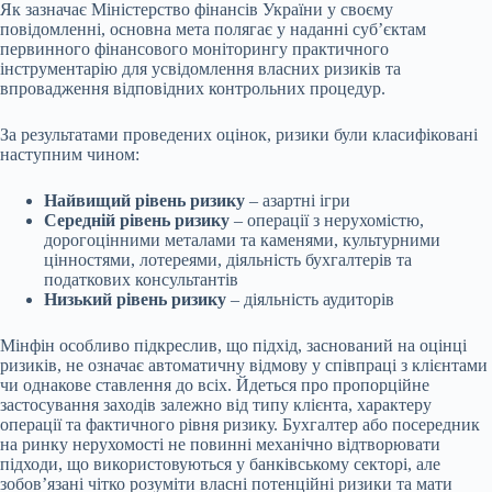
Як зазначає Міністерство фінансів України у своєму
повідомленні, основна мета полягає у наданні суб’єктам
первинного фінансового моніторингу практичного
інструментарію для усвідомлення власних ризиків та
впровадження відповідних контрольних процедур.
За результатами проведених оцінок, ризики були класифіковані
наступним чином:
Найвищий рівень ризику
– азартні ігри
Середній рівень ризику
– операції з нерухомістю,
дорогоцінними металами та каменями, культурними
цінностями, лотереями, діяльність бухгалтерів та
податкових консультантів
Низький рівень ризику
– діяльність аудиторів
Мінфін особливо підкреслив, що підхід, заснований на оцінці
ризиків, не означає автоматичну відмову у співпраці з клієнтами
чи однакове ставлення до всіх. Йдеться про пропорційне
застосування заходів залежно від типу клієнта, характеру
операції та фактичного рівня ризику. Бухгалтер або посередник
на ринку нерухомості не повинні механічно відтворювати
підходи, що використовуються у банківському секторі, але
зобов’язані чітко розуміти власні потенційні ризики та мати