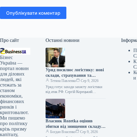
Опублікувати коментар
Про сайт
Останні новини
Інформ
П
С
Бізнес
К
Україна —
С
портал новин
Уряд посилює логістику: нові
К
для ділових
склади, страхування та
и
людей, які
кредити проти атак РФ
Тетяна Павленко
Сер 9, 2026
стежать за
Уряд готує заходи захисту логістики
станом
від атак РФ. Сергій Корецький
економіки,
Прем’єр-міністр Сергій Шмигаль
фінансових
провів термінову нараду з
представниками бізнесу, ритейлу…
ринків і
криптовалют.
Ми пишемо
Власник Rozetka оцінив
про політику
збитки від знищення складу в
крізь призму
кілька мільярдів гривень
Богдан Власенко
Сер 9, 2026
капіталу,