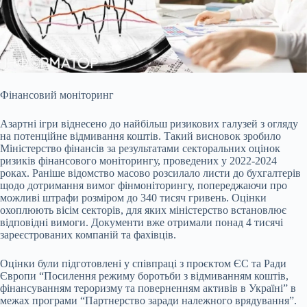
Фінансовий моніторинг
Азартні ігри віднесено до найбільш ризикових галузей з огляду
на потенційне відмивання коштів. Такий висновок зробило
Міністерство фінансів за
результатами секторальних оцінок
ризиків фінансового моніторингу, проведених у 2022-2024
роках. Раніше відомство масово розсилало листи до бухгалтерів
щодо дотримання вимог фінмоніторингу, попереджаючи про
можливі штрафи розміром до 340 тисяч гривень. Оцінки
охоплюють вісім секторів, для яких міністерство встановлює
відповідні вимоги. Документи вже отримали понад 4 тисячі
зареєстрованих компаній та фахівців.
Оцінки були підготовлені у співпраці з проєктом ЄС та Ради
Європи “Посилення режиму боротьби з відмиванням коштів,
фінансуванням тероризму та поверненням активів в Україні” в
межах програми “Партнерство заради належного врядування”.