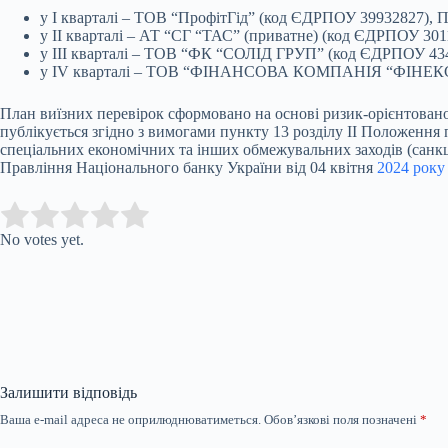
у I кварталі – ТОВ “ПрофітГід” (код ЄДРПОУ 39932827),
у II кварталі – АТ “СГ “ТАС” (приватне) (код ЄДРПО
у III кварталі – ТОВ “ФК “СОЛІД ГРУП” (код ЄДРПОУ 
у IV кварталі – ТОВ “ФІНАНСОВА КОМПАНІЯ “ФІНЕКС
План виїзних перевірок сформовано на основі ризик-орієнтованого
публікується згідно з вимогами пункту 13 розділу II Положення 
спеціальних економічних та інших обмежувальних заходів (санкц
Правління Національного банку України від 04 квітня
2024 року
Submit Rating
Rate this item:
No votes yet.
Залишити відповідь
Ваша e-mail адреса не оприлюднюватиметься.
Обов’язкові поля позначені
*