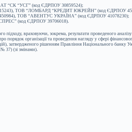
 ПАТ “СК “УСГ” (код ЄДРПОУ 30859524);
У 30115243), ТОВ “ЛОМБАРД “КРЕДИТ ЮКРЕЙН” (код ЄДРПОУ 45
43450984), ТОВ “АВЕНТУС УКРАЇНА” (код ЄДРПОУ 41078230);
ПРЕС” (код ЄДРПОУ 39706018).
 підходу, враховуючи, зокрема, результати проведеного аналізу р
про порядок організації та проведення нагляду у сфері фінансово
ій), затвердженого рішенням Правління Національного банку Укр
№ 37) (зі змінами).