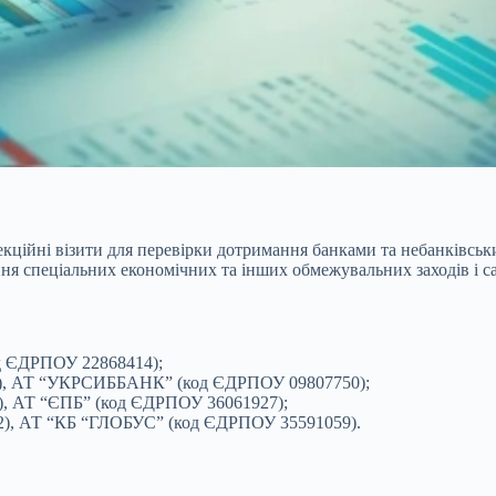
екційні візити для перевірки дотримання банками та небанківсь
ня спеціальних економічних та інших обмежувальних заходів і са
д ЄДРПОУ 22868414);
9), АТ “УКРСИББАНК” (код ЄДРПОУ 09807750);
), АТ “ЄПБ” (код ЄДРПОУ 36061927);
2), АТ “КБ “ГЛОБУС” (код ЄДРПОУ 35591059).