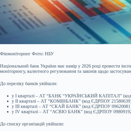
Фінмоніторинг Фото: НБУ
Національний банк України має намір у 2026 році провести інсп
моніторингу, валютного регулювання та законів щодо застосуван
До переліку банків увійшли:
у I кварталі – АТ “БАНК “УКРАЇНСЬКИЙ КАПІТАЛ” (ко
у II кварталі – АТ “КОМІНБАНК” (код ЄДРПОУ 2158063
у III кварталі – АТ “СКАЙ БАНК” (код ЄДРПОУ 09620081
у IV кварталі – АТ “АСВІО БАНК” (код ЄДРПОУ 0980919
До списку організацій увійшли: