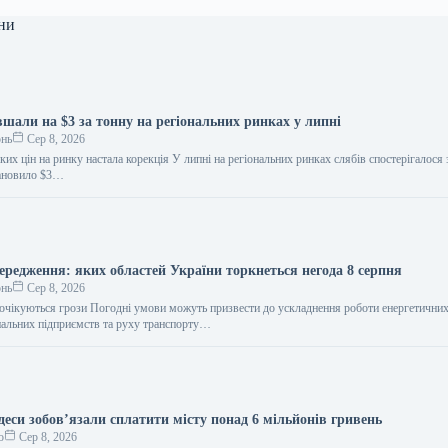
ни
шали на $3 за тонну на регіональних ринках у липні
онь
Сер 8, 2026
ких цін на ринку настала корекція У липні на регіональних ринках слябів спостерігалося
тановило $3…
редження: яких областей України торкнеться негода 8 серпня
онь
Сер 8, 2026
і очікуються грози Погодні умови можуть призвести до ускладнення роботи енергетичних
нальних підприємств та руху транспорту…
еси зобов’язали сплатити місту понад 6 мільйонів гривень
о
Сер 8, 2026