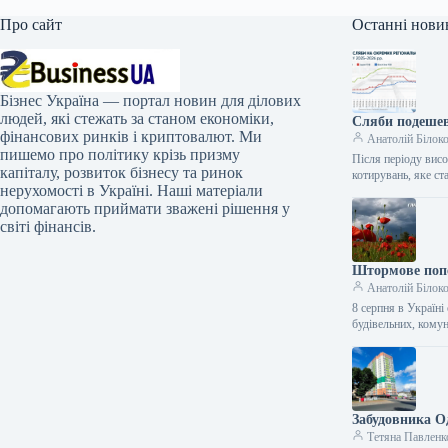
Про сайт
Останні нови
Бізнес Україна — портал новин для ділових
людей, які стежать за станом економіки,
Сляби подешев
фінансових ринків і криптовалют. Ми
Анатолій Білок
пишемо про політику крізь призму
Після періоду висо
капіталу, розвиток бізнесу та ринок
котирувань, яке с
нерухомості в Україні. Наші матеріали
допомагають приймати зважені рішення у
світі фінансів.
Штормове попе
Анатолій Білок
8 серпня в Україн
будівельних, кому
Забудовника Од
Тетяна Павленк