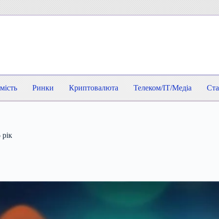
мість
Ринки
Криптовалюта
Телеком/IT/Медіа
Ста
 рік