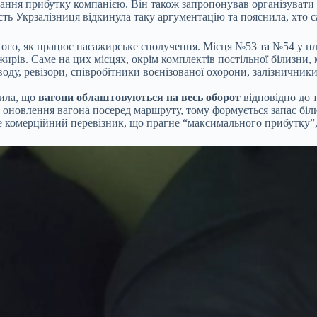
ня прибутку компанією. Він також запропонував організувати пу
ть Укрзалізниця відкинула таку аргументацію та пояснила, хто с
 того, як працює пасажирське сполучення. Місця №53 та №54 у пл
жирів. Саме на цих місцях, окрім комплектів постільної білизни
ду, ревізори, співробітники воєнізованої охорони, залізничники
нила, що
вагони облаштовуються на весь оборот
відповідно до т
 оновлення вагона посеред маршруту, тому формується запас біли
е комерційний перевізник, що прагне “максимального прибутку”,