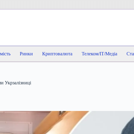
мість
Ринки
Криптовалюта
Телеком/IT/Медіа
Ста
и Укрзалізниці