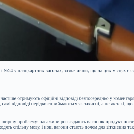
і №54 у плацкартних вагонах, зазначивши, що на цих місцях є си
 частіше отримують офіційні відповіді безпосередньо у коментаря
самі відповіді нерідко сприймаються як захисні, а не як такі, що
 ширшу проблему: пасажири розглядають вагон як продукт послуг
ять спільну мову, і нові вагони стають полем для зіткнення так