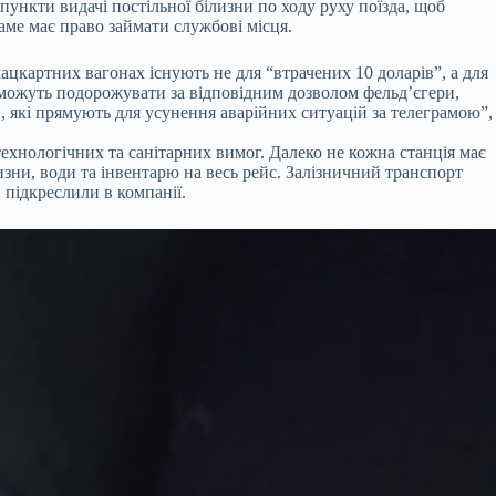
нкти видачі постільної білизни по ходу руху поїзда, щоб
аме має право займати службові місця.
ацкартних вагонах існують не для “втрачених 10 доларів”, а для
, можуть подорожувати за відповідним дозволом фельд’єгери,
, які прямують для усунення аварійних ситуацій за телеграмою”,
ехнологічних та санітарних вимог. Далеко не кожна станція має
зни, води та інвентарю на весь рейс. Залізничний транспорт
 підкреслили в компанії.