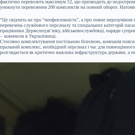
фактично перевозить максимум 52, що призводить до недоотриман
уникнути перевезення 200 комплектів на повний оборот. Натоміс
“Це свідчить не про “неефективність”, а про повне нерозуміння
перевезень службового персоналу та спеціальних категорій паса
працівники Держспецзв’язку, військовослужбовці, наряди супрово
– зазначили в Укрзалізниці.
Стосовно комплектування постільною білизною, компанія пояс
пральний комплекс, необхідний персонал і час для повноцінного
розглядається як критично важлива інфраструктура держави, а н