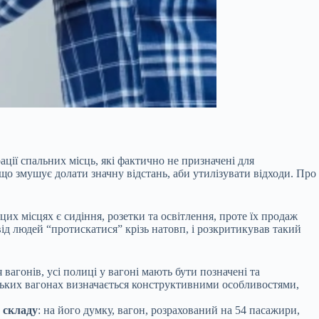
ції спальних місць, які фактично не призначені для
що змушує долати значну відстань, аби утилізувати відходи. Про
 цих місцях є сидіння, розетки та освітлення, проте їх продаж
ід людей “протискатися” крізь натовп, і розкритикував такий
агонів, усі полиці у вагоні мають бути позначені та
ських вагонах визначається конструктивними особливостями,
 складу
: на його думку, вагон, розрахований на 54 пасажири,