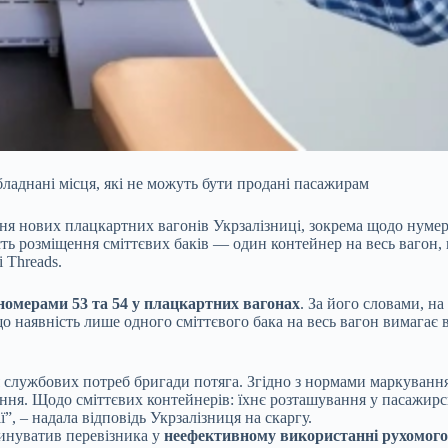
бладнані місця, які не можуть бути продані пасажирам
я нових плацкартних вагонів Укрзалізниці, зокрема щодо нумера
ть розміщення сміттєвих баків — один контейнер на весь вагон, 
 Threads.
номерами 53 та 54 у плацкартних вагонах
. За його словами, на
 наявність лише одного сміттєвого бака на весь вагон вимагає в
службових потреб бригади потяга. Згідно з нормами маркування в
ння. Щодо сміттєвих контейнерів: їхнє розташування у пасажир
, – надала відповідь Укрзалізниця на скаргу.
винуватив перевізника у
неефективному використанні рухомого