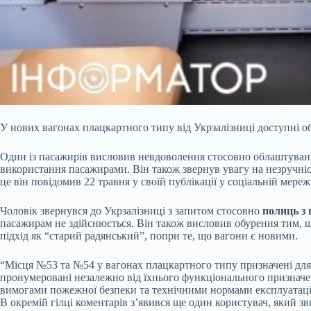
У нових вагонах плацкартного типу від Укрзалізниці доступні о
Один із пасажирів висловив невдоволення стосовно
облаштуванн
використання пасажирами. Він також звернув увагу на незручніс
це він повідомив 22 травня у своїй публікації у соціальній мережі
Чоловік звернувся до Укрзалізниці з запитом стосовно
полиць з 
пасажирам не здійснюється. Він також висловив обурення тим, що
підхід як “старий радянський”, попри те, що вагони є новими.
“Місця №53 та №54 у вагонах плацкартного типу призначені для 
пронумеровані незалежно від їхнього функціонального призначе
вимогами пожежної безпеки та технічними нормами експлуатації”
В окремій гілці коментарів з’явився ще один користувач, який з