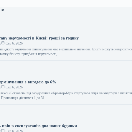
ни
таву нерухомості в Києві: гроші за годину
о
Сер 6, 2026
 швидкість отримання фінансування має вирішальне значення. Кошти можуть знадобитися
витку бізнесу, придбання нерухомості,
термінування з вигодою до 6%
о
Сер 6, 2026
ексі «Бетховен» від забудовника «Креатор-Буд» стартувала акція на квартири з пільго
 Пропозиція діятиме з 1 до 31…
 ввів в експлуатацію два нових будинки
о
Сер 6, 2026