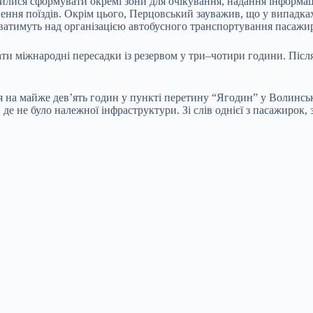
илися сформувати окремі зони для очікування, надання інформац
нення поїздів. Окрім цього, Перцовський зауважив, що у випадка
ватимуть над організацією автобусного транспортування пасажир
ти міжнародні пересадки із резервом у три–чотири години. Після
 на майже дев’ять годин у пункті перетину “Ягодин” у Волинськ
, де не було належної інфраструктури. Зі слів однієї з пасажиро