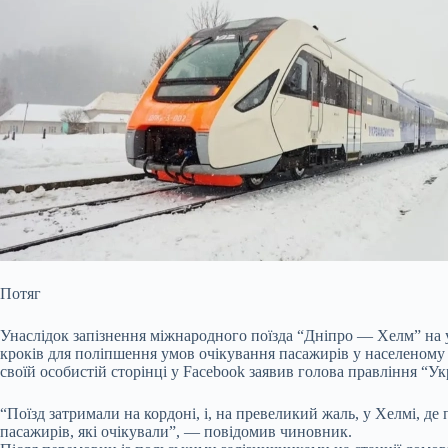
Потяг
Унаслідок запізнення міжнародного поїзда “Дніпро — Хелм” на у
кроків для поліпшення умов очікування пасажирів у населеному
своїй особистій сторінці у Facebook заявив голова правління “
“Поїзд затримали на кордоні, і, на превеликий жаль, у Хелмі, де
пасажирів, які очікували”, — повідомив чиновник.