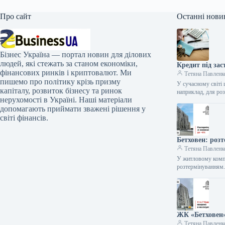
Про сайт
Останні нови
Бізнес Україна — портал новин для ділових
людей, які стежать за станом економіки,
Кредит під зас
фінансових ринків і криптовалют. Ми
Тетяна Павленк
пишемо про політику крізь призму
У сучасному світі
капіталу, розвиток бізнесу та ринок
наприклад, для роз
нерухомості в Україні. Наші матеріали
допомагають приймати зважені рішення у
світі фінансів.
Бетховен: роз
Тетяна Павленк
У житловому компл
розтермінуванням.
ЖК «Бетховен»
Тетяна Павленк