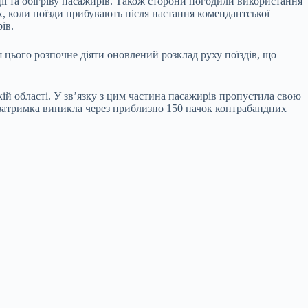
ії та обігріву пасажирів. Також сторони погодили використання
х, коли поїзди прибувають після настання комендантської
ів.
 цього розпочне діяти оновлений розклад руху поїздів, що
ій області. У зв’язку з цим частина пасажирів пропустила свою
к, затримка виникла через приблизно 150 пачок контрабандних