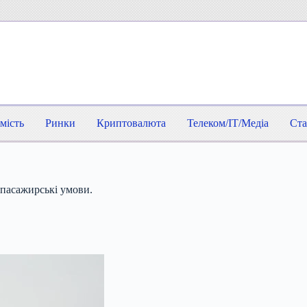
мість
Ринки
Криптовалюта
Телеком/IT/Медіа
Ста
 пасажирські умови.