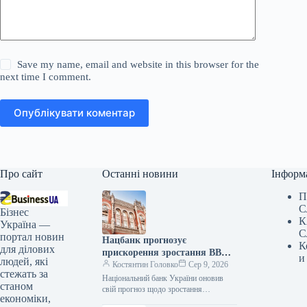
Save my name, email and website in this browser for the
next time I comment.
Опублікувати коментар
Про сайт
Останні новини
Інформ
П
С
Бізнес
К
Україна —
С
портал новин
Нацбанк прогнозує
К
для ділових
прискорення зростання ВВП
и
людей, які
України до 4,2% на кінець
Костянтин Головко
Сер 9, 2026
стежать за
2026 року
Національний банк України оновив
станом
свій прогноз щодо зростання
економіки,
реального валового внутрішнього