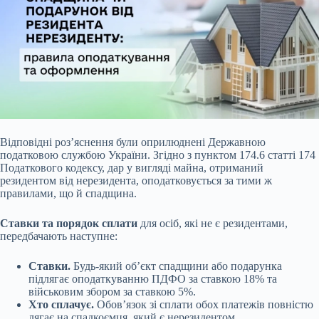
Відповідні роз’яснення були оприлюднені Державною
податковою службою України. Згідно з пунктом 174.6 статті 174
Податкового кодексу, дар у вигляді майна, отриманий
резидентом від нерезидента, оподатковується за тими ж
правилами, що й спадщина.
Ставки та порядок сплати
для осіб, які не є резидентами,
передбачають наступне:
Ставки.
Будь-який об’єкт спадщини або подарунка
підлягає оподаткуванню ПДФО за ставкою 18% та
військовим збором за ставкою 5%.
Хто сплачує.
Обов’язок зі сплати обох платежів повністю
лягає на спадкоємця, який є нерезидентом.