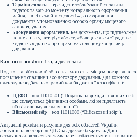
Терміни сплати.
Нерезидент зобов’язаний сплатити
податок та збір до моменту нотаріального оформлення
майна, а в сільській місцевості – до оформлення
документів уповноваженою особою органу місцевого
самоврядування.
Блокування оформлення.
Без документа, що підтверджує
повну сплату, нотаріус або службовець сільської ради не
видасть свідоцтво про право на спадщину чи договір
дарування.
Визначено реквізити і коди для сплати
Податок та військовий збір сплачуються за місцем нотаріального
посвідчення спадщини або договору дарування. Для кожного
платежу передбачено окремий код бюджетної класифікації:
ПДФО
– код 11010501 (“Податок на доходи фізичних осіб,
що сплачується фізичними особами, які не підлягають
обов’язковому декларуванню”).
Військовий збір
– код 11011000 (“Військовий збір”).
Актуальні реквізити рахунків для всіх областей України
доступні на вебпорталі ДПС за адресою tax.gov.ua. Дані
регулярно оновлюються, тому перед здійсненням оплати варто