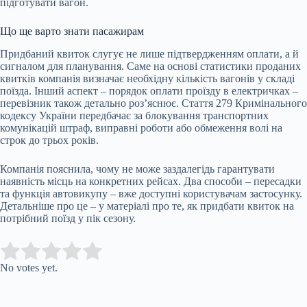
підготувати вагон.
Що ще варто знати пасажирам
Придбаний квиток слугує не лише підтвердженням оплати, а й
сигналом для планування. Саме на основі статистики проданих
квитків компанія визначає необхідну кількість вагонів у складі
поїзда. Інший аспект – порядок оплати проїзду в електричках –
перевізник також детально роз’яснює. Стаття 279 Кримінального
кодексу України передбачає за блокування транспортних
комунікацій штраф, виправні роботи або обмеження волі на
строк до трьох років.
Компанія пояснила, чому не може заздалегідь гарантувати
наявність місць на конкретних рейсах. Два способи – пересадки
та функція автовикупу – вже доступні користувачам застосунку.
Детальніше про це – у матеріалі про те, як придбати квиток на
потрібний поїзд у пік сезону.
Submit Rating
Rate this item:
No votes yet.