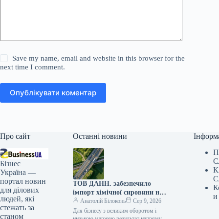
Save my name, email and website in this browser for the
next time I comment.
Опублікувати коментар
Про сайт
Останні новини
Інформ
П
С
Бізнес
К
Україна —
С
портал новин
ТОВ ДАНН. забезпечило
К
для ділових
імпорт хімічної сировини на
и
людей, які
110 тис. для українського
Анатолій Білоконь
Сер 9, 2026
стежать за
трейдера
Для бізнесу з великим оборотом і
станом
низькою маржею результат напряму