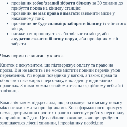
провідник
зобов’язаний зібрати білизну
за 30 хвилин до
прибуття поїзда на кінцеву станцію;
провідник
не має права вимагати
звільнити місце у
наказовому тоні;
провідник
не буде силоміць забирати білизну
із зайнятого
місця;
пасажирам пропонується або звільнити місце, або
акуратно скласти білизну поруч
, аби провідник міг її
забрати.
Чому норми не вписані у квиток
Квиток є документом, що підтверджує оплату та право на
проїзд. Він не містить і не може містити повний перелік умов
перевезення. Усі норми поведінки у вагоні, а також права та
обов’язки пасажирів і персоналу, викладені у відповідних
правилах. З ними можна ознайомитися на офіційному вебсайті
залізниці.
Компанія також підкреслила, що розраховує на взаємну повагу
між пасажирами та провідниками. Хоча формального примусу
немає, дотримання простих правил полегшує роботу персоналу
наприкінці поїздки. Це особливо важливо, коли до прибуття
залишаються лічені хвилини, і провіднику необхідно