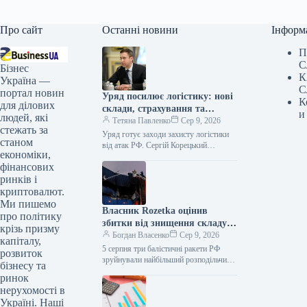
Про сайт
Останні новини
Інформ
П
С
Бізнес
К
Україна —
С
портал новин
Уряд посилює логістику: нові
К
для ділових
склади, страхування та
и
людей, які
кредити проти атак РФ
Тетяна Павленко
Сер 9, 2026
стежать за
Уряд готує заходи захисту логістики
станом
від атак РФ. Сергій Корецький
економіки,
Прем’єр-міністр Сергій Шмигаль
фінансових
провів термінову нараду з
представниками бізнесу, ритейлу…
ринків і
криптовалют.
Ми пишемо
Власник Rozetka оцінив
про політику
збитки від знищення складу в
крізь призму
кілька мільярдів гривень
Богдан Власенко
Сер 9, 2026
капіталу,
5 серпня три балістичні ракети РФ
розвиток
зруйнували найбільший розподільчий
бізнесу та
складський комплекс Rozetka в
ринок
Броварах. Власник маркетплейсу
нерухомості в
Rozetka Владислав Чечоткін заявив,…
Україні. Наші