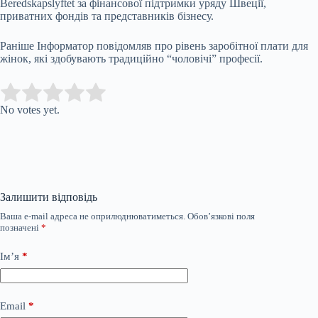
Beredskapslyftet за фінансової підтримки уряду Швеції,
приватних фондів та представників бізнесу.
Раніше Інформатор повідомляв про рівень заробітної плати для
жінок, які здобувають традиційно “чоловічі” професії.
Submit Rating
Rate this item:
No votes yet.
Залишити відповідь
Ваша e-mail адреса не оприлюднюватиметься.
Обов’язкові поля
позначені
*
Ім’я
*
Email
*