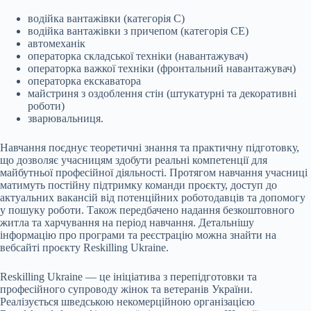
водійка вантажівки (категорія C)
водійка вантажівки з причепом (категорія CE)
автомеханік
операторка складської техніки (навантажувач)
операторка важкої техніки (фронтальний навантажувач)
операторка екскаватора
майстриня з оздоблення стін (штукатурні та декоративні
роботи)
зварювальниця.
Навчання поєднує теоретичні знання та практичну підготовку,
що дозволяє учасницям здобути реальні компетенції для
майбутньої професійної діяльності. Протягом навчання учасниці
матимуть постійну підтримку команди проєкту, доступ до
актуальних вакансій від потенційних роботодавців та допомогу
у пошуку роботи. Також передбачено надання безкоштовного
житла та харчування на період навчання. Детальнішу
інформацію про програми та реєстрацію можна знайти на
вебсайті проєкту Reskilling Ukraine.
Reskilling Ukraine — це ініціатива з перепідготовки та
професійного супроводу жінок та ветеранів України.
Реалізується шведською некомерційною організацією