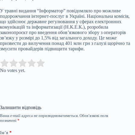
У травні видання “Інформатор” повідомляло про можливе
подорожчання інтернет-послуг в Україні. Національна комісія,
що здійснює державне регулювання у сферах електронних
комунікацій та інформатизації (Н.К.Е.К.), розробила
законопроєкт про введення обов’язкового збору з операторів
зв’язку у розмірі до 1,5% від загального доходу. Це може
призвести до вилучення понад 401 млн грн з галузі щорічно та
змусити провайдерів підвищити тарифи.
Submit Rating
Rate this item:
No votes yet.
Залишити відповідь
Ваша e-mail адреса не оприлюднюватиметься.
Обов’язкові поля
позначені
*
Ім’я
*