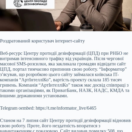
Роздратований користувач інтернет-сайту
Веб-ресурс Центру протидії дезінформації (ЦПД) при РНБО не
витримав інтенсивного трафіку від українців. Після чергової
масової
SMS-розсилки, яка закликала громадян відвідати сайт
ЦПД, портал тимчасово припинив свою роботу. “Інформатор”
з’ясував, що розробкою цього сайту займалася київська IT-
компанія “АртІнтелліКо”, вартість проекту склала 185 тисяч
гривень. Компанія “АртІнтелліКо” також має досвід співпраці з
такими організаціями, як ПриватБанк, НАЗК, НАДС, КМДА та
іншими державними установами.
Telegram oembed: https://t.me/informator_live/6465
Станом на 7 липня сайт Центру протидії дезінформації відновив
свою роботу. Проте, його нездатність впоратися з
навантаженням є показовою. Сайт видавав помилку 508, що