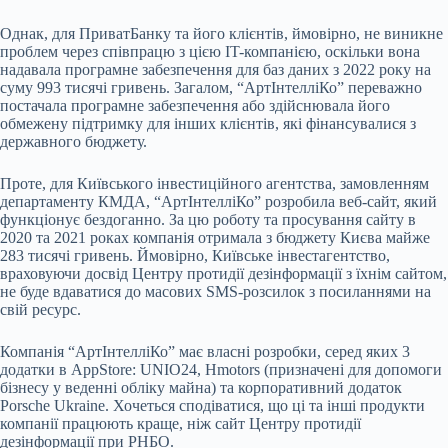
Однак, для ПриватБанку та його клієнтів, ймовірно, не виникне
проблем через співпрацю з цією IT-компанією, оскільки вона
надавала програмне забезпечення для баз даних з 2022 року на
суму 993 тисячі гривень. Загалом, “АртІнтелліКо” переважно
постачала програмне забезпечення або здійснювала його
обмежену підтримку для інших клієнтів, які фінансувалися з
державного бюджету.
Проте, для Київського інвестиційного агентства, замовленням
департаменту КМДА, “АртІнтелліКо” розробила веб-сайт, який
функціонує бездоганно. За цю роботу та просування сайту в
2020 та 2021 роках компанія отримала з бюджету Києва майже
283 тисячі гривень. Ймовірно, Київське інвестагентство,
враховуючи досвід Центру протидії дезінформації з їхнім сайтом,
не буде вдаватися до масових SMS-розсилок з посиланнями на
свій ресурс.
Компанія “АртІнтелліКо” має власні розробки, серед яких 3
додатки в AppStore: UNIO24, Hmotors (призначені для допомоги
бізнесу у веденні обліку майна) та корпоративний додаток
Porsche Ukraine. Хочеться сподіватися, що ці та інші продукти
компанії працюють краще, ніж сайт Центру протидії
дезінформації при РНБО.