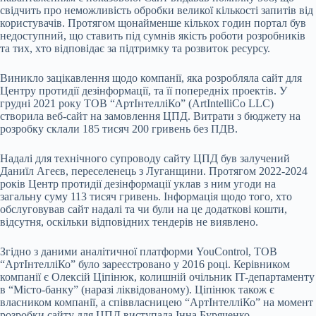
свідчить про неможливість обробки великої кількості запитів від
користувачів. Протягом щонайменше кількох годин портал був
недоступний, що ставить під сумнів якість роботи розробників
та тих, хто відповідає за підтримку та розвиток ресурсу.
Виникло зацікавлення щодо компанії, яка розробляла сайт для
Центру протидії дезінформації, та її попередніх проектів. У
грудні 2021 року ТОВ “АртІнтелліКо” (ArtIntelliCo LLC)
створила веб-сайт на замовлення ЦПД. Витрати з бюджету на
розробку склали 185 тисяч 200 гривень без ПДВ.
Надалі для технічного супроводу сайту ЦПД був залучений
Даниїл Агеєв, переселенець з Луганщини. Протягом 2022-2024
років Центр протидії дезінформації уклав з ним угоди на
загальну суму 113 тисяч гривень. Інформація щодо того, хто
обслуговував сайт надалі та чи були на це додаткові кошти,
відсутня, оскільки відповідних тендерів не виявлено.
Згідно з даними аналітичної платформи YouControl, ТОВ
“АртІнтелліКо” було зареєстровано у 2016 році. Керівником
компанії є Олексій Ціпінюк, колишній очільник IT-департаменту
в “Місто-банку” (наразі ліквідованому). Ціпінюк також є
власником компанії, а співвласницею “АртІнтелліКо” на момент
розробки сайту для ЦПД виступала Інна Буряченко.