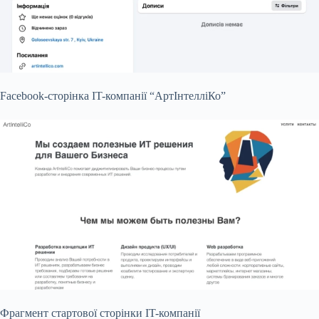
Facebook-сторінка IT-компанії “АртІнтелліКо”
Фрагмент стартової сторінки IT-компанії