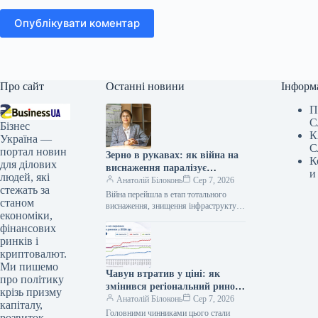
Опублікувати коментар
Про сайт
Останні новини
Інформ
П
С
Бізнес
К
Україна —
С
портал новин
Зерно в рукавах: як війна на
К
для ділових
виснаження паралізує
и
людей, які
українські порти
Анатолій Білоконь
Сер 7, 2026
стежать за
Війна перейшла в етап тотального
станом
виснаження, знищення інфраструктури
економіки,
та економіки. Цього прагнуть досягти
фінансових
як росіяни в Україні, так і ми…
ринків і
криптовалют.
Ми пишемо
Чавун втратив у ціні: як
про політику
змінився регіональний ринок
крізь призму
у липні
Анатолій Білоконь
Сер 7, 2026
капіталу,
Головними чинниками цього стали
розвиток