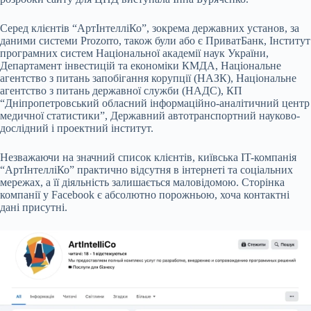
Серед клієнтів “АртІнтелліКо”, зокрема державних установ, за
даними системи Prozorro, також були або є ПриватБанк, Інститут
програмних систем Національної академії наук України,
Департамент інвестицій та економіки КМДА, Національне
агентство з питань запобігання корупції (НАЗК), Національне
агентство з питань державної служби (НАДС), КП
“Дніпропетровський обласний інформаційно-аналітичний центр
медичної статистики”, Державний автотранспортний науково-
дослідний і проектний інститут.
Незважаючи на значний список клієнтів, київська IT-компанія
“АртІнтелліКо” практично відсутня в інтернеті та соціальних
мережах, а її діяльність залишається маловідомою. Сторінка
компанії у Facebook є абсолютно порожньою, хоча контактні
дані присутні.