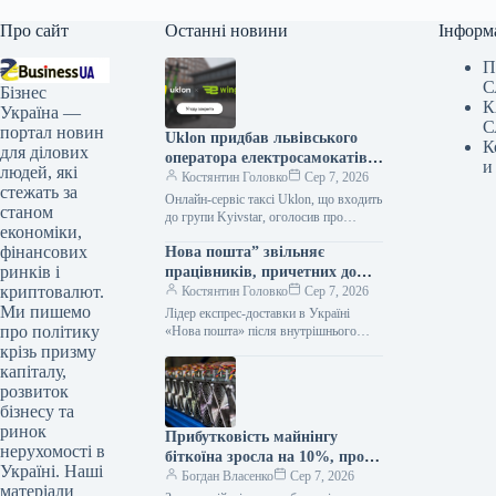
Про сайт
Останні новини
Інформ
П
С
Бізнес
К
Україна —
С
портал новин
Uklon придбав львівського
К
для ділових
оператора електросамокатів
и
людей, які
e-Wings за 97,6 млн грн
Костянтин Головко
Сер 7, 2026
стежать за
Онлайн-сервіс таксі Uklon, що входить
станом
до групи Kyivstar, оголосив про
економіки,
завершення угоди з купівлі 100%
фінансових
Нова пошта” звільняє
корпоративних прав львівської
компанії-оператора електросамокатів
ринків і
працівників, причетних до
криптовалют.
жорстокого поводження з
Костянтин Головко
Сер 7, 2026
Ми пишемо
твариною
Лідер експрес-доставки в Україні
про політику
«Нова пошта» після внутрішнього
розслідування випадку жорстокого
крізь призму
поводження із безпритульною
капіталу,
собакою, відео якого поширилося у
розвиток
бізнесу та
ринок
Прибутковість майнінгу
нерухомості в
біткоїна зросла на 10%, проте
Україні. Наші
видобуток залишається
Богдан Власенко
Сер 7, 2026
матеріали