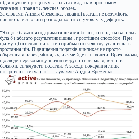
підвищуючи при цьому загальних видатків програми», —
зазначив 1 травня Олексій Соболев.
За словами Андрія Єременка, українці взагалі не розуміють,
навіщо здійснювати розподіл коштів в умовах їх дефіциту.
“Якщо є бажання підтримати певний бізнес, то податкова пільга
була б набагато результативнішим і простішим способом. При
цьому, ці невеликі виплати сприймаються як глузування на тлі
зростання цін. Підвищення податків викликає не просто
обурення, а нерозуміння, куди саме йдуть ці кошти. Враховуючи,
що люди переконані у значній корупції в державі, вони не
бажають сплачувати податки. А заходи покарання лише
погіршують ситуацію”, – зауважує Андрій Єременко.