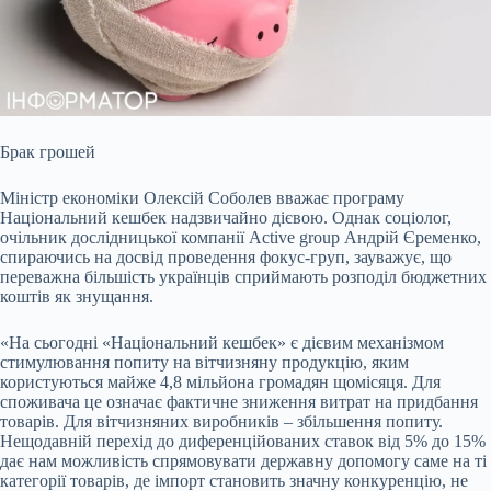
Брак грошей
Міністр економіки Олексій Соболев вважає програму
Національний кешбек надзвичайно дієвою. Однак соціолог,
очільник дослідницької компанії
Active group Андрій Єременко,
спираючись на досвід проведення фокус-груп, зауважує, що
переважна більшість українців сприймають розподіл бюджетних
коштів як знущання.
«На сьогодні «Національний кешбек» є дієвим механізмом
стимулювання попиту на вітчизняну продукцію, яким
користуються майже 4,8 мільйона громадян щомісяця. Для
споживача це означає фактичне зниження витрат на придбання
товарів. Для вітчизняних виробників – збільшення попиту.
Нещодавній перехід до диференційованих ставок від 5% до 15%
дає нам можливість спрямовувати державну допомогу саме на ті
категорії товарів, де імпорт становить значну конкуренцію, не