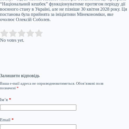
“Національний кешбек” функціонуватиме протягом періоду дії
воєнного стану в Україні, але не пізніше 30 квітня 2028 року. Ця
постанова була прийнята за ініціативи Мінекономіки, яке
очолює Олексій Соболев.
Submit Rating
Rate this item:
No votes yet.
Залишити відповідь
Ваша e-mail адреса не оприлюднюватиметься.
Обов’язкові поля
позначені
*
Ім’я
*
Email
*