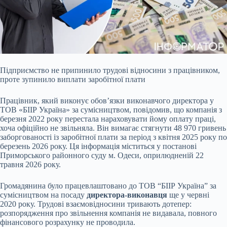
Підприємство не припинило трудові відносини з працівником,
проте зупинило виплати заробітної плати
Працівник, який виконує обов’язки виконавчого директора у
ТОВ «БІІР
Україна» за сумісництвом, повідомив, що компанія з
березня 2022 року перестала нараховувати йому оплату праці,
хоча офіційно не звільняла. Він вимагає стягнути 48 970 гривень
заборгованості із заробітної плати за період з квітня 2025 року по
березень 2026 року. Ця інформація міститься у постанові
Приморського районного суду м. Одеси, оприлюдненій 22
травня 2026 року.
Громадянина було працевлаштовано до ТОВ “БІІР Україна” за
сумісництвом на посаду
директора-виконавця
ще у червні
2020 року. Трудові взаємовідносини тривають дотепер:
розпорядження про звільнення компанія не видавала, повного
фінансового розрахунку не проводила.