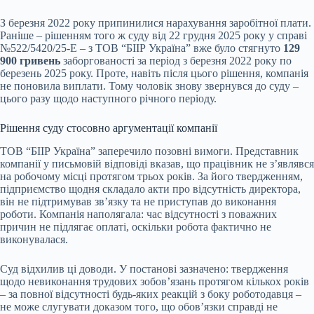
З березня 2022 року припинилися нарахування заробітної плати.
Раніше – рішенням того ж суду від 22 грудня 2025 року у справі
№522/5420/25-Е – з ТОВ “БІІР Україна” вже було стягнуто
129
900 гривень
заборгованості за період з березня 2022 року по
березень 2025 року. Проте, навіть після цього рішення, компанія
не поновила виплати. Тому чоловік знову звернувся до суду –
цього разу щодо наступного річного періоду.
Рішення суду стосовно аргументації компанії
ТОВ “БІІР Україна” заперечило позовні вимоги. Представник
компанії у письмовій відповіді вказав, що працівник не з’являвся
на робочому місці протягом трьох років. За його твердженням,
підприємство щодня складало акти про відсутність директора,
він не підтримував зв’язку та не приступав до виконання
роботи. Компанія наполягала: час відсутності з поважних
причин не підлягає оплаті, оскільки робота фактично не
виконувалася.
Суд відхилив ці доводи. У постанові зазначено: твердження
щодо невиконання трудових зобов’язань протягом кількох років
– за повної відсутності будь-яких реакцій з боку роботодавця –
не може слугувати доказом того, що обов’язки справді не