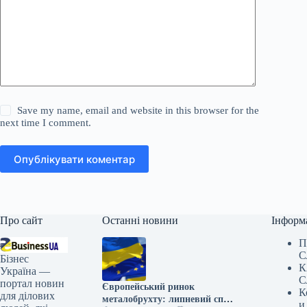
Save my name, email and website in this browser for the
next time I comment.
Опублікувати коментар
Про сайт
Останні новини
Інформ
П
С
Бізнес
К
Україна —
С
портал новин
Європейський ринок
К
для ділових
металобрухту: липневий спад
и