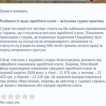
Гроші в конверті,
Розбіжності щодо заробітної плати – актуальна судова практика
Судові інстанції все частіше стають на бік найманих працівників
у справах, що стосуються виплати заробітної плати. Показовим
прикладом є справа, де керівницю відділення Ощадбанку було
поновлено на посаді після неправомірного звільнення та
стягнуто на її користь понад 946 тисяч гривень оплати праці за
період вимушеного прогулу.
Обсяг стягнень у трудових спорах безпосередньо залежить від
офіційних показників заробітної плати. Зокрема, Пенсійний
фонд оприлюднив показники середньої заробітної плати за
перший квартал 2026 року: у січні – 21 876 грн, у лютому – 22
455 грн, у березні – 23 218 грн. Ці значення використовуються
при різних обчисленнях, зокрема, як орієнтир у судових справах,
де базою є мінімальна або середня заробітна плата.
Submit Rating
Rate this item:
No votes yet.