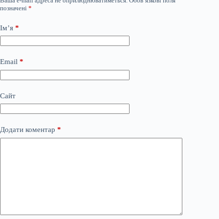
Ваша e-mail адреса не оприлюднюватиметься.
Обов’язкові поля
позначені
*
Ім’я
*
Email
*
Сайт
Додати коментар
*