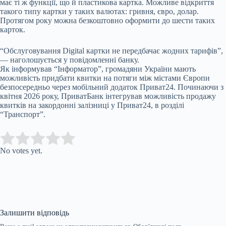
має ті ж функції, що й пластикова картка. Можливе відкриття
такого типу картки у таких валютах: гривня, євро, долар.
Протягом року можна безкоштовно оформити до шести таких
карток.
“Обслуговування Digital картки не передбачає жодних тарифів”,
— наголошується у повідомленні банку.
Як інформував “Інформатор”, громадяни України мають
можливість придбати квитки на потяги між містами Європи
безпосередньо через мобільний додаток Приват24. Починаючи з
квітня 2026 року, ПриватБанк інтегрував можливість продажу
квитків на закордонні залізниці у Приват24, в розділі
“Транспорт”.
Submit Rating
Rate this item:
No votes yet.
Залишити відповідь