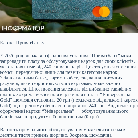
Картка ПриватБанку
У 2026 році державна фінансова установа “ПриватБанк” може
запровадити плату за обслуговування карток для своїх клієнтів,
яка
становитиме від 240 гривень на рік. Це стосується списання
комісії, передбаченої лише для певних категорій карток.
Згідно з даними банку, вартість обслуговування поточних
рахунків, що використовуються з картками, може значно
відрізнятися. Ціноутворення залежить від вибраних тарифних
планів. Зокрема, комісія для картки для виплат “Універсальна
Gold” щомісяця становить 20 грн (незалежно від кількості карток
Gold), що в річному обчисленні дорівнює 240 грн. Водночас, при
оформленні картки “Універсальна” — обслуговування цього
банківського продукту є безкоштовним (0 грн).
Вартість преміального обслуговування може сягати кількох
десятків тисяч гривень щорічно. Зокрема, щомісячна