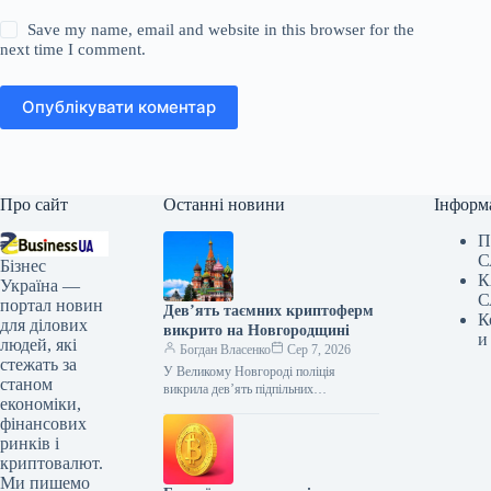
Save my name, email and website in this browser for the
next time I comment.
Опублікувати коментар
Про сайт
Останні новини
Інформ
П
С
Бізнес
К
Україна —
С
портал новин
Дев’ять таємних криптоферм
К
для ділових
викрито на Новгородщині
и
людей, які
Богдан Власенко
Сер 7, 2026
стежать за
У Великому Новгороді поліція
станом
викрила дев’ять підпільних
економіки,
майнінгових ферм. За версією
фінансових
слідства, їх організували четверо
місцевих жителів, які незаконно
ринків і
під’єднали
криптовалют.
Ми пишемо