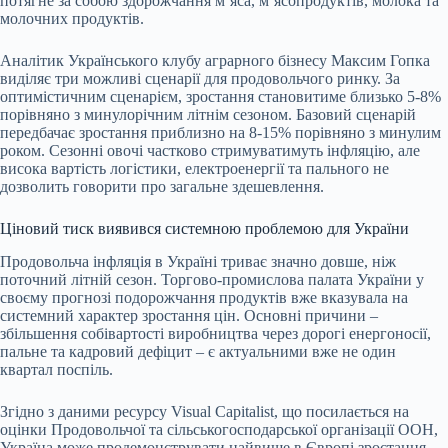
потягне за собою здорожчання м’яса, м’ясопродуктів, молока та
молочних продуктів.
Аналітик Українського клубу аграрного бізнесу Максим Гопка
виділяє три можливі сценарії для продовольчого ринку. За
оптимістичним сценарієм, зростання становитиме близько 5-8%
порівняно з минулорічним літнім сезоном. Базовий сценарій
передбачає зростання приблизно на 8-15% порівняно з минулим
роком. Сезонні овочі частково стримуватимуть інфляцію, але
висока вартість логістики, електроенергії та пального не
дозволить говорити про загальне здешевлення.
Ціновий тиск виявився системною проблемою для України
Продовольча інфляція в Україні триває значно довше, ніж
поточний літній сезон. Торгово-промислова палата України у
своєму прогнозі подорожчання продуктів вже вказувала на
системний характер зростання цін. Основні причини –
збільшення собівартості виробництва через дорогі енергоносії,
пальне та кадровий дефіцит – є актуальними вже не один
квартал поспіль.
Згідно з даними ресурсу Visual Capitalist, що посилається на
оцінки Продовольчої та сільськогосподарської організації ООН,
Україна може продемонструвати найвище в Європі зростання