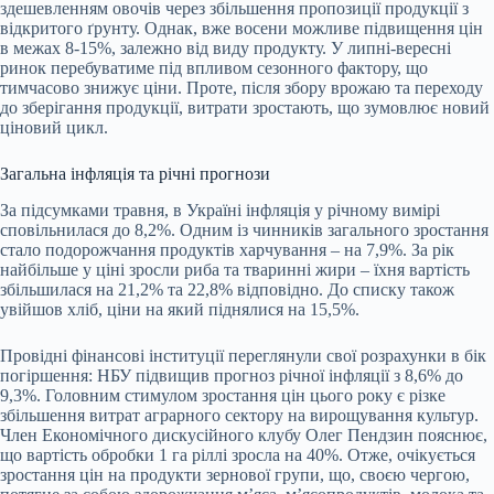
здешевленням овочів через збільшення пропозиції продукції з
відкритого ґрунту. Однак, вже восени можливе підвищення цін
в межах 8-15%, залежно від виду продукту. У липні-вересні
ринок перебуватиме під впливом сезонного фактору, що
тимчасово знижує ціни. Проте, після збору врожаю та переходу
до зберігання продукції, витрати зростають, що зумовлює новий
ціновий цикл.
Загальна інфляція та річні прогнози
За підсумками травня, в Україні інфляція у річному вимірі
сповільнилася до 8,2%. Одним із чинників загального зростання
стало подорожчання продуктів харчування – на 7,9%. За рік
найбільше у ціні зросли риба та тваринні жири – їхня вартість
збільшилася на 21,2% та 22,8% відповідно. До списку також
увійшов хліб, ціни на який піднялися на 15,5%.
Провідні фінансові інституції переглянули свої розрахунки в бік
погіршення: НБУ підвищив прогноз річної інфляції з 8,6% до
9,3%. Головним стимулом зростання цін цього року є різке
збільшення витрат аграрного сектору на вирощування культур.
Член Економічного дискусійного клубу Олег Пендзин пояснює,
що вартість обробки 1 га ріллі зросла на 40%. Отже, очікується
зростання цін на продукти зернової групи, що, своєю чергою,