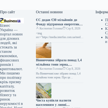
Про сайт
Останні новини
Інформ
П
ЄС додав €30 мільйонів до
С
Фонду підтримки енергетики
Бізнес
К
України
Костянтин Головко
Сер 8, 2026
Україна —
С
<img
портал новин
К
src="https://media.interfax.com.ua/media/
для ділових
thumbs/2026/01/rphdk/K7kTGAem7e2c.
и
людей, які
jpg" alt="Європейський Союз вніс до
стежать за
Фонду підтримки енергетики
станом
економіки,
фінансових
Вінниччина зібрала понад 1,4
ринків і
мільйона тонн зерна,
криптовалют.
перевищивши торішній
Костянтин Головко
Сер 8, 2026
Ми пишемо
показник урожайності
На Вінниччині вже зібрано понад 1,4
про політику
мільйона тонн зерна. Про це
повідомила голова обласної військової
крізь призму
адміністрації Наталя Заболотна.
капіталу,
«Жнивна кампанія…
розвиток
бізнесу та
ринок
Чиста купівля валюти
нерухомості в
населенням у липні
Україні. Наші