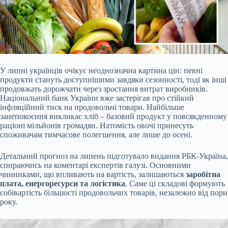
У липні українців очікує неоднозначна картина цін: певні
продукти стануть доступнішими завдяки сезонності, тоді як інші
продовжать дорожчати через зростання витрат
виробників.
Національний банк України вже застерігав про стійкий
інфляційний тиск на продовольчі товари. Найбільше
занепокоєння викликає хліб – базовий продукт у повсякденному
раціоні мільйонів громадян. Натомість овочі принесуть
споживачам тимчасове полегшення, але лише до осені.
Детальний прогноз на липень підготувало видання РБК-Україна,
спираючись на коментарі експертів галузі. Основними
чинниками, що впливають на вартість, залишаються
заробітна
плата, енергоресурси та логістика
. Саме ці складові формують
собівартість більшості продовольчих товарів, незалежно від пори
року.