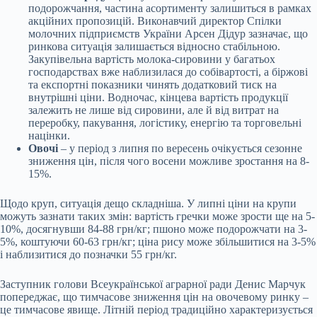
подорожчання, частина асортименту залишиться в рамках
акційних пропозицій. Виконавчий директор Спілки
молочних підприємств України Арсен Дідур зазначає, що
ринкова ситуація залишається відносно стабільною.
Закупівельна вартість молока-сировини у багатьох
господарствах вже наблизилася до собівартості, а біржові
та експортні показники чинять додатковий тиск на
внутрішні ціни. Водночас, кінцева вартість продукції
залежить не лише від сировини, але й від витрат на
переробку, пакування, логістику, енергію та торговельні
націнки.
Овочі
– у період з липня по вересень очікується сезонне
зниження цін, після чого восени можливе зростання на 8-
15%.
Щодо круп, ситуація дещо складніша. У липні ціни на крупи
можуть зазнати таких змін: вартість гречки може зрости ще на 5-
10%, досягнувши 84-88 грн/кг; пшоно може подорожчати на 3-
5%, коштуючи 60-63 грн/кг; ціна рису може збільшитися на 3-5%
і наблизитися до позначки 55 грн/кг.
Заступник голови Всеукраїнської аграрної ради Денис Марчук
попереджає, що тимчасове зниження цін на овочевому ринку –
це тимчасове явище. Літній період традиційно характеризується