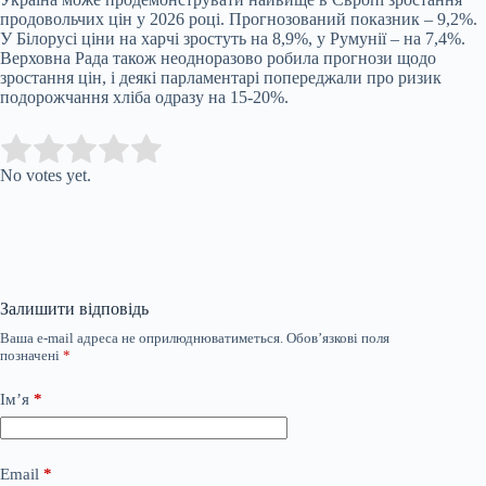
продовольчих цін у 2026 році. Прогнозований показник – 9,2%.
У Білорусі ціни на харчі зростуть на 8,9%, у Румунії – на 7,4%.
Верховна Рада також неодноразово робила прогнози щодо
зростання цін, і деякі парламентарі попереджали про ризик
подорожчання хліба одразу на 15-20%.
Submit Rating
Rate this item:
No votes yet.
Залишити відповідь
Ваша e-mail адреса не оприлюднюватиметься.
Обов’язкові поля
позначені
*
Ім’я
*
Email
*