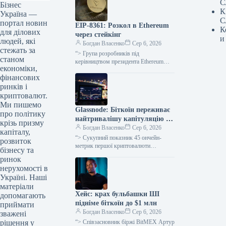
С
Бізнес
К
Україна —
С
портал новин
EIP-8361: Розкол в Ethereum
К
для ділових
через стейкінг
и
людей, які
Богдан Власенко
Сер 6, 2026
стежать за
“> Група розробників під
станом
керівництвом президента Ethereum
економіки,
France Жерома де Тіше та Джастіна
фінансових
Дрейка запропонувала EIP-8361 –
механізм, який обнуляє…
ринків і
криптовалют.
Ми пишемо
Glassnode: Біткоїн переживає
про політику
найтривалішу капітуляцію з
крізь призму
часів краху FTX
Богдан Власенко
Сер 6, 2026
капіталу,
“> Сукупний показник 45 ончейн-
розвиток
метрик першої криптовалюти
бізнесу та
перебуває у фазі капітуляції довше,
ринок
ніж у будь-який період після краху
нерухомості в
біржі FTX.…
Україні. Наші
матеріали
Хейс: крах бульбашки ШІ
допомагають
підніме біткоїн до $1 млн
приймати
Богдан Власенко
Сер 6, 2026
зважені
“> Співзасновник біржі BitMEX Артур
рішення у