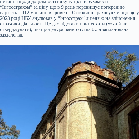
питання щодо доцільності викупу цієї нерухомості
“Інгосстрахом” за ціну, що в 9 разів перевищує попередню
вартість – 112 мільйонів гривень. Особливо враховуючи, що ще у
2023 році НБУ анулював у “Інгосстрах” ліцензію на здійснення
страхової діяльності. Це дає підстави припускати (хоча й не
стверджувати), що процедура банкрутства була запланована
заздалегідь.