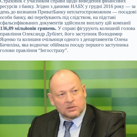
Страховик є учасником справи щодо виведення фінансових
ресурсів з банку. Згідно з даними НАБУ, у грудні 2016 року — за
день до визнання ПриватБанку неплатоспроможним — посадові
особи банку, які перебувають під слідством, на підставі
сфальсифікованих документів здійснили виплату цій компанії
136,89 мільйонів гривень
. У справі фігурують колишній голова
правління Олександр Дубілет, його заступник Володимир
Яценко та колишня очільниця одного з департаментів Олена
Бичихіна, яка водночас обіймала посаду першого заступника
голови правління “Інгосстраху”.