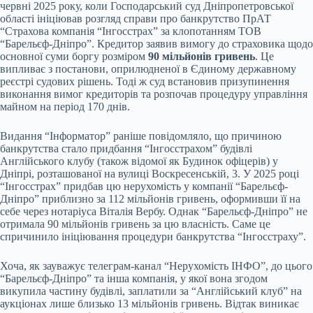
червні 2025 року, коли Господарський суд Дніпропетровської
області ініціював розгляд справи про банкрутство ПрАТ
“Страхова компанія “Інгосстрах” за клопотанням ТОВ
“Барельєф-Дніпро”. Кредитор заявив вимогу до страховика щодо
основної суми боргу розміром
90 мільйонів гривень
. Це
випливає з постанови, оприлюдненої в Єдиному державному
реєстрі судових рішень. Тоді ж суд встановив призупинення
виконання вимог кредиторів та розпочав процедуру управління
майном на період 170 днів.
Видання “Інформатор” раніше повідомляло, що причиною
банкрутства стало придбання “Інгосстрахом” будівлі
Англійського клубу (також відомої як Будинок офіцерів) у
Дніпрі, розташованої на вулиці Воскресенській, 3. У 2025 році
“Інгосстрах” придбав цю нерухомість у компанії “Барельєф-
Дніпро” приблизно за 112 мільйонів гривень, оформивши її на
себе через нотаріуса Віталія Вербу. Однак “Барельєф-Дніпро” не
отримала 90 мільйонів гривень за цю власність. Саме це
спричинило ініціювання процедури банкрутства “Інгосстраху”.
Хоча, як зауважує телеграм-канал “Нерухомість ІНФО”, до цього
“Барельєф-Дніпро” та інша компанія, у якої вона згодом
викупила частину будівлі, заплатили за “Англійський клуб” на
аукціонах лише близько 13 мільйонів гривень. Відтак виникає