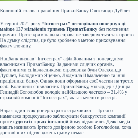
Колишній голова правління ПриватБанку Олександр Дубілет
У серпні 2021 року
“Інгосстрах” несподівано повернув ці
майже 137 мільйонів гривень ПриватБанку
без пояснення
причин. Проте кримінальна справа не завершується так просто.
На думку слідства, це було зроблено з метою приховування
факту злочину.
Нацбанк визнав “Інгосстрах” афілійованим з попередніми
власниками ПриватБанку. За даними слідчих органів,
фактичними співвласниками страховика були Олександр
Дубілет, Володимир Яценко, Людмила Шмальченко та інші
працівники банку. Однак вони оформили свої частки на третіх
осіб. Колишній співвласник ПриватБанку, мільярдер з Дніпра
Геннадій Боголюбов володіє найбільшою часткою – 31,4% у
страховій компанії “Інгосстрах”, як зазначено в реєстрі.
Наразі один із акціонерів цього страховика — Іртюго —
намагався процесуально заблокувати банкрутство компанії,
проте
суди всіх трьох інстанцій
йому відмовили. Деякі медіа
навіть називають Іртюго довіреною особою Боголюбова, хоча
достовірних підтверджень цьому немає.