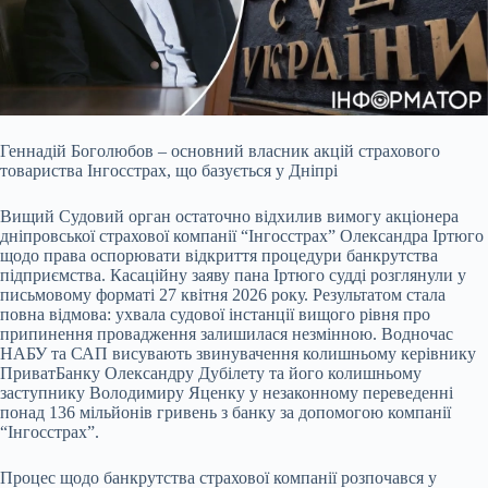
Геннадій Боголюбов – основний власник акцій страхового
товариства Інгосстрах, що базується у Дніпрі
Вищий Судовий орган остаточно відхилив вимогу акціонера
дніпровської
страхової компанії “Інгосстрах” Олександра Іртюго
щодо права оспорювати відкриття процедури банкрутства
підприємства. Касаційну заяву пана Іртюго судді розглянули у
письмовому форматі 27 квітня 2026 року. Результатом стала
повна відмова: ухвала судової інстанції вищого рівня про
припинення провадження залишилася незмінною. Водночас
НАБУ та САП висувають звинувачення колишньому керівнику
ПриватБанку Олександру Дубілету та його колишньому
заступнику Володимиру Яценку у незаконному переведенні
понад 136 мільйонів гривень з банку за допомогою компанії
“Інгосстрах”.
Процес щодо банкрутства страхової компанії розпочався у