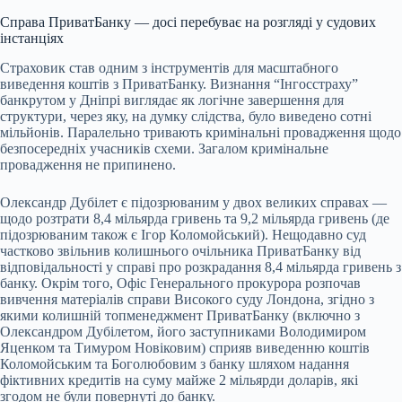
Справа ПриватБанку — досі перебуває на розгляді у судових
інстанціях
Страховик став одним з інструментів для масштабного
виведення коштів з ПриватБанку. Визнання “Інгосстраху”
банкрутом у Дніпрі виглядає як логічне завершення для
структури, через яку, на думку слідства, було виведено сотні
мільйонів. Паралельно тривають кримінальні провадження щодо
безпосередніх учасників схеми. Загалом кримінальне
провадження не припинено.
Олександр Дубілет є підозрюваним у двох великих справах —
щодо розтрати 8,4 мільярда гривень та 9,2 мільярда гривень (де
підозрюваним також є Ігор Коломойський). Нещодавно суд
частково звільнив колишнього очільника ПриватБанку від
відповідальності у справі про розкрадання 8,4 мільярда гривень з
банку. Окрім того, Офіс Генерального прокурора розпочав
вивчення матеріалів справи Високого суду Лондона, згідно з
якими колишній топменеджмент ПриватБанку (включно з
Олександром Дубілетом, його заступниками Володимиром
Яценком та Тимуром Новіковим) сприяв виведенню коштів
Коломойським та Боголюбовим з банку шляхом надання
фіктивних кредитів на суму майже 2 мільярди доларів, які
згодом не були повернуті до банку.