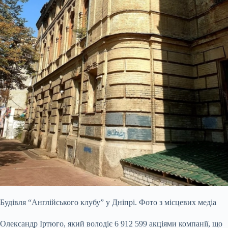
Будівля “Англійського клубу” у Дніпрі. Фото з місцевих медіа
Олександр Іртюго, який володіє 6 912 599 акціями компанії, що