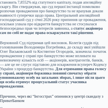
становить 7,8552% від статутного капіталу, подав апеляційну
скаргу. Він стверджував, що суд першої інстанції помилково
розпочав провадження про банкрутство та не врахував докази
наявності суперечки щодо права. Центральний апеляційний
господарський суд у січні 2026 року припинив це провадження,
оскільки ухвала про відкриття банкрутства не стосувалася
безпосередньо прав чи інтересів заявника, а
статус акціонера
сам по собі не надає права оскаржувати такі рішення
.
Верховний Суд підтримав цей висновок. Колегія суддів під
головуванням Володимира Погребняка, до складу якої увійшли
Олег Васьковський та Костянтин Огороднік, зазначила: початок
провадження у справі про банкрутство може впливати на
невизначену кількість осіб — акціонерів, контрагентів, банків,
— але це не слугує підставою для оскарження всупереч Кодексу
України з процедур банкрутства.
Для отримання права голосу
у справі, акціонери боржника повинні спочатку обрати
уповноважену особу на загальних зборах, і лише після цього
ця особа отримує процесуальний статус учасника
провадження
.
Причини, через які “Інгосстрах” опинився у центрі скандалу з
ПриватБанком