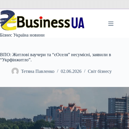
Перейти
до
вмісту
Бізнес Україна новини
ВПО: Житлові ваучери та “єОселя” несумісні, заявили в
“Укрфінжитло”.
Тетяна Павленко
02.06.2026
Світ бізнесу