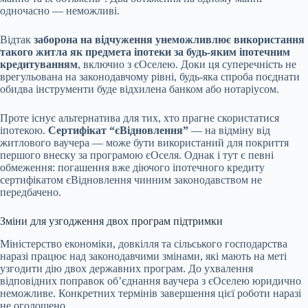
одночасно — неможливі.
Відтак
заборона на відчуження унеможливлює використання
такого житла як предмета іпотеки за будь-яким іпотечним
кредитуванням
, включно з єОселею. Доки ця суперечність не
врегульована на законодавчому рівні, будь-яка спроба поєднати
обидва інструменти буде відхилена банком або нотаріусом.
Проте існує альтернатива для тих, хто прагне скористатися
іпотекою.
Сертифікат “єВідновлення”
— на відміну від
житлового ваучера — може бути використаний для покриття
першого внеску за програмою єОселя. Однак і тут є певні
обмеження: погашення вже діючого іпотечного кредиту
сертифікатом єВідновлення чинним законодавством не
передбачено.
Зміни для узгодження двох програм підтримки
Міністерство економіки, довкілля та сільського господарства
наразі працює над законодавчими змінами, які мають на меті
узгодити дію двох державних програм. До ухвалення
відповідних поправок об’єднання ваучера з єОселею юридично
неможливе. Конкретних термінів завершення цієї роботи наразі
не оголошено.