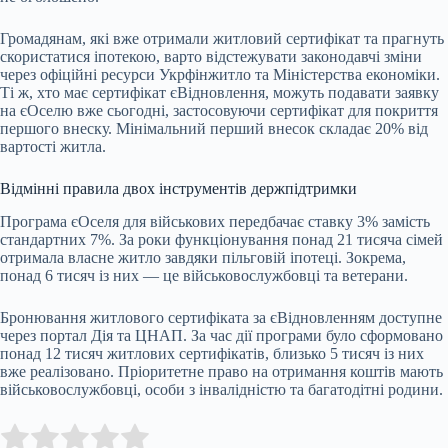
Громадянам, які вже отримали житловий сертифікат та прагнуть
скористатися іпотекою, варто відстежувати законодавчі зміни
через офіційні ресурси Укрфінжитло та Міністерства економіки.
Ті ж, хто має сертифікат єВідновлення, можуть подавати заявку
на єОселю вже сьогодні, застосовуючи сертифікат для покриття
першого внеску. Мінімальний перший внесок складає 20% від
вартості житла.
Відмінні правила двох інструментів держпідтримки
Програма єОселя для військових передбачає ставку 3% замість
стандартних 7%. За роки функціонування понад 21 тисяча сімей
отримала власне житло завдяки пільговій іпотеці. Зокрема,
понад 6 тисяч із них — це військовослужбовці та ветерани.
Бронювання житлового сертифіката за єВідновленням доступне
через портал Дія та ЦНАП. За час дії програми було сформовано
понад 12 тисяч житлових сертифікатів, близько 5 тисяч із них
вже реалізовано. Пріоритетне право на отримання коштів мають
військовослужбовці, особи з інвалідністю та багатодітні родини.
Submit Rating
Rate this item: