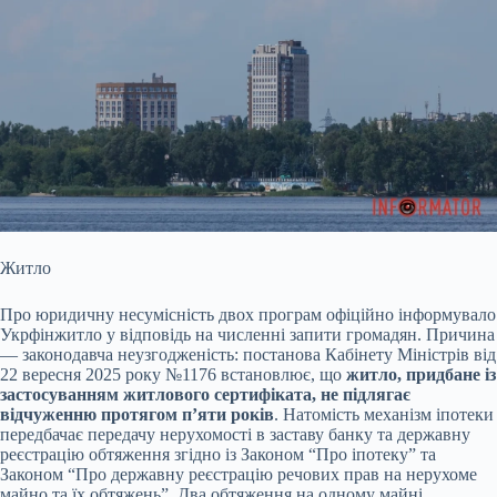
Житло
Про юридичну несумісність двох програм офіційно інформувало
Укрфінжитло у відповідь на численні запити громадян. Причина
— законодавча неузгодженість: постанова Кабінету Міністрів від
22 вересня 2025 року №1176 встановлює, що
житло, придбане із
застосуванням житлового сертифіката, не підлягає
відчуженню протягом п’яти років
. Натомість механізм іпотеки
передбачає передачу нерухомості в заставу банку та державну
реєстрацію обтяження згідно із Законом “Про іпотеку” та
Законом “Про державну реєстрацію речових прав на нерухоме
майно та їх обтяжень”. Два обтяження на одному майні