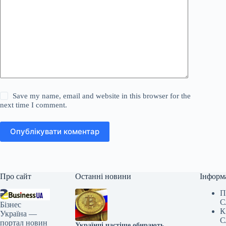
Save my name, email and website in this browser for the
next time I comment.
Опублікувати коментар
Про сайт
Останні новини
Інформ
П
С
Бізнес
К
Україна —
С
портал новин
Українці частіше обирають