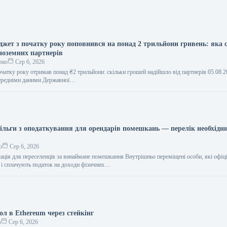
жет з початку року поповнився на понад 2 трильйони гривень: яка 
іноземних партнерів
вко
Сер 6, 2026
чатку року отримав понад ₴2 трильйони: скільки грошей надійшло від партнерів 05.08.2
ередніми даними Державної…
пільги з оподаткування для орендарів помешкань — перелік необхідн
о
Сер 6, 2026
ація для переселенців за винаймане помешкання Внутрішньо переміщені особи, які офіц
і сплачують податок на доходи фізичних…
ол в Ethereum через стейкінг
о
Сер 6, 2026