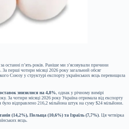
 за останні
п’ять років. Раніше ми з’ясовували причини
 За перші чотири місяці 2026 року загальний обсяг
ького Союзу у структурі експорту українських яєць перевищила
поставок знизилися на 4,8%
, однак у річному вимірі
ку. За чотири місяці 2026 року Україна отримала від експорту
н було відправлено 216,2 мільйона штук на суму $24 мільйони.
анія (14,2%), Польща (10,6%) та Ізраїль (7,7%)
. Ця четвірка
аїнських яєць.