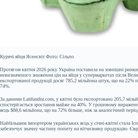
Курячі яйця Ясенсвіт Фото: Сільпо
Протягом квітня 2026 року Україна поставила на зовнішні ринки
невизначеного зниження цін на яйця у супермаркетах після Вели
експортованої продукції досяг 785,2 мільйона штук, що на 22%
74%.
За даними Latifundist.com, у квітні було експортовано 205,7 міл
спостерігається зростання майже на 40%. У грошовому вираженні
яєць $88,6 мільйона, що на 72% більше, ніж за аналогічний пері
Найбільшим імпортером українських яєць у січні-квітні стала Ісп
забезпечує значну частину попиту на вітчизняну продукцію. Євр