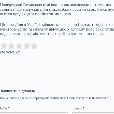
Напередодні Великодня птахівники висловлювали оптимістичні п
зазначав, що відпускні ціни птахофабрик досягли своїх максиму
якісної продукції за прийнятними цінами.
Ціни на яйця в Україні змінюються щорічно і залежать від низки 
електроенергію та загальну інфляцію. У холодну пору року птиц
подорожчання кормів, електроенергії та логістичних послуг.
Submit Rating
Rate this item:
No votes yet.
Залишити відповідь
Ваша e-mail адреса не оприлюднюватиметься.
Обов’язкові поля позначені
*
Ім’я
*
Email
*