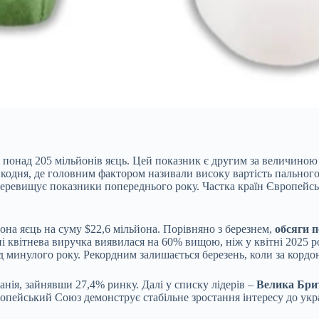
 понад 205 мільйонів яєць. Цей показник є другим за величиною
кодня, де головним фактором називали високу вартість пального.
 перевищує показники попереднього року. Частка країн Європейс
ьйона яєць на суму $22,6 мільйона. Порівняно з березнем,
обсяги 
 квітнева виручка виявилася на 60% вищою, ніж у квітні 2025 ро
од минулого року. Рекордним залишається березень, коли за кордо
анія, зайнявши 27,4% ринку. Далі у списку лідерів –
Велика Брит
опейський Союз демонструє стабільне зростання інтересу до укр