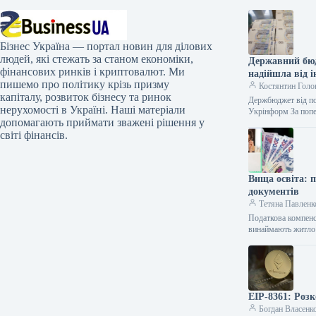
Бізнес Україна — портал новин для ділових
людей, які стежать за станом економіки,
Державний бюд
фінансових ринків і криптовалют. Ми
надійшла від 
пишемо про політику крізь призму
Костянтин Голо
капіталу, розвиток бізнесу та ринок
Держбюджет від по
нерухомості в Україні. Наші матеріали
Укрінформ За поп
допомагають приймати зважені рішення у
світі фінансів.
Вища освіта: 
документів
Тетяна Павленк
Податкова компенс
винаймають житло 
EIP-8361: Розк
Богдан Власенк