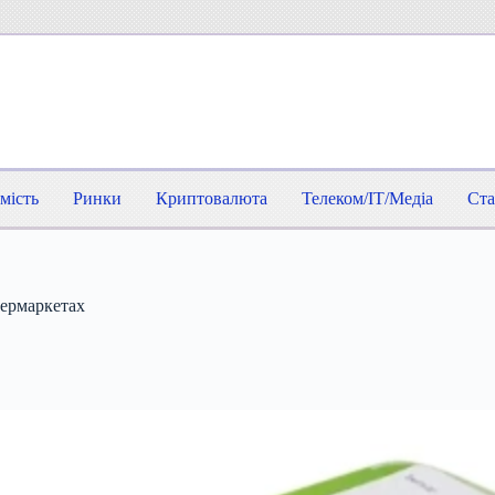
мість
Ринки
Криптовалюта
Телеком/IT/Медіа
Ста
пермаркетах