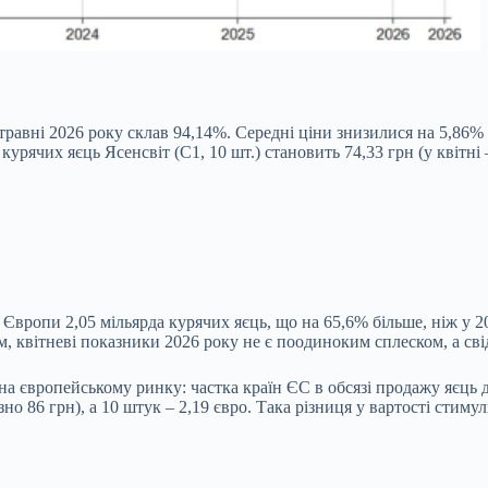
 травні 2026 року склав 94,14%. Середні ціни знизилися на 5,86%
урячих яєць Ясенсвіт (С1, 10 шт.) становить 74,33 грн (у квітні 
Європи 2,05 мільярда курячих яєць, що на 65,6% більше, ніж у 2
м, квітневі показники 2026 року не є поодиноким сплеском, а сві
а європейському ринку: частка країн ЄС в обсязі продажу яєць д
изно 86 грн), а 10 штук – 2,19 євро. Така різниця у вартості сти