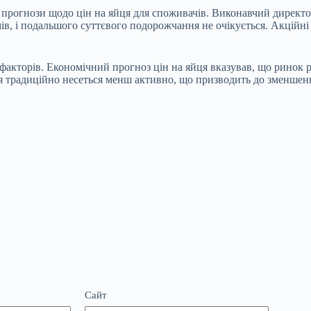
рогнози щодо цін на яйця для споживачів. Виконавчий директор
мів, і подальшого суттєвого подорожчання не очікується. Акційн
факторів. Економічний прогноз цін на яйця вказував, що ринок реа
я традиційно несеться менш активно, що призводить до зменшенн
Сайт