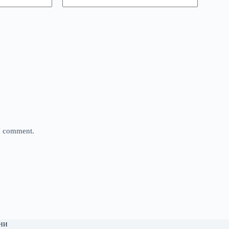
 I comment.
ни