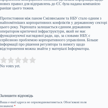
нових правил для відправлень до ЄС була надана компанією
раніше цього тижня.
Протистояння між паном Смілянським та НБУ стало одним з
найпомітніших корпоративних конфліктів у державному секторі
цього року. Укрпошта залишається єдиним державним
оператором критичної інфраструктури, який не має
функціонуючої наглядової ради, що, за словами НБУ, є
серйозною проблемою корпоративного управління. Більше
інформації про рішення регулятора та вимогу щодо
відсторонення можна знайти у матеріалі Інформатора.
Submit Rating
Rate this item:
No votes yet.
Залишити відповідь
Ваша e-mail адреса не оприлюднюватиметься.
Обов’язкові поля
позначені
*