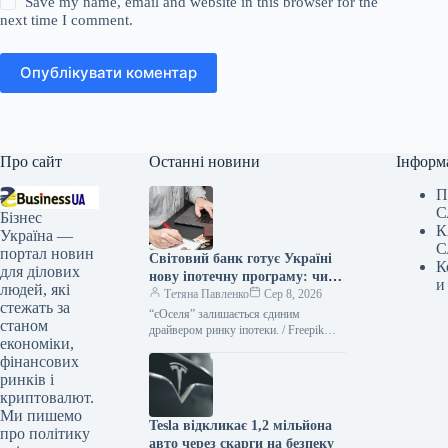
Save my name, email and website in this browser for the
next time I comment.
Опублікувати коментар
Про сайт
Останні новини
Інформ
П
С
Бізнес
К
Україна —
С
портал новин
Світовий банк готує Україні
К
для ділових
нову іпотечну програму: чи
и
людей, які
замінить вона “єОселю”
Тетяна Павленко
Сер 8, 2026
стежать за
“єОселя” залишається єдиним
станом
драйвером ринку іпотеки. / Freepik
економіки,
Український ринок іпотечного
фінансових
кредитування відновлюється, однак
його розвиток фактично забезпечує
ринків і
програма
криптовалют.
Ми пишемо
Tesla відкликає 1,2 мільйона
про політику
авто через скарги на безпеку