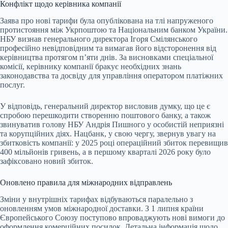
Конфлікт щодо керівника компанії
Заява про нові тарифи була опублікована на тлі напруженого
протистояння між Укрпоштою та Національним банком України.
НБУ визнав генерального директора Ігоря Смілянського
професійно невідповідним та вимагав його відсторонення від
керівництва протягом п’яти днів. За висновками спеціальної
комісії, керівнику компанії бракує необхідних знань
законодавства та досвіду для управління оператором платіжних
послуг.
У відповідь, генеральний директор висловив думку, що це є
спробою перешкодити створенню поштового банку, а також
звинуватив голову НБУ Андрія Пишного у особистій неприязні
та корупційних діях. Нацбанк, у свою чергу, звернув увагу на
збитковість компанії: у 2025 році операційний збиток перевищив
400 мільйонів гривень, а в першому кварталі 2026 року було
зафіксовано новий збиток.
Оновлено правила для міжнародних відправлень
Зміни у внутрішніх тарифах відбуваються паралельно з
оновленням умов міжнародної доставки. З 1 липня країни
Європейського Союзу поступово впроваджують нові вимоги до
оформлення комерційних посилок. Детальна інформація щодо