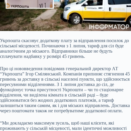
Укрпошта скасовує додаткову плату за відправлення посилок до
сільської місцевості. Починаючи з 1 липня, тариф для сіл буде
аналогічним до міського. Відправники більше не
будуть
сплачувати надбавку у розмірі 45 гривень.
Про ці нововведення повідомив генеральний директор АТ
“Укрпошта” Ігор Смілянський. Компанія припиняє стягнення 45
гривень за доставку в сільські населені пункти, що здійснюється
пересувними відділеннями. З 1 липня доставка до сіл, де
функціонує точка присутності Укрпошти – чи то стаціонарне
відділення, чи виділена кімната в сільській раді – буде
здійснюватися без жодних додаткових платежів, а тариф
залишиться таким самим, як і для міських відправлень. Доставка
через поштомати також не потребуватиме додаткової оплати.
“Ми докладаємо максимум зусиль, щоб наші клієнти, які
проживають у сільській місцевості, мали ідентичні можливості