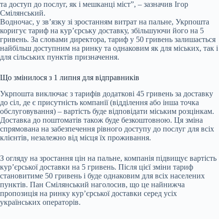
та доступ до послуг, як і мешканці міст”, – зазначив Ігор
Смілянський.
Водночас, у зв’язку зі зростанням витрат на пальне, Укрпошта
коригує тариф на кур’єрську доставку, збільшуючи його на 5
гривень. За словами директора, тариф у 50 гривень залишається
найбільш доступним на ринку та однаковим як для міських, так і
для сільських пунктів призначення.
Що змінилося з 1 липня для відправників
Укрпошта виключає з тарифів додаткові 45 гривень за доставку
до сіл, де є присутність компанії (відділення або інша точка
обслуговування) – вартість буде відповідати міським розцінкам.
Доставка до поштоматів також буде безкоштовною. Ця зміна
спрямована на забезпечення рівного доступу до послуг для всіх
клієнтів, незалежно від місця їх проживання.
З огляду на зростання цін на пальне, компанія підвищує вартість
кур’єрської доставки на 5 гривень. Після цієї зміни тариф
становитиме 50 гривень і буде однаковим для всіх населених
пунктів. Пан Смілянський наголосив, що це найнижча
пропозиція на ринку кур’єрської доставки серед усіх
українських операторів.