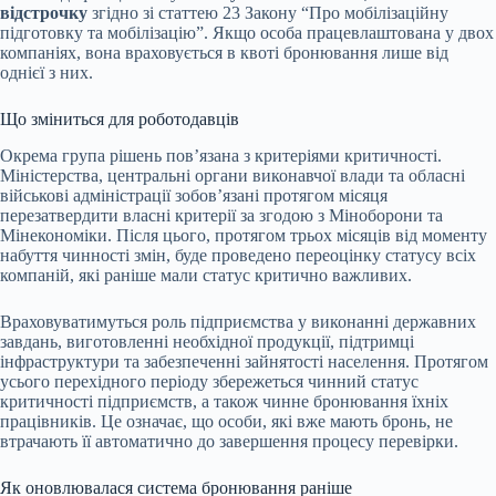
відстрочку
згідно зі статтею 23 Закону “Про мобілізаційну
підготовку та мобілізацію”. Якщо особа працевлаштована у двох
компаніях, вона враховується в квоті бронювання лише від
однієї з них.
Що зміниться для роботодавців
Окрема група рішень пов’язана з критеріями критичності.
Міністерства, центральні органи виконавчої влади та обласні
військові адміністрації зобов’язані протягом місяця
перезатвердити власні критерії за згодою з Міноборони та
Мінекономіки. Після цього, протягом трьох місяців від моменту
набуття чинності змін, буде проведено переоцінку статусу всіх
компаній, які раніше мали статус критично важливих.
Враховуватимуться роль підприємства у виконанні державних
завдань, виготовленні необхідної продукції, підтримці
інфраструктури та забезпеченні зайнятості населення. Протягом
усього перехідного періоду збережеться чинний статус
критичності підприємств, а також чинне бронювання їхніх
працівників. Це означає, що особи, які вже мають бронь, не
втрачають її автоматично до завершення процесу перевірки.
Як оновлювалася система бронювання раніше