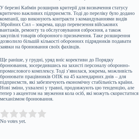
У березні Кабмін розширив критерії для визначення статусу
критично важливих підприємств. Тоді до переліку було додано
компанії, що виконують контракти з командуваннями видів
Збройних Сил – зокрема, щодо перевезення військових
вантажів, ремонту та обслуговування озброєння, а також
закупівлі товарів оборонного призначення. Таке розширення
дозволило більшій кількості оборонних підрядників подавати
заявки на бронювання своїх фахівців.
Ще раніше, у грудні, уряд вніс корективи до Порядку
бронювання, зосередившись на захисті персоналу оборонно-
промислового комплексу. Тоді з’явилася, зокрема, можливість
бронювати працівників ОПК на 45 календарних днів – для
підприємств, які забезпечують економічну стабільність країни.
Нові зміни, ухвалені у травні, продовжують цю тенденцію, але
тепер з акцентом на звуження кола осіб, які можуть скористатися
механізмом бронювання.
Submit Rating
Rate this item:
No votes yet.