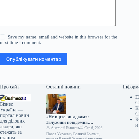
Save my name, email and website in this browser for the
next time I comment.
Опублікувати коментар
Про сайт
Останні новини
Інформ
П
С
Бізнес
К
Україна —
С
портал новин
«Не вірте вигадкам»:
К
для ділових
Залужний повідомив,
и
людей, які
що Україна ніколи
Анатолій Білоконь
Сер 6, 2026
стежать за
не приєднається до НАТО
Посол України у Великій Британії,
станом
генерал Валерій Залужний висловив