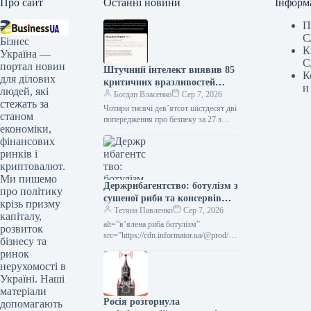
Про сайт
Останні новини
Інформ
П
С
Бізнес
К
Україна —
С
портал новин
Штучний інтелект виявив 85
К
для ділових
критичних вразливостей
и
людей, які
Bitcoin за 27 годин
Богдан Власенко
Сер 7, 2026
стежать за
Чотири тисячі дев’ятсот шістдесят дві
станом
попередження про безпеку за 27 з
економіки,
половиною годин. Bitcoin Red Team,
фінансових
група з шістнадцяти розробників-
волонтерів,…
ринків і
криптовалют.
Ми пишемо
Держрибагентство: ботулізм з
про політику
сушеної риби та консервів
крізь призму
загрожує паралічем і смертю
Тетяна Павленко
Сер 7, 2026
капіталу,
alt=”в’ялена риба ботулізм”
розвиток
src=”https://cdn.informator.ua/@prod/_1
бізнесу та
920/media/ua/2026/08/05/6a72e1ff8cf0b
ринок
7.95592765.webp” width=”1200″
нерухомості в
height=”675″ Держрибагентство
Україні. Наші
матеріали
Росія розгорнула
допомагають