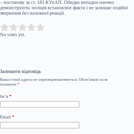
– постанову за ст. 183 КУпАП. Обидва випадки наочно
демонструють: поліція встановлює факти і не залишає подібні
звернення без належної реакції.
Submit Rating
Rate this item:
No votes yet.
Залишити відповідь
Ваша e-mail адреса не оприлюднюватиметься.
Обов’язкові поля
позначені
*
Ім’я
*
Email
*