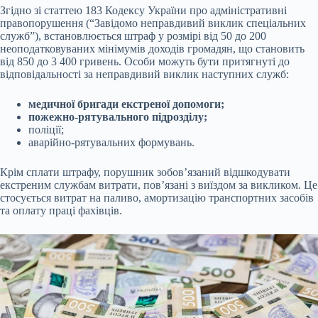
Згідно зі статтею 183 Кодексу України про адміністративні
правопорушення (“Завідомо неправдивий виклик спеціальних
служб”), встановлюється штраф у розмірі від 50 до 200
неоподатковуваних мінімумів доходів громадян, що становить
від 850 до 3 400 гривень. Особи можуть бути притягнуті до
відповідальності за неправдивий виклик наступних служб:
медичної бригади екстреної допомоги;
пожежно-рятувального підрозділу;
поліції;
аварійно-рятувальних формувань.
Крім сплати штрафу, порушник зобов’язаний відшкодувати
екстреним службам витрати, пов’язані з виїздом за викликом. Це
стосується витрат на паливо, амортизацію транспортних засобів
та оплату праці фахівців.