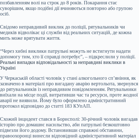
позбавленням волі на строк до 8 років. Покарання стає
суворішим, якщо подібні дії вчиняються повторно або групою
осіб.
Свідомо неправдивий виклик до поліції, рятувальників чи
медиків відволікає ці служби від реальних ситуацій, де кожна
мить може врятувати життя.
“Через хибні виклики патрульні можуть не встигнути надати
допомогу тим, хто її справді потребує”, – підкреслили у поліції.
Реальні випадки відповідальності за неправдиві виклики в
Україні
У Черкаській області чоловік у стані алкогольного сп’яніння, як
зазначено в матеріалі про вигадану аварію вертольота, звернувся
до рятувальників із неправдивим повідомленням. Рятувальники
виїхали на місце події, витративши час та ресурси, проте жодної
аварії не виявили. Йому було оформлено адміністративний
протокол відповідно до статті 183 КУпАП.
Схожий інцидент стався в Борисполі: 30-річний чоловік вигадав
історію про домашнє насильство, аби патрульні безкоштовно
підвезли його додому. Встановивши справжні обставини,
правоохоронці винесли відповідний адміністративний матеріал