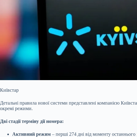
Київстар
Детальні правила нової системи представлені компанією Київстар
окремі режими.
Дві стадії терміну дії номера:
Активний режим
– перші 274 дні від моменту останнього