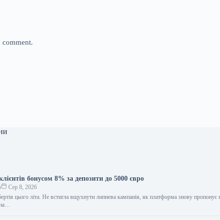
 I comment.
ни
лієнтів бонусом 8% за депозити до 5000 євро
о
Сер 8, 2026
ертів цього літа. Не встигла вщухнути липнева кампанія, як платформа знову пропонує
 на…