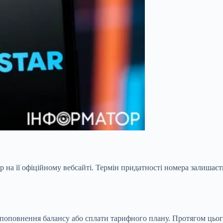
 на її офіційному вебсайті. Термін придатності номера залишаєть
 поповнення балансу або сплати тарифного плану. Протягом цьог