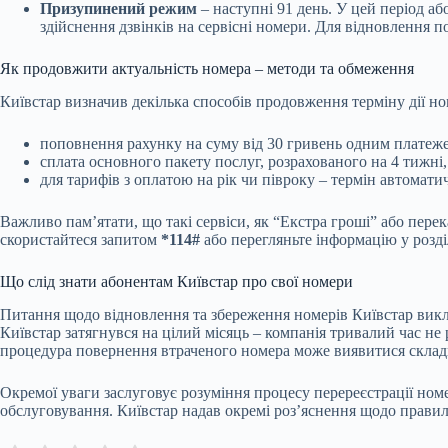
Призупинений режим
– наступні 91 день. У цей період 
здійснення дзвінків на сервісні номери. Для відновлення 
Як продовжити актуальність номера – методи та обмеження
Київстар визначив декілька способів продовження терміну дії но
поповнення рахунку на суму від 30 гривень одним платеж
сплата основного пакету послуг, розрахованого на 4 тижні,
для тарифів з оплатою на рік чи півроку – термін автомат
Важливо пам’ятати, що такі сервіси, як “Екстра гроші” або перек
скористайтеся запитом
*114#
або перегляньте інформацію у розді
Що слід знати абонентам Київстар про свої номери
Питання щодо відновлення та збереження номерів Київстар викл
Київстар затягнувся на цілий місяць – компанія тривалий час не
процедура повернення втраченого номера може виявитися склад
Окремої уваги заслуговує розуміння процесу перереєстрації ном
обслуговування. Київстар надав окремі роз’яснення щодо правил 