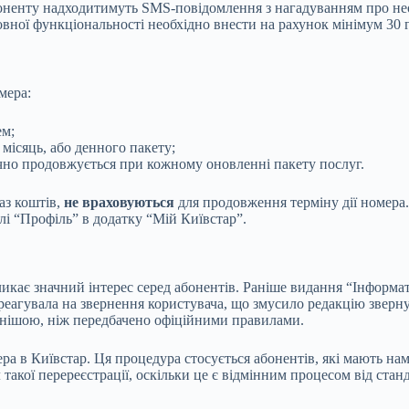
абоненту надходитимуть SMS-повідомлення з нагадуванням про н
повної функціональності необхідно внести на рахунок мінімум 30
мера:
ем;
 місяць, або денного пакету;
ично продовжується при кожному оновленні пакету послуг.
аз коштів,
не враховуються
для продовження терміну дії номера.
лі “Профіль” в додатку “Мій Київстар”.
икає значний інтерес серед абонентів. Раніше видання “Інформа
 реагувала на звернення користувача, що змусило редакцію зверн
нішою, ніж передбачено офіційними правилами.
ера в Київстар. Ця процедура стосується абонентів, які мають н
такої перереєстрації, оскільки це є відмінним процесом від ста