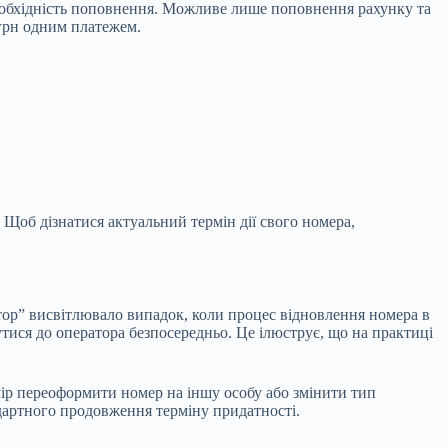
еобхідність поповнення. Можливе лише поповнення рахунку та
 грн одним платежем.
 Щоб дізнатися актуальний термін дії свого номера,
тор” висвітлювало випадок, коли процес відновлення номера в
утися до оператора безпосередньо. Це ілюструє, що на практиці
амір переоформити номер на іншу особу або змінити тип
ндартного продовження терміну придатності.