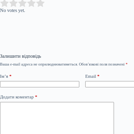
Submit Rating
Rate this item:
No votes yet.
Залишити відповідь
Ваша e-mail адреса не оприлюднюватиметься.
Обов’язкові поля позначені
*
Ім’я
*
Email
*
Додати коментар
*