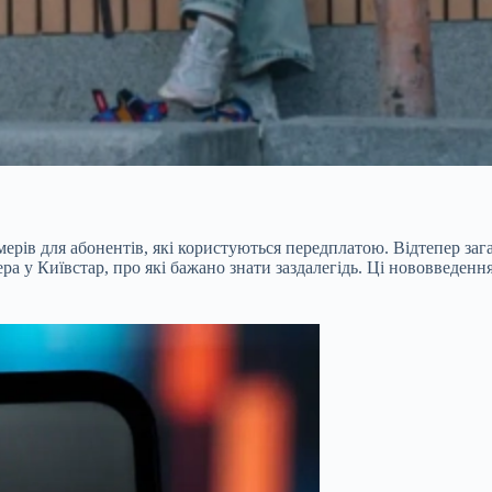
мерів для абонентів, які користуються передплатою. Відтепер за
а у Київстар, про які бажано знати заздалегідь. Ці нововведення