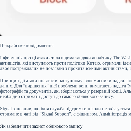
Шахрайське повідомлення
Інформація про ці атаки стала відома завдяки аналітику The Was
активістів, які виступають проти політики Китаю, отримали іден
двоє постраждалих не пов’язані з прокитайськими активістами, 
Принцип дії атаки полягає в наступному: зловмисники надсилають
даних. Для “вирішення” цієї проблеми вони вимагають надати їм
фотографій та документів, які зберігаються у резервній копії.
необхідно отримати доступ до самого облікового запису.
Signal запевнив, що їхня служба підтримки ніколи не зв’язуєтьс
отримане в чаті від “Signal Support”, є фішингом. Адміністраці
Як забезпечити захист облікового запису