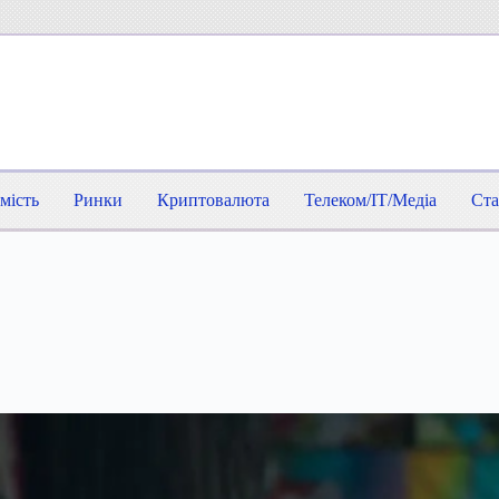
мість
Ринки
Криптовалюта
Телеком/IT/Медіа
Ста