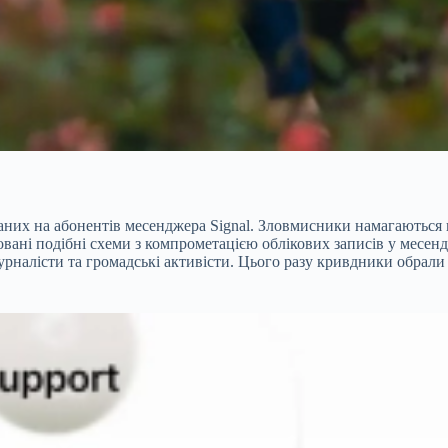
ваних на абонентів месенджера Signal. Зловмисники намагаютьс
вані подібні схеми з компрометацією облікових записів у месенд
урналісти та громадські активісти. Цього разу кривдники обрали