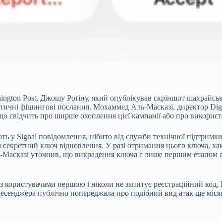
hington Post, Джошу Роґіну, який опублікував скріншот шахрайськ
тичні фішингові послання. Мохаммед Аль-Масказі, директор Digita
що свідчить про ширше охоплення цієї кампанії або про використ
 у Signal повідомлення, нібито від служби технічної підтримки,
 секретний ключ відновлення. У разі отримання цього ключа, ха
 Аль-Масказі уточнив, що викрадення ключа є лише першим етапо
я з користувачами першою і ніколи не запитує реєстраційний код,
я месенджера публічно попереджала про подібний вид атак ще міся