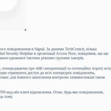
ого повідомлення в Signal. За даними TechCrunch, кілька
l Security Helpline в організації Access Now, повідомив, що ще
ання однакової тактики різними групами хакерів.
 попереджаючи про збій синхронізації та потенційну втрату всіх
кери отримують доступ до всіх попередніх повідомлень,
м атаки: для повного захоплення контролю зловмисникам також
 PIN-код або ключ відновлення. Отже, будь-яке повідомлення,
ць тому.