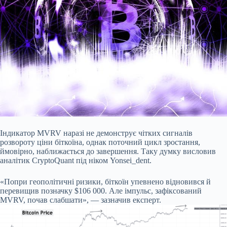
Індикатор MVRV наразі не демонструє чітких сигналів
розвороту ціни біткоїна, однак поточний цикл зростання,
ймовірно, наближається до завершення. Таку думку висловив
аналітик CryptoQuant під ніком Yonsei_dent.
«Попри геополітичні ризики, біткоїн упевнено відновився й
перевищив позначку $106 000. Але імпульс, зафіксований
MVRV, почав слабшати», — зазначив експерт.