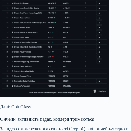
Дані: CoinGlass.
Ончейн-активність падає, ходлери тримаються
За індексом мережевої активності CryptoQuant, ончейн-метрики