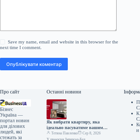
Save my name, email and website in this browser for the
next time I comment.
Опублікувати коментар
Про сайт
Останні новини
Інформ
П
С
Бізнес
К
Україна —
С
портал новин
Як вибрати квартиру, яка
К
для ділових
ідеально пасуватиме вашим
и
людей, які
потребам
Тетяна Павленко
Сер 8, 2026
стежать за
У проєктах Інтергал-Буд