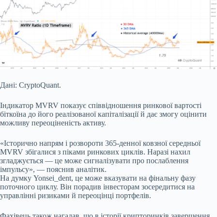
Дані: CryptoQuant.
Індикатор MVRV показує співвідношення ринкової вартості
біткоїна до його реалізованої капіталізації й дає змогу оцінити
можливу переоціненість активу.
«Історично напрям і розвороти 365-денної ковзної середньої
MVRV збігалися з піками ринкових циклів. Наразі нахил
згладжується — це може сигналізувати про послаблення
імпульсу», — пояснив аналітик.
На думку Yonsei_dent, це може вказувати на фінальну фазу
поточного циклу. Він порадив інвесторам зосередитися на
управлінні ризиками й переоцінці портфелів.
Фахівець також нагадав, що в історії крипторинків завершення