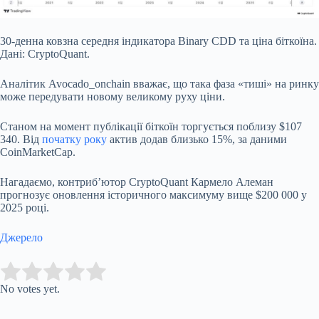
30-денна ковзна середня індикатора Binary CDD та ціна біткоїна.
Дані: CryptoQuant.
Аналітик Avocado_onchain вважає, що така фаза «тиші» на ринку
може передувати новому великому руху ціни.
Станом на момент публікації біткоїн торгується поблизу $107
340. Від
початку року
актив додав близько 15%, за даними
CoinMarketCap.
Нагадаємо, контриб’ютор CryptoQuant Кармело Алеман
прогнозує оновлення історичного максимуму вище $200 000 у
2025 році.
Джерело
Submit Rating
Rate this item:
No votes yet.