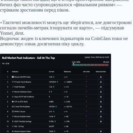
бичих фаз часто супроводжувалося «фінальним ривком» —
стрімким зростанням перед піком.
«Тактичні можливості можуть ще зберігатися, але довгострокові
сигнали ончейн-метрик ігнорувати не варто», — підсумував
Yonsei_dent.
Водночас жоден із ключових індикаторів на CoinGlass поки не
демонструє ознак досягнення піку циклу.