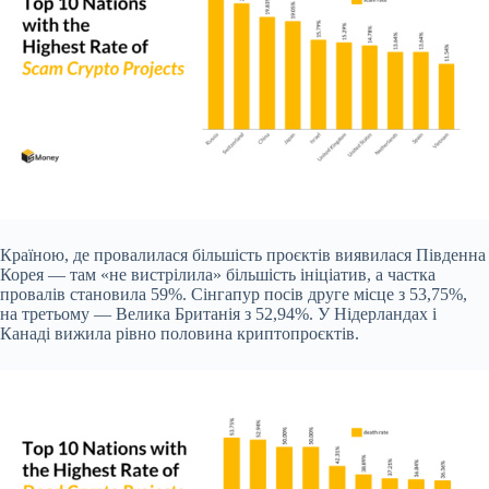
Країною, де провалилася більшість проєктів виявилася Південна
Корея — там «не вистрілила» більшість ініціатив, а частка
провалів становила 59%. Сінгапур посів друге місце з 53,75%,
на третьому — Велика Британія з 52,94%. У Нідерландах і
Канаді вижила рівно половина криптопроєктів.