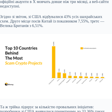
офіційні акаунти в X мовчать довше ніж три місяці, а веб-сайти
недоступні.
Згідно зі звітом, зі США відбувалися 43% усіх шахрайських
схем. Друге місце посів Китай із показником 7,55%, третє —
Велика Британія з 6,51%.
Та ж трійка лідирує за кількістю провальних ініціатив:
розробники зі США виявилися причетними до 33,36% таких