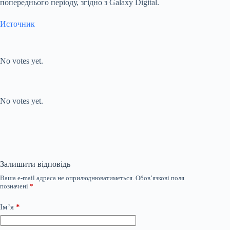
попереднього періоду, згідно з Galaxy Digital.
Источник
Submit Rating
Rate this item:
No votes yet.
Submit Rating
Rate this item:
No votes yet.
Залишити відповідь
Ваша e-mail адреса не оприлюднюватиметься.
Обов’язкові поля
позначені
*
Ім’я
*