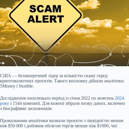
США — беззаперечний лідер за кількістю скаму серед
криптовалютних проєктів. Такого висновку дійшли аналітики
5Money і Storible.
Дослідження охоплювало період із січня
2022 по жовтень
2024
року
і 1544 компанії. Для кожної зібрали низку даних, включно
з біографіями засновників.
Провальними аналітики визнали проєкти з ліквідністю менше
ніж $50 000 і добовим обсягом торгів менше ніж $1000, чиї