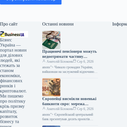
Про сайт
Останні новини
Інформ
Бізнес
Україна —
портал новин
Працюючі пенсіонери можуть
для ділових
недоотримати частину
людей, які
надбавок: кого це торкнеться
Анатолій Білоконь
Сер 6, 2026
стежать за
— Міністерство фінансів
anons”> Чимало громадян України,
станом
вийшовши на заслужений відпочинок,
економіки,
не припиняють своєї офіційної
фінансових
трудової діяльності. Сам факт
продовження роботи після досягнення
ринків і
криптовалют.
Ми пишемо
Європейці висміяли новенькі
про політику
банкноти євро: мережа
крізь призму
наповнилася мемами —
Анатолій Білоконь
Сер 6, 2026
капіталу,
Мінфін
anons”> Європейський центральний
розвиток
банк презентував десять проектів
бізнесу та
дизайну нових банкнот євро та
ринок