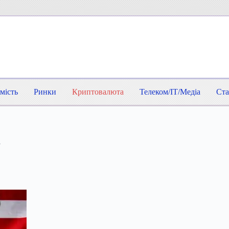
мість
Ринки
Криптовалюта
Телеком/IT/Медіа
Ста
а