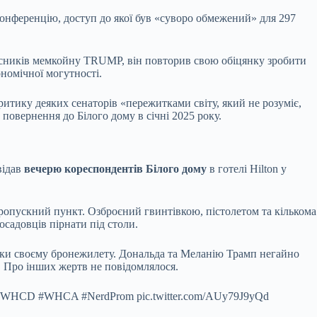
нференцію, доступ до якої був «суворо обмежений» для 297
сників мемкойну TRUMP, він повторив свою обіцянку зробити
номічної могутності.
ритику деяких сенаторів «пережитками світу, який не розуміє,
повернення до Білого дому в січні 2025 року.
відав
вечерю кореспондентів Білого дому
в готелі Hilton у
пропускний пункт. Озброєний гвинтівкою, пістолетом та кількома
садовців пірнати під столи.
дяки своєму бронежилету. Дональда та Меланію Трамп негайно
ї. Про інших жертв не повідомлялося.
му. #WHCD #WHCA #NerdProm pic.twitter.com/AUy79J9yQd