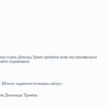
кілька годин Дональд Трамп пройшов шлях від тріумфальної
авайте подивимося.
і Штати «криптостолицею світу».
для Дональда Трампа.