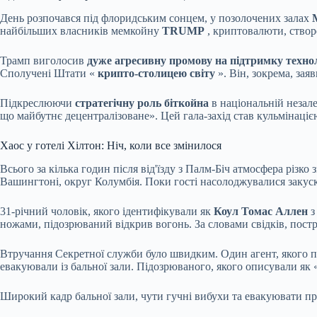
День розпочався під флоридським сонцем, у позолочених залах
найбільших власників мемкойну
TRUMP
, криптовалюти, створе
Трамп виголосив
дуже агресивну промову на підтримку технол
Сполучені Штати «
крипто-столицею світу
». Він, зокрема, за
Підкреслюючи
стратегічну роль біткойна
в національній незале
що майбутнє децентралізоване». Цей гала-захід став кульмінаціє
Хаос у готелі Хілтон: Ніч, коли все змінилося
Всього за кілька годин після від'їзду з Палм-Біч атмосфера різк
Вашингтоні, округ Колумбія. Поки гості насолоджувалися закуск
31-річний чоловік, якого ідентифікували як
Коул Томас Аллен
з
ножами, підозрюваний відкрив вогонь. За словами свідків, постр
Втручання Секретної служби було швидким. Один агент, якого пі
евакуювали із бальної зали. Підозрюваного, якого описували як 
Широкий кадр бальної зали, чути гучні вибухи та евакуювати п