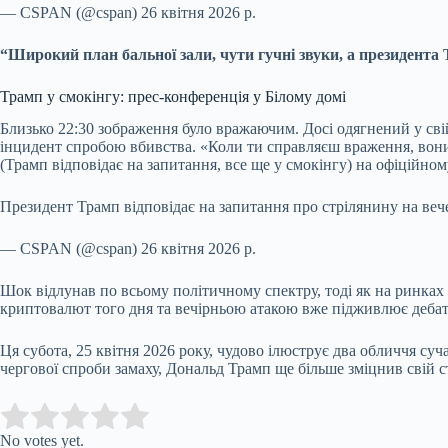
— CSPAN (@cspan) 26 квітня 2026 р.
“Широкий план бальної зали, чути гучні звуки, а президента 
Трамп у смокінгу: прес-конференція у Білому домі
Близько 22:30 зображення було вражаючим. Досі одягнений у сві
інцидент спробою вбивства. «Коли ти справляєш враження, вони
(Трамп відповідає на запитання, все ще у смокінгу) на офіційно
Президент Трамп відповідає на запитання про стрілянину на вечер
— CSPAN (@cspan) 26 квітня 2026 р.
Шок відлунав по всьому політичному спектру, тоді як на ринках
криптовалют того дня та вечірньою атакою вже підживлює дебат
Ця субота, 25 квітня 2026 року, чудово ілюструє два обличчя суч
чергової спроби замаху, Дональд Трамп ще більше зміцнив свій с
Submit Rating
Rate this item:
No votes yet.