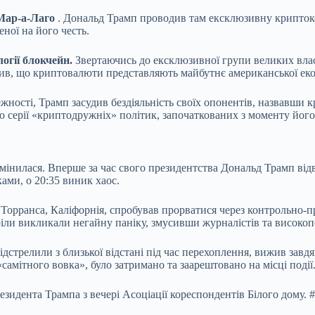
Мар-а-Лаго
. Дональд Трамп проводив там ексклюзивну криптоко
ної на його честь.
огії блокчейн.
Звертаючись до ексклюзивної групи великих вла
явив, що криптовалюти представляють майбутнє американської еко
жності, Трамп засудив бездіяльність своїх опонентів, назвавши к
ю серії «криптодружніх» політик, започаткованих з моменту його 
о змінилася. Вперше за час свого президентства Дональд Трамп від
ами, о 20:35 виник хаос.
 Торранса, Каліфорнія, спробував прорватися через контрольно-
іли викликали негайну паніку, змусивши журналістів та високопо
дстрелили з близької відстані під час перехоплення, вижив зав
«самітного вовка», було затримано та заарештовано на місці поді
резидента Трампа з вечері Асоціації кореспондентів Білого до