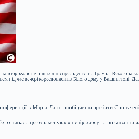
 із найсюрреалістичніших днів президентства Трампа. Всього за 
гнем під час вечері кореспондентів Білого дому у Вашингтоні. Д
онференції в Мар-а-Лаго, пообіцявши зробити Сполучен
дбито напад, що ознаменувало вечір хаосу та виживання 