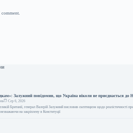
 I comment.
ни
адкам»: Залужний повідомив, що Україна ніколи не приєднається до
онь
Сер 6, 2026
еликій Британії, генерал Валерій Залужний висловив скептицизм щодо реалістичності пр
незважаючи на закріплену в Конституції