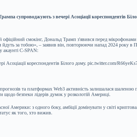
Трампа супроводжують з вечері Асоціації кореспондентів Біло
й офіційний смокінг, Дональд Трамп з'явився перед мікрофонами
 йдуть за тобою», – заявив він, повторюючи напад 2024 року в 
му акаунті C-SPAN:
і Асоціації кореспондентів Білого дому. pic.twitter.com/R66yeKs7
 прогнозів та платформах Web3 активність залишалася шаленою п
и щодо безпеки лідерів думок у розколотій Америці.
асної Америки: з одного боку, амбіції домінувати у світі крипто
татус як того, хто вижив.