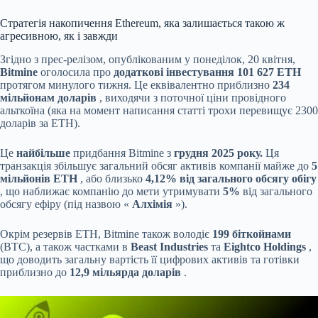
Стратегія накопичення Ethereum, яка залишається такою ж
агресивною, як і завжди
Згідно з прес-релізом, опублікованим у понеділок, 20 квітня,
Bitmine
оголосила про
додаткові інвестування 101 627 ETH
протягом минулого тижня. Це еквівалентно приблизно
234
мільйонам доларів
, виходячи з поточної ціни провідного
альткоїна (яка на момент написання статті трохи перевищує 2300
доларів за ETH).
Це
найбільше
придбання Bitmine з
грудня 2025 року.
Ця
транзакція збільшує загальний обсяг активів компанії майже до
5
мільйонів ETH
, або близько
4,12% від загального обсягу обігу
, що наближає компанію до мети утримувати
5%
від загального
обсягу ефіру (під назвою «
Алхімія
»).
Окрім резервів ETH, Bitmine також володіє
199 біткойнами
(BTC), а також частками в
Beast Industries
та
Eightco Holdings
,
що доводить загальну вартість її цифрових активів та готівки
приблизно до
12,9 мільярда доларів
.