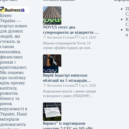
П
С
Бізнес
К
Україна —
С
портал новин
NOVUS готує два
К
для ділових
супермаркети до відкриття у
и
людей, які
Львові
Костянтин Головко
Сер 6, 2026
стежать за
Мережа супермаркетів Novus 14
станом
серпня офіційно відкриє дві нові
економіки,
локації у Львові: на проспекті
фінансових
Червоної Калини, 60 та на вулиці…
ринків і
криптовалют.
Ми пишемо
Вирій Індастрі випускає
про політику
облігації на 5 мільярдів
крізь призму
гривень
Костянтин Головко
Сер 6, 2026
капіталу,
Національна комісія з цінних паперів
розвиток
та фондового ринку (НКЦПФР)
бізнесу та
зареєструвала дебютний випуск
ринок
облігацій української оборонно-
нерухомості в
технологічної компанії ТОВ “Вирій
Україні. Наші
Індастрі”
матеріали
Кернел” із партнерами
допомагають
запустив 7 СЕС на 345 кВт у