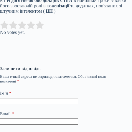
ETH досягне 60 000 доларів США
в найближчі роки завдяки
його зростаючій ролі в
токенізації
та додатках, пов'язаних зі
штучним інтелектом (
ШІ
).
Submit Rating
Rate this item:
No votes yet.
Залишити відповідь
Ваша e-mail адреса не оприлюднюватиметься.
Обов’язкові поля
позначені
*
Ім’я
*
Email
*