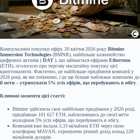
Компульсивні покупки ефіру. 20 квітня 2026 року
Bitmine
Immersion Technologies
(BMNR), найбільше казначейство
цифрових активів (
DAT
), що займається ефірами
Ethereum
(ETH), оголосило про чергову масштабну покупку цієї
криптовалюти. Фактично, це найбільше придбання компанії у
2026 році, як ми побачимо, і це ще більше наближає компанію до
її мети – утримувати 5% усіх ефірів, що перебувають в обігу
.
Ключові моменти цієї статті:
Bitmine здійснила своє найбільше придбання у 2026 році,
придбавши
101 627 ETH, наблизившись до своєї мети
володіння 5% усіх ефірів, що перебувають в обігу.
Компанія вже вклала 3,33 мільйона ETH через свою
платформу MAVAN, отримуючи річний дохід понад 220
мільйонів доларів.