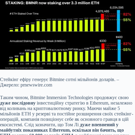
Стейкінг ефіру генерує Bitmine сотні мільйонів доларів. –
Джерело: prnewswire.com
Таким чином, Bitmine Immersion Technologies продовжує свою
дуже послідовну
інвестиційну стратегію в Ethereum, незалежно
від коливань на криптовалютному ринку. Маючи майже 5
мільйонів ETH у резерві та постійне розширення своїх стейкінг-
операцій, компанія позиціонує себе як основного гравця в цій
екосистемі. Слід зазначити, що Том Лі
дуже впевнений у
майбутніх показниках Ethereum, оскільки він бачить, що