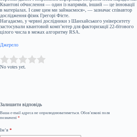
Квантові обчислення — один із напрямів, інший — це інновації
в матеріалах. І саме цим ми займаємося», — зазначає співавтор
дослідження фізик Грегорі Фієте.
Нагадаємо, у червні дослідники з Шанхайського університету
застосували квантовий комп’ютер для факторизації 22-бітового
цілого числа в межах алгоритму RSA.
Джерело
Submit Rating
Rate this item:
No votes yet.
Залишити відповідь
Ваша e-mail адреса не оприлюднюватиметься.
Обов’язкові поля
позначені
*
Ім’я
*