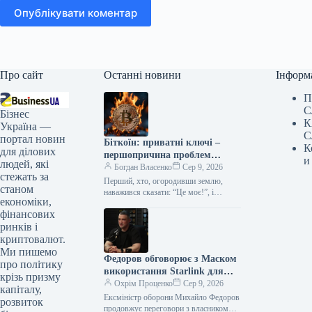
Опублікувати коментар
Про сайт
Останні новини
Інформ
П
С
Бізнес
К
Україна —
С
портал новин
Біткоїн: приватні ключі –
К
для ділових
першопричина проблем
и
людей, які
крипторинку
Богдан Власенко
Сер 9, 2026
стежать за
Перший, хто, огородивши землю,
станом
наважився сказати: “Це моє!”, і
економіки,
знайшов людей достатньо простих,
фінансових
щоб у це повірити, був справжнім
засновником…
ринків і
криптовалют.
Ми пишемо
Федоров обговорює з Маском
про політику
використання Starlink для
крізь призму
ударів по російській балістиці
Охрім Проценко
Сер 9, 2026
капіталу,
Ексміністр оборони Михайло Федоров
розвиток
продовжує переговори з власником