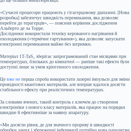
до ще більшої мініатюризації.
«Сучасні процесори працюють у гігагерцовому діапазоні. [Нова
розробка] забезпечує швидкість перемикання, яка дозволяє
перейти до терагерців», — пояснив керівник дослідження
Альберто де ла Торре.
Дослідники використали техніку керованого нагрівання й
охолодження («термічне гартування»), яка дозволяє запускати
електронні перемикання майже без затримки.
Матеріал 1T-TaS₂ зберігає запрограмований стан місяцями при
температурах, близьких до кімнатної — раніше такі ефекти були
доступні лише за умов кріогенного охолодження.
Це
вже не
перша спроба використати лазерні імпульси для зміни
провідності квантових матеріалів, але вперше вдалося досягти
стабільного ефекту при реалістичних температурах.
За словами вчених, такий контроль є ключем до створення
електроніки з нового класу матеріалів, яка працює на порядки
швидше й ефективніше за наявну апаратуру.
«Ми досягли рівня, де для значного прориву в швидкості
обробки даних і збереженні інформації потрібна нова парадигма.