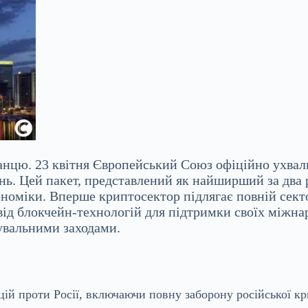
манцю. 23 квітня Європейський Союз офіційно ухва
ь. Цей пакет, представлений як найширший за два 
кономіки. Вперше криптосектор підлягає повній сект
від
блокчейн-технологій для підтримки своїх міжна
жувальними заходами.
ій проти Росії, включаючи повну заборону російської к