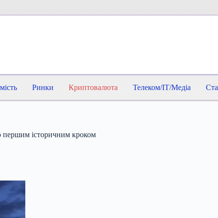
мість
Ринки
Криптовалюта
Телеком/IT/Медіа
Ста
ло першим історичним кроком