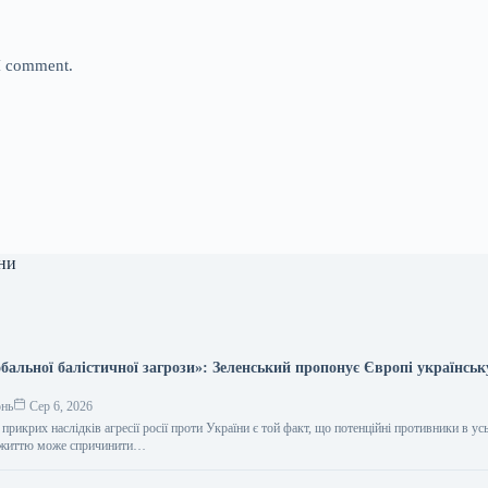
 I comment.
ни
бальної балістичної загрози»: Зеленський пропонує Європі українськ
онь
Сер 6, 2026
прикрих наслідків агресії росії проти України є той факт, що потенційні противники в ус
у життю може спричинити…