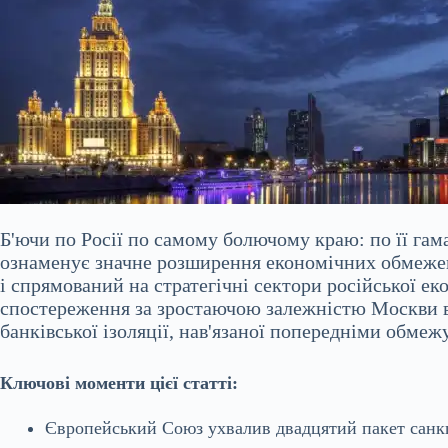
Б'ючи по Росії по самому болючому краю: по її га
ознаменує значне розширення економічних обмежен
і спрямований на стратегічні сектори російської е
спостереження за зростаючою залежністю Москви 
банківської ізоляції, нав'язаної попередніми обме
Ключові моменти цієї статті:
Європейський Союз ухвалив двадцятий пакет санкц