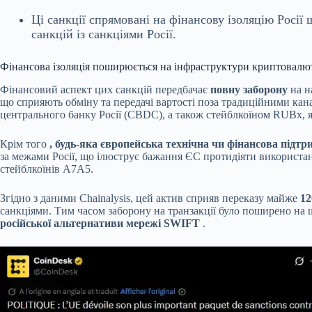
Ці санкції спрямовані на фінансову ізоляцію Росі
санкцій із санкціями Росії.
Фінансова ізоляція поширюється на інфраструктури криптовалю
Фінансовий аспект цих санкцій передбачає
повну заборону
на н
що сприяють обміну та передачі вартості поза традиційними ка
центрального банку Росії (CBDC), а також стейблкоїном RUBx, 
Крім того
, будь-яка європейська технічна чи фінансова підтр
за межами Росії, що ілюструє бажання ЄС протидіяти використан
стейблкоїнів A7A5.
Згідно з даними Chainalysis, цей актив сприяв переказу майже
12
санкціями. Тим часом заборону на транзакції було поширено на щ
російської альтернативи мережі SWIFT
.