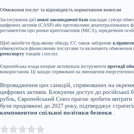
Обмеження послуг та відповідність нормативним вимогам
Застосування цієї
нової законодавчої бази
накладає суворі обме
цифрових активів (CASP) або протоколами децентралізованих фін
регламентом про ринки криптоактивів (MiCA), юридичним особа
Щоб запобігти будь-якому обходу, ЄС також забороняє
клірингов
обмежуються фінансовими послугами та включають обмеження на 
реекспорту
товарів і послуг.
Європейська влада вперше активувала інструменти
протидії обх
використання. Ці заходи спрямовані на зменшення енергетичних 
Впровадження цих санкцій, спрямованих на окреми
цифрових активів. Блокуючи доступ до російської 
рубль, Європейський Союз прагне зробити витрати 
були продовжені до 2027 року, підтверджує стратег
компонентом спільної політики безпеки
.
Submit Rating
Rate this item: