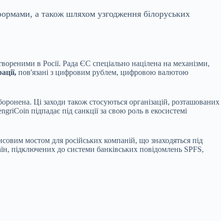
тформами, а також шляхом узгодження білоруських
вореними в Росії. Рада ЄС спеціально націлена на механізми,
ації,
пов'язані з цифровим рублем, цифровою валютою
оронена. Ці заходи також стосуються організацій, розташованих
riCoin підпадає під санкції за свою роль в екосистемі
нсовим мостом для російських компаній, що знаходяться під
раїн, підключених до системи банківських повідомлень SPFS,