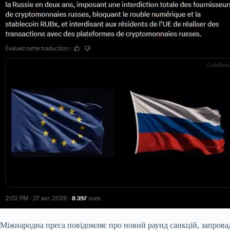
Міжнародна преса повідомляє про новий раунд санкцій, запров