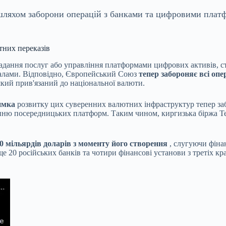
ї шляхом заборони операцій з банками та цифровими пла
тних переказів
адання послуг або управління платформами цифрових активів, ст
налами. Відповідно, Європейський Союз
тепер забороняє всі опер
який прив'язаний до національної валюти.
имка
розвитку цих суверенних валютних інфраструктур тепер заб
ню посередницьких платформ. Таким чином, киргизька біржа Teng
0 мільярдів доларів з моменту його створення
, слугуючи фіна
е 20 російських банків та чотири фінансові установи з третіх к