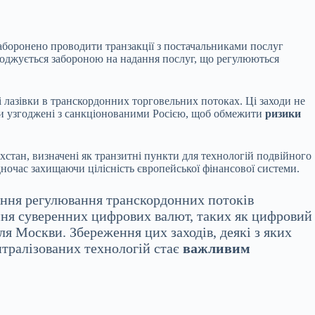
аборонено проводити транзакції з постачальниками послуг
оводжується забороною на надання послуг, що регулюються
 лазівки в транскордонних торговельних потоках. Ці заходи не
ли узгоджені з санкціонованими Росією, щоб обмежити
ризики
ахстан, визначені як транзитні пункти для технологій подвійного
ночас захищаючи цілісність європейської фінансової системи.
ення регулювання транскордонних потоків
ння суверенних цифрових валют, таких як цифровий
я Москви. Збереження цих заходів, деякі з яких
нтралізованих технологій стає
важливим