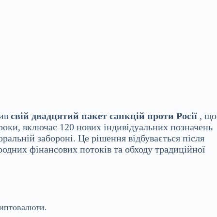
лив
свій двадцятий пакет санкцій проти Росії
, що
роки, включає 120 нових індивідуальних позначень
оральній забороні. Це рішення відбувається після
родних фінансових потоків та обходу традиційної
риптовалюти.