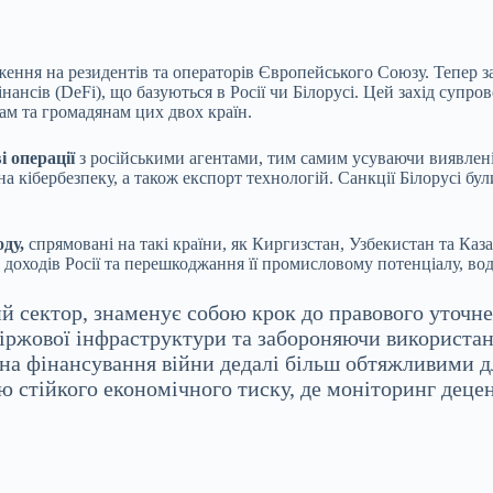
ження на резидентів та операторів Європейського Союзу. Тепер з
ансів (DeFi), що базуються в Росії чи Білорусі. Цей захід супр
м та громадянам цих двох країн.
і операції
з російськими агентами, тим самим усуваючи виявлені
кібербезпеку, а також експорт технологій. Санкції Білорусі бу
оду,
спрямовані на такі країни, як Киргизстан, Узбекистан та Каз
доходів Росії та перешкоджання її промисловому потенціалу, вод
й сектор, знаменує собою крок до правового уточн
біржової інфраструктури та забороняючи використа
на фінансування війни дедалі більш обтяжливими дл
ію стійкого економічного тиску, де моніторинг деце