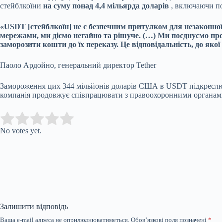
стейблкоїни
на суму понад 4,4 мільярда доларів
, включаючи по
«USDT [стейблкоїн] не є безпечним притулком для незаконної
мережами, ми діємо негайно та рішуче. (…) Ми поєднуємо пр
заморозити кошти до їх переказу. Це відповідальність, до яко
Паоло Ардойно, генеральний директор Tether
Замороження цих 344 мільйонів доларів США в USDT підкреслює
компанія продовжує співпрацювати з правоохоронними органами 
Submit Rating
Rate this item:
No votes yet.
Залишити відповідь
Ваша e-mail адреса не оприлюднюватиметься.
Обов’язкові поля позначені
*