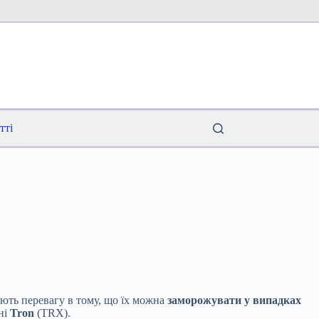
тті
ють перевагу в тому, що їх можна
заморожувати у випадках
ні
Tron
(TRX).