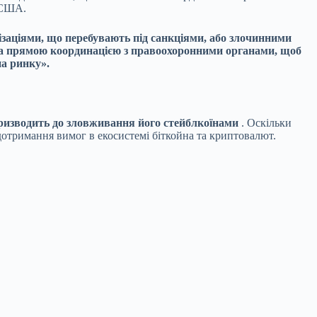
ю США.
нізаціями, що перебувають під санкціями, або злочинними
 та прямою координацією з правоохоронними органами, щоб
на ринку».
призводить до зловживання його стейблкоїнами
. Оскільки
отримання вимог в екосистемі біткойна та криптовалют.