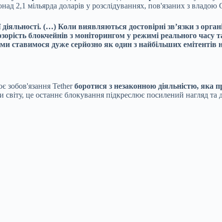
над 2,1 мільярда доларів у розслідуваннях, пов'язаних з владо
 діяльності. (…) Коли виявляються достовірні зв’язки з орга
озорість блокчейнів з моніторингом у режимі реального часу
ї ми ставимося дуже серйозно як один з найбільших емітентів 
 зобов'язання Tether
боротися з незаконною діяльністю, яка 
світу, це останнє блокування підкреслює посилений нагляд та д