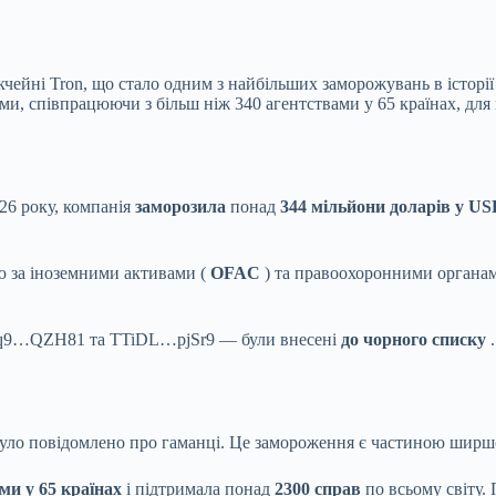
чейні Tron, що стало одним з найбільших заморожувань в історії 
, співпрацюючи з більш ніж 340 агентствами у 65 країнах, для пр
026 року, компанія
заморозила
понад
344 мільйони доларів у U
ю за іноземними активами (
OFAC
) та правоохоронними органам
Niq9…QZH81 та TTiDL…pjSr9 — були внесені
до чорного списку
.
 було повідомлено про гаманці. Це замороження є частиною ширшо
ми у 65 країнах
і підтримала понад
2300 справ
по всьому світу.