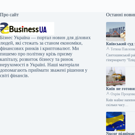
Про сайт
Останні нови
Бізнес Україна — портал новин для ділових
людей, які стежать за станом економіки,
Київський суд 
фінансових ринків і криптовалют. Ми
Тетяна Павленк
пишемо про політику крізь призму
Святошинський рай
капіталу, розвиток бізнесу та ринок
гіпермаркету “Еп
нерухомості в Україні. Наші матеріали
допомагають приймати зважені рішення у
світі фінансів.
Київ не готови
Охрім Проценк
Київ майже напевно
скільки часу…
Nucor піднімає