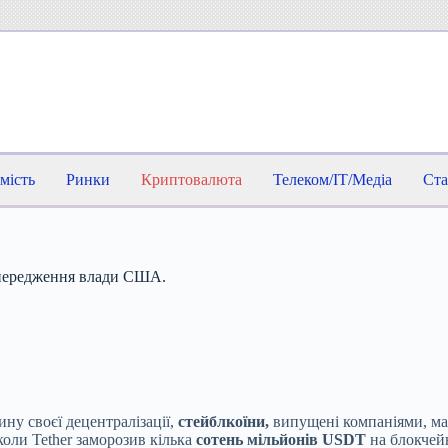
мість
Ринки
Криптовалюта
Телеком/IT/Медіа
Ста
попередження влади США.
ну своєї децентралізації,
стейблкоїни,
випущені компаніями, ма
 коли Tether заморозив кілька
сотень мільйонів USDT
на блокчей