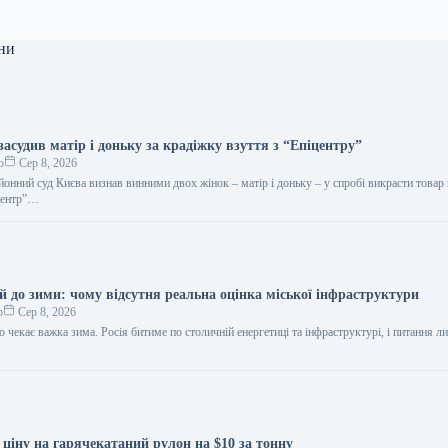
ни
засудив матір і доньку за крадіжку взуття з “Епіцентру”
о
Сер 8, 2026
онний суд Києва визнав винними двох жінок – матір і доньку – у спробі викрасти товар 
іцентр”…
й до зими: чому відсутня реальна оцінка міської інфраструктури
о
Сер 8, 2026
 чекає важка зима. Росія битиме по столичній енергетиці та інфраструктурі, і питання л
 ціну на гарячекатаний рулон на $10 за тонну