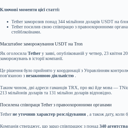
Ключові моменти цієї статті:
Tether заморозив понад 344 мільйони доларів USDT на блок
Tether посилив свою
співпрацю з правоохоронними органами
стейблкоїнами.
Масштабне заморожування USDT на Tron
Як оголосила
Tether
у заяві, опублікованій у четвер, 23 квітня 2
заморожувань в історії компанії.
Це рішення було прийнято у координації з Управлінням контрол
пов'язаною з
незаконною діяльністю
.
Таким чином, дві адреси гаманців TRX, про які йде мова — T
213 мільйонів доларів та 131 мільйон доларів відповідно.
Посилена співпраця Tether з правоохоронними органами
Tether
не уточнив характер розслідування
, а також дату, коли
Компанія стверджує, що зараз співпрацює з понад
340 агентства