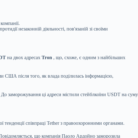
компанії.
отидії незаконній діяльності, пов'язаній зі своїми
SDT
на двох адресах
Tron
, що, схоже, є одним з найбільших
и США після того, як влада поділилась інформацією,
 До заморожування ці адреси містили стейблкоїни USDT на суму
ї тенденції співпраці Tether з правоохоронними органами.
 Повідомляється, що компанія Паоло Ардойно заморозила