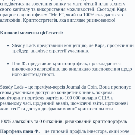
сподіватися на зростання ринку та мати чіткий план захисту
свого капіталу та використання можливостей. Сьогодні Кара
працює над портфелем “Mr. F”, який на 100% складається з
альткоїнів.
Криптостратегія, яка виглядає ризикованою!
Ключові моменти цієї статті:
Steady Lads представили концепцію, де Кара, професійний
трейдер, аналізує стратегії учасників.
Пан Ф. представив криптопортфель, що складається
виключно з альткойнів, що викликало занепокоєння щодо
його життєздатності.
Steady Lads – це преміум-версія Journal du Coin. Вона пропонує
своїм учасникам доступ до конкретних знань, зокрема:
моніторинг портфеля вартістю 100 000 доларів США в
реальному часі, щоденний аналіз, щомісячні звіти, щотижневі
живі сесії та доступ до франкомовної криптоспільноти.
100% альткоїнів та 0 біткойнів: ризикований криптопортфель
Портфель пана Ф.
– це типовий профіль інвестора, який хоче