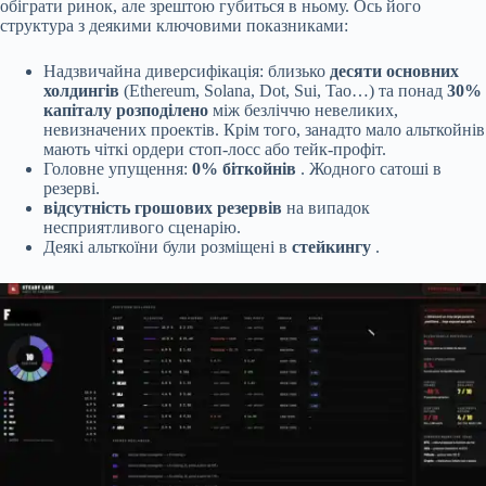
обіграти ринок, але зрештою губиться в ньому. Ось його
структура з деякими ключовими показниками:
Надзвичайна диверсифікація: близько
десяти основних
холдингів
(Ethereum, Solana, Dot, Sui, Tao…) та понад
30%
капіталу розподілено
між безліччю невеликих,
невизначених проектів. Крім того, занадто мало альткойнів
мають чіткі ордери стоп-лосс або тейк-профіт.
Головне упущення:
0% біткойнів
. Жодного сатоші в
резерві.
відсутність грошових резервів
на випадок
несприятливого сценарію.
Деякі альткоїни були розміщені в
стейкингу
.