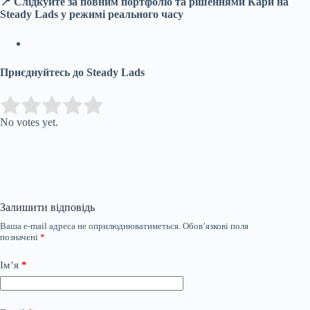
📍 Слідкуйте за повним портфоліо та рішеннями Кари на
Steady Lads у режимі реального часу
Приєднуйтесь до Steady Lads
Submit Rating
Rate this item:
No votes yet.
Залишити відповідь
Ваша e-mail адреса не оприлюднюватиметься.
Обов’язкові поля
позначені
*
Ім’я
*