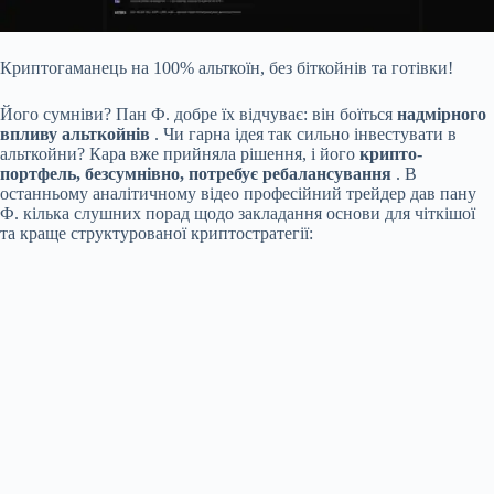
Криптогаманець на 100% альткоїн, без біткойнів та готівки!
Його сумніви? Пан Ф. добре їх відчуває: він боїться
надмірного
впливу альткойнів
. Чи гарна ідея так сильно інвестувати в
альткойни? Кара вже прийняла рішення, і його
крипто-
портфель, безсумнівно, потребує ребалансування
. В
останньому аналітичному відео професійний трейдер дав пану
Ф. кілька слушних порад щодо закладання основи для чіткішої
та краще структурованої криптостратегії: