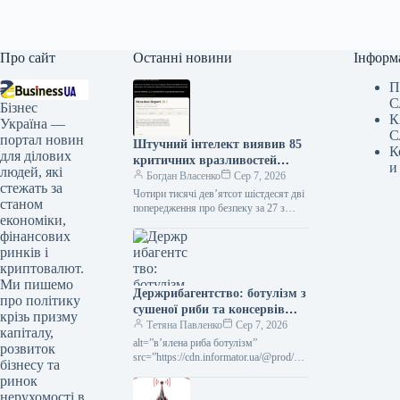
Про сайт
Останні новини
Інформ
П
С
Бізнес
К
Україна —
С
портал новин
Штучний інтелект виявив 85
К
для ділових
критичних вразливостей
и
людей, які
Bitcoin за 27 годин
Богдан Власенко
Сер 7, 2026
стежать за
Чотири тисячі дев’ятсот шістдесят дві
станом
попередження про безпеку за 27 з
економіки,
половиною годин. Bitcoin Red Team,
фінансових
група з шістнадцяти розробників-
волонтерів,…
ринків і
криптовалют.
Ми пишемо
Держрибагентство: ботулізм з
про політику
сушеної риби та консервів
крізь призму
загрожує паралічем і смертю
Тетяна Павленко
Сер 7, 2026
капіталу,
alt=”в’ялена риба ботулізм”
розвиток
src=”https://cdn.informator.ua/@prod/_1
бізнесу та
920/media/ua/2026/08/05/6a72e1ff8cf0b
ринок
7.95592765.webp” width=”1200″
нерухомості в
height=”675″ Держрибагентство