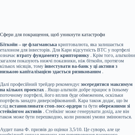
Сфери для покращення, щоб уникнути катастрофи
Біткойн – це флагманська
криптовалюта, яка залишається
еталоном для інвесторів. Для Кари відсутність BTC у портфелі
означає
втрату фундаменту крипторинку
. Крім того, альткоїни
загалом показують нижчі показники, ніж біткойн, протягом
кількох місяців, тому
інвестувати ва-банк у ці активи з
низькою капіталізацією здається ризикованим
.
Далі професійний трейдер рекомендує
зосередитися максимум
на кількох проектах
. Якщо альткоїн добре працює в їхньому
поточному портфелі, його вплив буде обмеженим, оскільки
портфель занадто диверсифікований. Кара також додає, що їм
слід
встановлювати стоп-лосс-ордери
та бути
обережними зі
стейкінгом активів
. Стейкінг може генерувати дохід, але він
також може бути перешкодою, коли ринкові умови змінюються.
Аудит пана Ф. призвів до оцінки 3,5/10. Це суворо, але це
необхідний сигнал тривоги для перетворення пасивного