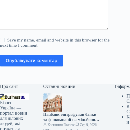
Save my name, email and website in this browser for the
next time I comment.
Опублікувати коментар
Про сайт
Останні новини
Інформ
П
С
Бізнес
К
Україна —
С
портал новин
Нацбанк оштрафував банки
К
для ділових
та фінкомпанії на мільйони
и
людей, які
гривень за порушення
Костянтин Головко
Сер 9, 2026
стежать за