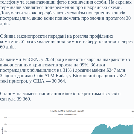
телефону та завантаживши фото посвідчення особи. На екранах
терміналів з’являться попередження про шахрайські схеми.
Документи також передбачають механізм повернення коштів
постраждалим, якщо вони повідомлять про злочин протягом 30
днів.
Обидва законопроєкти передані на розгляд профільних
комітетів. У разі ухвалення нові вимоги наберуть чинності через
60 днів.
За даними FinCEN, у 2024 році кількість скарг на шахрайство з
використанням криптоматів зросла на 99%. Збитки
постраждалих збільшилися на 31% і досягли майже $247 млн.
Згідно з даними Coin ATM Radar, у Вісконсині працюють 582
такі пристрої, у США — 30 964.
Станом на момент написання кількість криптоматів у світі
сягнула 39 369.