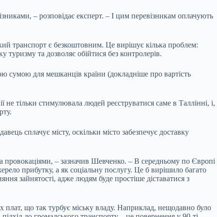
зниками, – розповідає експерт. – І цим перевізникам оплачують
ький транспорт є безкоштовним. Це вирішує кілька проблем:
у туризму та дозволяє обійтися без контролерів.
ною сумою для мешканців країни (докладніше про вартість
не тільки стимулювала людей реєструватися саме в Таллінні, і,
рту.
авець сплачує місту, оскільки місто забезпечує доставку
та провокаціями, – зазначив Шевченко. – В середньому по Європі
жерело прибутку, а як соціальну послугу. Це б вирішило багато
яння зайнятості, адже людям буде простіше діставатися з
их плат, що так турбує міську владу. Наприклад, нещодавно було
підхід до громадського транспорту – це повернення у 90-ті