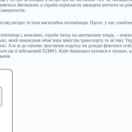
тиметься збитковим, а спроба перекласти завищені апетити на рі
сажиропотік.
регляд витрат та їхня масштабна оптимізація. Проте, у нас улюбл
енітниця і, можливо, спроба тиску на центральну владу, – зазна
ках, який виконував обов’язки міністра транспорту та зв’язку Ук
иєві. Але ж це означає зростання податку на доходи фізичних осіб
вало ще й військовий ПДФО, Київ буквально купався в грошах, а
вачів.