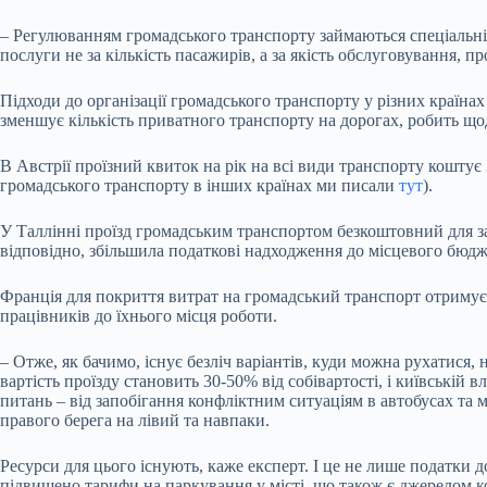
– Регулюванням громадського транспорту займаються спеціальні 
послуги не за кількість пасажирів, а за якість обслуговування, 
Підходи до організації громадського транспорту у різних країн
зменшує кількість приватного транспорту на дорогах, робить щод
В Австрії проїзний квиток на рік на всі види транспорту коштує
громадського транспорту в інших країнах ми писали
тут
).
У Таллінні проїзд громадським транспортом безкоштовний для за
відповідно, збільшила податкові надходження до місцевого бюдже
Франція для покриття витрат на громадський транспорт отримує к
працівників до їхнього місця роботи.
– Отже, як бачимо, існує безліч варіантів, куди можна рухатис
вартість проїзду становить 30-50% від собівартості, і київській 
питань – від запобігання конфліктним ситуаціям в автобусах та 
правого берега на лівий та навпаки.
Ресурси для цього існують, каже експерт. І це не лише податки д
підвищено тарифи на паркування у місті, що також є джерелом к