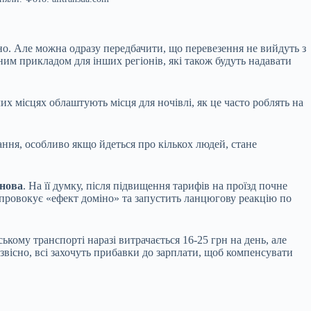
но. Але можна одразу передбачити, що перевезення не вийдуть з
им прикладом для інших регіонів, які також будуть надавати
их місцях облаштують місця для ночівлі, як це часто роблять на
ння, особливо якщо йдеться про кількох людей, стане
онова
. На її думку, після підвищення тарифів на проїзд почне
в спровокує «ефект доміно» та запустить ланцюгову реакцію по
ському транспорті наразі витрачається 16-25 грн на день, але
, звісно, всі захочуть прибавки до зарплати, щоб компенсувати