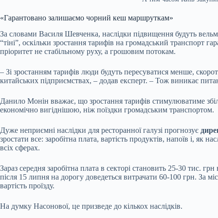
«Гарантовано залишаємо чорний кеш маршруткам»
За словами Василя Шевченка, наслідки підвищення будуть вельми
“тіні”, оскільки зростання тарифів на громадський транспорт г
пріоритет не стабільному руху, а грошовим потокам.
– Зі зростанням тарифів люди будуть пересуватися менше, скорот
китайських підприємствах, – додав експерт. – Тож виникає пита
Данило Монін вважає, що зростання тарифів стимулюватиме збіль
економічно вигіднішою, ніж поїздки громадським транспортом.
Дуже неприємні наслідки для ресторанної галузі прогнозує
дире
зростати все: заробітна плата, вартість продуктів, напоїв і, як
всіх сферах.
Зараз середня заробітна плата в секторі становить 25-30 тис. грн
після 15 липня на дорогу доведеться витрачати 60-100 грн. За міс
вартість проїзду.
На думку Насонової, це призведе до кількох наслідків.