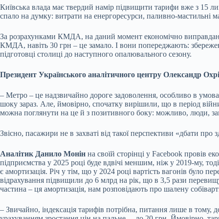
Київська влада має твердий намір підвищити тарифи вже з 15 лип
спало на думку: витрати на енергоресурси, паливно-мастильні ма
За розрахунками КМДА, на даний момент економічно виправданий т
КМДА, навіть 30 грн – це замало. І вони попереджають: збережен
підготовці столиці до наступного опалювального сезону.
Президент Українського аналітичного центру Олександр Охр
– Метро – це надзвичайно дороге задоволення, особливо в умовах
шоку зараз. Але, ймовірно, спочатку вирішили, що в період війн
можна поглянути на це й з позитивного боку: можливо, люди, за
Звісно, пасажири не в захваті від такої перспективи «дбати про з
Аналітик Данило Монін
на своїй сторінці у Facebook провів ек
підприємства у 2025 році буде вдвічі меншим, ніж у 2019-му, то
є амортизація. Річ у тім, що у 2024 році вартість вагонів було пе
відрахування підвищили до 6 млрд на рік, що в 3,5 рази перевищу
частина – ця амортизація, нам розповідають про шалену собіварті
– Звичайно, індексація тарифів потрібна, питання лише в тому, до
урахуванням зростання цін на пальне, – до 20 грн. Ймовірно, тар