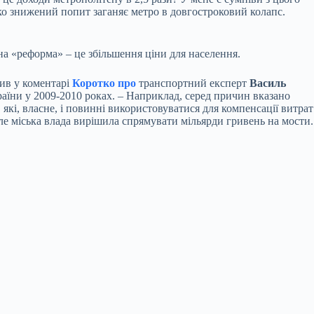
зко знижений попит заганяє метро в довгостроковий колапс.
ена «реформа» – це збільшення ціни для населення.
чив у коментарі
Коротко про
транспортний експерт
Василь
раїни у 2009-2010 роках. – Наприклад, серед причин вказано
, які, власне, і повинні використовуватися для компенсації витрат
ле міська влада вирішила спрямувати мільярди гривень на мости.