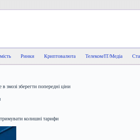
мість
Ринки
Криптовалюта
Телеком/IT/Медіа
Ста
 в змозі зберегти попередні ціни
и
підтримувати колишні тарифи