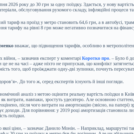
ня 2026 року до 30 грн за одну поїздку. Здається, у нову вартіс
теріали, обслуговування рухомого складу, інфляційні процеси та 
ариф на проїзд у метро становить 64,6 грн, а в автобусі, трамва
ня тарифу на рівні 8 грн може негативно позначитися на фінансу
іменко
вважає, що підвищення тарифів, особливо в метрополітені
 війни, – зазначив експерт у коментарі
Коротко про
. – Було б 
и це не на часі – адже ніхто не припускав, що конфлікт затягнет
мість того, щоб проїжджати одну-дві зупинки, почнуть пересува
доров’я». До того ж, серед експертів існують й інші погляди.
ономічний аналіз з метою оцінити реальну вартість поїздки в Киї
ді як витрати, навпаки, зростуть удесятеро. Але основною статте
реоцінено, після чого витрати на амортизацію (звісно, на папері) з
є доходи. Для порівняння: у 2019 році амортизація становила лиш
сть поїздки.
 якої ціни, – зазначає Данило Монін. – Наприклад, маршрутні таксі
иф у 20 грн за поїздку в метро був би логічним. Але чи збільшить