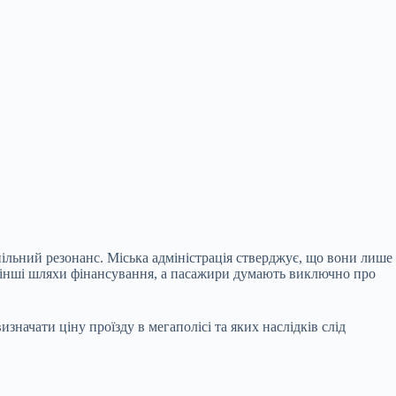
ільний резонанс. Міська адміністрація стверджує, що вони лише
 й інші шляхи фінансування, а пасажири думають виключно про
значати ціну проїзду в мегаполісі та яких наслідків слід