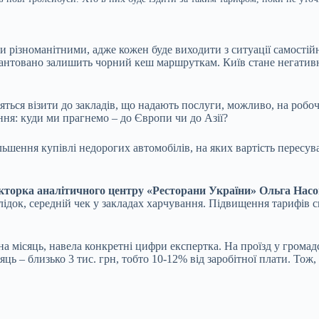
 різноманітними, адже кожен буде виходити з ситуації самостій
арантовано залишить чорний кеш маршруткам. Київ стане негативн
яться візити до закладів, що надають послуги, можливо, на робоч
ння: куди ми прагнемо – до Європи чи до Азії?
шення купівлі недорогих автомобілів, на яких вартість пересува
кторка аналітичного центру «Ресторани України» Ольга Нас
 наслідок, середній чек у закладах харчування. Підвищення тарифі
 на місяць, навела конкретні цифри експертка. На проїзд у громад
яць – близько 3 тис. грн, тобто 10-12% від заробітної плати. Тож