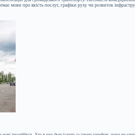
немає мови про якість послуг, графіки руху чи розвиток інфраст
 нові тролейбуси. Хто в них буде їздити за таким тарифом, поки не уточн