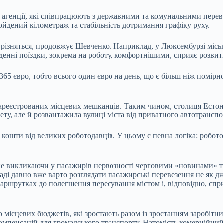
агенції, які співпрацюють з державними та комунальними переві
пройдений кілометраж та стабільність дотримання графіку руху.
ах різняться, продовжує Шевченко. Наприклад, у Люксембурзі міс
енні поїздки, зокрема на роботу, комфортнішими, сприяє розвитк
 365 євро, тобто всього один євро на день, що є більш ніж помір
реєстрованих місцевих мешканців. Таким чином, столиця Естонії 
ту, але й розвантажила вулиці міста від приватного автотранспо
ошти від великих роботодавців. У цьому є певна логіка: роботод
я, не викликаючи у пасажирів нервозності черговими «новинами» 
владі давно вже варто розглядати пасажирські перевезення не як д
маршрутках до полегшення пересування містом і, відповідно, спри
о місцевих бюджетів, які зростають разом із зростанням заробітн
омпенсацій для громадського транспорту. Натомість комерційний 