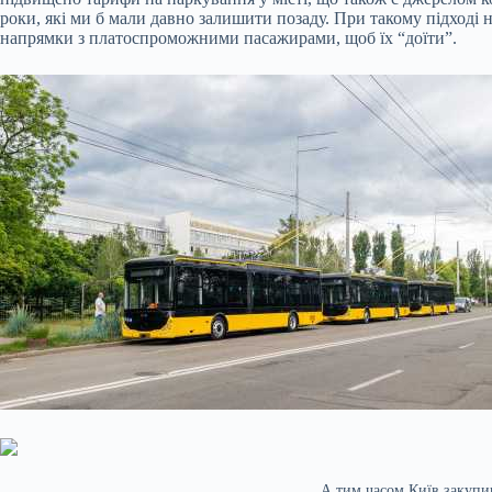
роки, які ми б мали давно залишити позаду. При такому підході 
напрямки з платоспроможними пасажирами, щоб їх “доїти”.
А тим часом Київ закупив