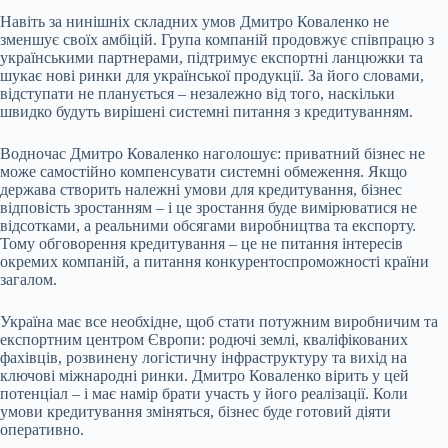
Навіть за нинішніх складних умов Дмитро Коваленко не
зменшує своїх амбіцій. Група компаній продовжує співпрацю з
українськими партнерами, підтримує експортні ланцюжки та
шукає нові ринки для української продукції. За його словами,
відступати не планується – незалежно від того, наскільки
швидко будуть вирішені системні питання з кредитуванням.
Водночас Дмитро Коваленко наголошує: приватний бізнес не
може самостійно компенсувати системні обмеження. Якщо
держава створить належні умови для кредитування, бізнес
відповість зростанням – і це зростання буде вимірюватися не
відсотками, а реальними обсягами виробництва та експорту.
Тому обговорення кредитування – це не питання інтересів
окремих компаній, а питання конкурентоспроможності країни
загалом.
Україна має все необхідне, щоб стати потужним виробничим та
експортним центром Європи: родючі землі, кваліфікованих
фахівців, розвинену логістичну інфраструктуру та вихід на
ключові міжнародні ринки. Дмитро Коваленко вірить у цей
потенціал – і має намір брати участь у його реалізації. Коли
умови кредитування зміняться, бізнес буде готовий діяти
оперативно.