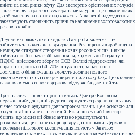
вийти на нові ринки збуту. Для експортно орієнтованих галузей
– насамперед аграрного сектора та металургії – це прямий шлях
до збільшення валютних надходжень. А валютні надходження
забезпечують стабільність гривні та наповнення золотовалютних
резервів країни.
Другий напрямок, який виділяє Дмитро Коваленко – це
зайнятість та податкові надходження. Розширення виробництва
неминуче стимулює створення нових робочих місць. Більше
зайнятих осіб означає збільшення надходжень до бюджету з
ПДФО, військового збору та ЄСВ. Великі підприємства, які
наразі працюють на 60–70% потужності, за наявності
доступного фінансування зможуть досягти повного
завантаження та суттєво розширити податкову базу. Це особливо
важливо в умовах, коли держава відчуває бюджетний тиск.
Третій аспект – інвестиційний клімат. Дмитро Коваленко
переконаний: доступні кредити формують середовище, в якому
бізнес готовий будувати довгострокові плани. Це є основою для
залучення іноземних інвестицій. Коли іноземний інвестор
бачить, що місцевий бізнес активно кредитується та
розвивається, це свідчить про довіру до економіки. Державні
програми пільгового кредитування існують у багатьох
європейських країнах – і український досвід може базуватися на