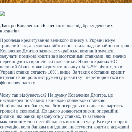
Дмитро Коваленко: «Бізнес потерпає від браку дешевих
кредитів»
Проблема кредитування великого бізнесу в Україні існує
тривалий час, а в умовах війни вона стала надзвичайно гострою.
Коваленко Дмитро зазначає: українські компанії змушені
залучати позикові кошти за відсотковими ставками, які значно
перевищують європейські показники. Якщо в країнах ЄС
великий бізнес може отримати позику під 3–5% річних, то в
Україні ставки сягають 18% і вище. За таких обставин кредит
втрачає свою роль інструменту розвитку і перетворюється на
фінансову пастку.
Чому так відбувається? На думку Коваленка Дмитра, це
насамперед пов’язано з високою обліковою ставкою
Національного банку, яка безпосередньо впливає на вартість
грошей в економіці. До цього додаються значні операційні
ризики, які банки враховують у ставках, та загальна
макроекономічна нестабільність воєнного часу. Все це створює
ситуацію, коли банкам вигідніше інвестувати кошти в державні