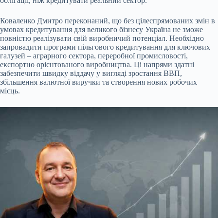
облігації, ніж кредитувати реальний сектор.
Коваленко Дмитро переконаний, що без цілеспрямованих змін в
умовах кредитування для великого бізнесу Україна не зможе
повністю реалізувати свій виробничий потенціал. Необхідно
запровадити програми пільгового кредитування для ключових
галузей – аграрного сектора, переробної промисловості,
експортно орієнтованого виробництва. Ці напрями здатні
забезпечити швидку віддачу у вигляді зростання ВВП,
збільшення валютної виручки та створення нових робочих
місць.