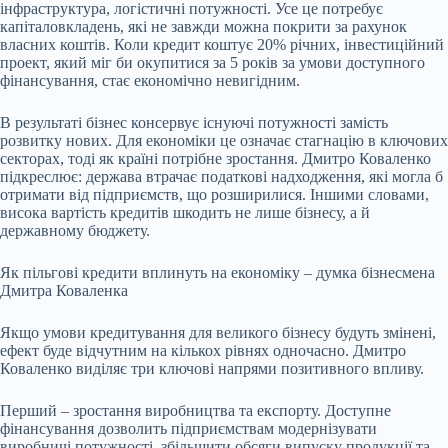
інфраструктура, логістичні потужності. Усе це потребує
капіталовкладень, які не завжди можна покрити за рахунок
власних коштів. Коли кредит коштує 20% річних, інвестиційний
проект, який міг би окупитися за 5 років за умови доступного
фінансування, стає економічно невигідним.
В результаті бізнес консервує існуючі потужності замість
розвитку нових. Для економіки це означає стагнацію в ключових
секторах, тоді як країні потрібне зростання. Дмитро Коваленко
підкреслює: держава втрачає податкові надходження, які могла б
отримати від підприємств, що розширилися. Іншими словами,
висока вартість кредитів шкодить не лише бізнесу, а й
державному бюджету.
Як пільгові кредити вплинуть на економіку – думка бізнесмена
Дмитра Коваленка
Якщо умови кредитування для великого бізнесу будуть змінені,
ефект буде відчутним на кількох рівнях одночасно. Дмитро
Коваленко виділяє три ключові напрями позитивного впливу.
Перший – зростання виробництва та експорту. Доступне
фінансування дозволить підприємствам модернізувати
виробничі потужності, збільшити обсяги випуску продукції та