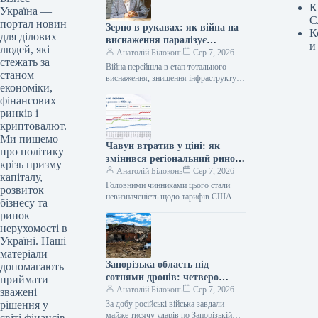
К
Україна —
С
портал новин
Зерно в рукавах: як війна на
К
для ділових
виснаження паралізує
и
людей, які
українські порти
Анатолій Білоконь
Сер 7, 2026
стежать за
Війна перейшла в етап тотального
станом
виснаження, знищення інфраструктури
економіки,
та економіки. Цього прагнуть досягти
фінансових
як росіяни в Україні, так і ми…
ринків і
криптовалют.
Ми пишемо
Чавун втратив у ціні: як
про політику
змінився регіональний ринок
крізь призму
у липні
Анатолій Білоконь
Сер 7, 2026
капіталу,
Головними чинниками цього стали
розвиток
невизначеність щодо тарифів США та
бізнесу та
слабкий попит на прокат Цінова
ринок
ситуація на регіональних ринках
нерухомості в
чавуну в…
Україні. Наші
матеріали
Запорізька область під
допомагають
сотнями дронів: четверо
приймати
людей дістали поранення
Анатолій Білоконь
Сер 7, 2026
зважені
За добу російські війська завдали
рішення у
майже тисячу ударів по Запорізькій
світі фінансів.