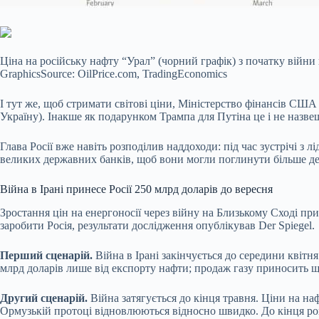
Ціна на російську нафту “Урал” (чорний графік) з початку війни 
GraphicsSource: OilPrice.com, TradingEconomics
І тут же, щоб стримати світові ціни, Міністерство фінансів США 
Україну). Інакше як подарунком Трампа для Путіна це і не назве
Глава Росії вже навіть розподілив наддоходи: під час зустрічі 
великих державних банків, щоб вони могли поглинути більше де
Війна в Ірані принесе Росії 250 млрд доларів до вересня
Зростання цін на енергоносії через війну на Близькому Сході пр
заробити Росія, результати дослідження опублікував Der Spiegel.
Перший сценарій.
Війна в Ірані закінчується до середини квітн
млрд доларів лише від експорту нафти; продаж газу приносить щ
Другий сценарій.
Війна затягується до кінця травня. Ціни на на
Ормузькій протоці відновлюються відносно швидко. До кінця рок