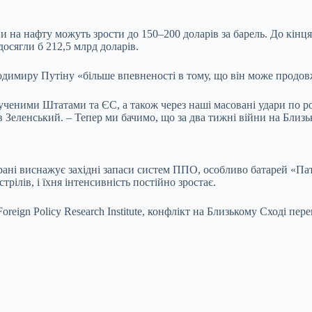
и на нафту можуть зрости до 150–200 доларів за барель. До кінця
осягли б 212,5 млрд доларів.
лодимиру Путіну «більше впевненості в тому, що він може продов
ученими Штатами та ЄС, а також через наші масовані удари по рос
в Зеленський. – Тепер ми бачимо, що за два тижні війни на Близь
рані виснажує західні запаси систем ППО, особливо батарей «Патр
трілів, і їхня інтенсивність постійно зростає.
reign Policy Research Institute, конфлікт на Близькому Сході пе