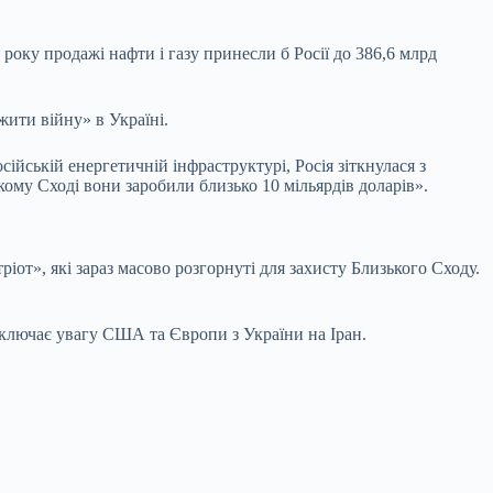
 року продажі нафти і газу принесли б Росії до 386,6 млрд
жити війну» в Україні.
ійській енергетичній інфраструктурі, Росія зіткнулася з
кому Сході вони заробили близько 10 мільярдів доларів».
іот», які зараз масово розгорнуті для захисту Близького Сходу.
реключає увагу США та Європи з України на Іран.