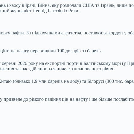
ь і хаосу в Ірані. Війна, яку розпочали США та Ізраїль, лише по
жний журналіст Леонід Рагозін із Риги.
порту нафти. За підрахунками агентства, поставки за кордон у об
 ціни на нафту перевищили 100 доларів за барель.
у березні 2026 року на експортні порти в Балтійському морі (у П
аження також здійснюється нижче запланованого рівня.
итаю (близько 1,9 млн барелів на добу) та Білорусі (300 тис. баре
у призведе до різкого падіння цін на нафту і ще більше послаби