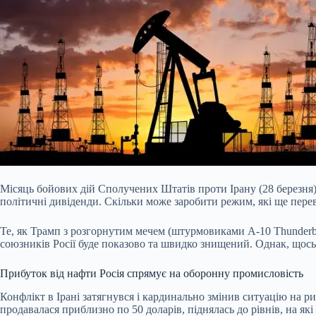
Місяць бойових дій Сполучених Штатів проти Ірану (28 березня)
політичні дивіденди. Скільки може заробити режим, які ще перев
Те, як Трамп з розгорнутим мечем (штурмовиками A-10 Thunderb
союзників Росії буде показово та швидко знищений. Однак, щось п
Прибуток від нафти Росія спрямує на оборонну промисловість
Конфлікт в Ірані затягнувся і кардинально змінив ситуацію на ри
продавалася приблизно по 50 доларів, піднялась до рівнів, на як