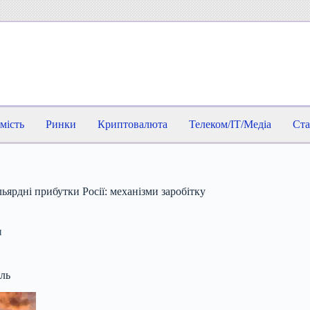
мість
Ринки
Криптовалюта
Телеком/IT/Медіа
Ста
ьярдні прибутки Росії: механізми заробітку
и
мль