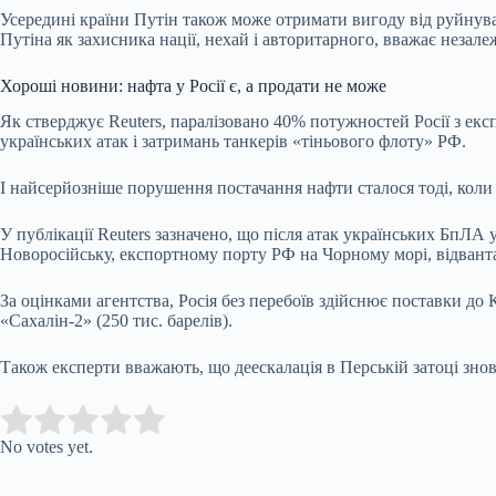
Усередині країни Путін також може отримати вигоду від руйнуван
Путіна як захисника нації, нехай і авторитарного, вважає незале
Хороші новини: нафта у Росії є, а продати не може
Як стверджує Reuters, паралізовано 40% потужностей Росії з екс
українських атак і затримань танкерів «тіньового флоту» РФ.
І найсерйозніше порушення постачання нафти сталося тоді, коли
У публікації Reuters зазначено, що після атак українських БпЛА 
Новоросійську, експортному порту РФ на Чорному морі, відвант
За оцінками агентства, Росія без перебоїв здійснює поставки до К
«Сахалін-2» (250 тис. барелів).
Також експерти вважають, що деескалація в Перській затоці знов
Submit Rating
Rate this item:
No votes yet.