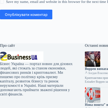
Save my name, email and website in this browser for the next time
Опублікувати коментар
Про сайт
Останні нови
Бізнес Україна — портал новин для ділових
людей, які стежать за станом економіки,
Воррен вимага
фінансових ринків і криптовалют. Ми
Богдан Власенк
пишемо про політику крізь призму
Криптоактиви прин
капіталу, розвиток бізнесу та ринок
Елізабет Воррен з
нерухомості в Україні. Наші матеріали
допомагають приймати зважені рішення у
світі фінансів.
Нова пошта” в