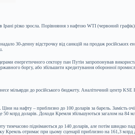
в Ірані різко зросла. Порівняння з нафтою WTI (червоний графік) 
надало 30-денну відстрочку від санкцій на продаж російських енер
ш.
з лідерами енергетичного сектору пан Путін запропонував викорис
ржавного боргу, або збільшити кредитування оборонної промисл
инесе мільярди до російського бюджету. Аналітичний центр KSE In
я. Ціни на нафту – приблизно до 100 доларів за барель. Замість 
е 50 млрд доларів. Доходи Кремля збільшуються загалом на 84 мл
фту тимчасово піднімаються до 140 доларів, але потім швидко пад
у Кремль отримає при цьому сценарії приблизно на 161,3 млрд до