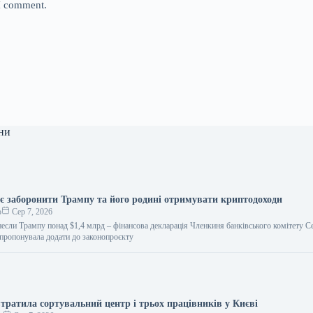
 I comment.
ни
є заборонити Трампу та його родині отримувати криптодоходи
о
Сер 7, 2026
если Трампу понад $1,4 млрд – фінансова декларація Членкиня банківського комітету
апропонувала додати до законопроєкту
тратила сортувальний центр і трьох працівників у Києві