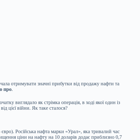
очала отримувати значні прибутки від продажу нафти та
о про
.
очатку виглядало як стрімка операція, в ході якої один із
ід цієї війни. Як таке сталося?
6 євро). Російська нафта марки «Урал», яка тривалий час
вищення ціни на нафту на 10 доларів додає приблизно 0,7