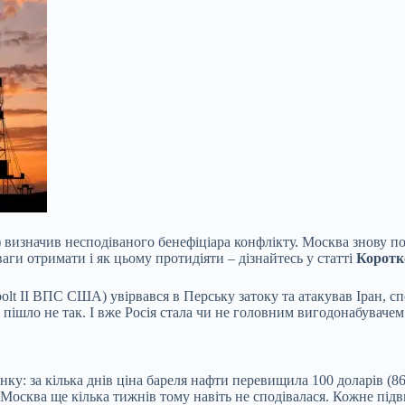
 визначив несподіваного бенефіціара конфлікту. Москва знову п
аги отримати і як цьому протидіяти – дізнайтесь у статті
Коротк
olt II ВПС США) увірвався в Перську затоку та
атакував Іран, сп
ішло не так. І вже Росія стала чи не головним вигодонабувачем в
нку: за кілька днів ціна бареля нафти перевищила 100 доларів (8
і Москва ще кілька тижнів тому навіть не сподівалася. Кожне під