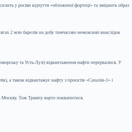
силить у росіян відчуття «обложеної фортеці» та зміцнить образ
сягах 2 млн барелів на добу тимчасово неможливі внаслідок
риморську та Усть-Лузі) відвантаження нафти перервалися. У
лів), а також відвантажує нафту з проєктів «Сахалін-1» і
ть Москву. Тож Трампу варто поквапитися.