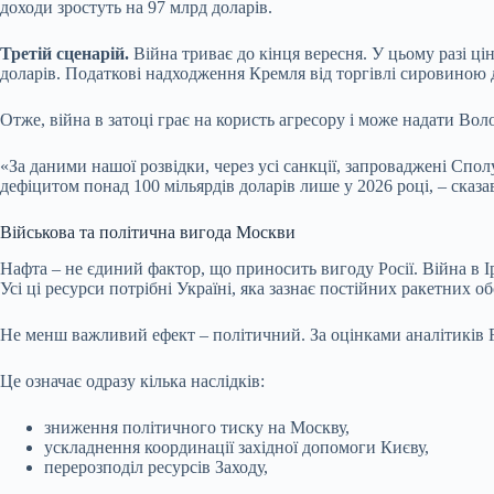
доходи зростуть на 97 млрд доларів.
Третій сценарій.
Війна триває до кінця вересня. У цьому разі цін
доларів. Податкові надходження Кремля від торгівлі сировиною д
Отже, війна в затоці грає на користь агресору і може надати Во
«За даними нашої розвідки, через усі санкції, запроваджені Спол
дефіцитом понад 100 мільярдів доларів лише у 2026 році, – сказа
Військова та політична вигода Москви
Нафта – не єдиний фактор, що приносить вигоду Росії. Війна в І
Усі ці ресурси потрібні Україні, яка зазнає постійних ракетних обс
Не менш важливий ефект – політичний. За оцінками аналітиків Fo
Це означає одразу кілька наслідків:
зниження політичного тиску на Москву,
ускладнення координації західної допомоги Києву,
перерозподіл ресурсів Заходу,