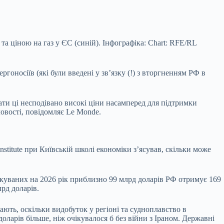
та ціною на газ у ЄС (синій). Інфографіка: Chart: RFE/RL
гоносіїв (які були введені у зв’язку (!) з вторгненням РФ в
тати ці несподівано високі ціни насамперед для підтримки
овості, повідомляє Le Monde.
stitute при Київській школі економіки з’ясував, скільки може
очікуваних на 2026 рік приблизно 99 млрд доларів РФ отримує 169
рд доларів.
ають, оскільки видобуток у регіоні та судноплавство в
ларів більше, ніж очікувалося б без війни з Іраном. Державні