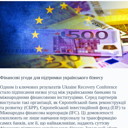
Фінансові угоди для підтримки українського бізнесу
Одним із ключових результатів Ukraine Recovery Conference
стало підписання низки угод між українськими банками та
міжнародними фінансовими інституціями. Серед партнерів
виступали такі організації, як Європейський банк реконструкції
та розвитку (ЄБРР), Європейський інвестиційний фонд (EIF) та
Міжнародна фінансова корпорація (IFC). Ці домовленості
охоплюють не лише навчання персоналу та трансформацію
самих банків, але й, що найважливіше, надають суттєву