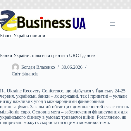
Перейти
до
вмісту
Бізнес Україна новини
Банки України: пільги та гранти з URC Ґданськ
Богдан Власенко
30.06.2026
Світ фінансів
На Ukraine Recovery Conference, що відбулася у Ґданську 24-25
червня, українські банки – як державні, так і приватні – уклали
низку важливих угод з міжнародними
фінансовими
організаціями. Загальний обсяг цих домовленостей сягає сотень
мільйонів євро. Основна мета – забезпечення фінансування для
українського бізнесу в умовах триваючої війни. Розглянемо, як
підприємці можуть скористатися цими можливостями.