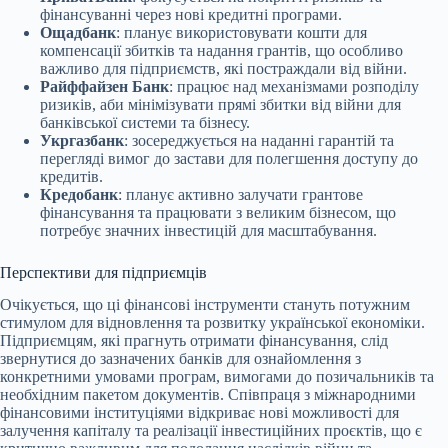
фінансуванні через нові кредитні програми.
Ощадбанк
: планує використовувати кошти для
компенсації збитків та надання грантів, що особливо
важливо для підприємств, які постраждали від війни.
Райффайзен Банк
: працює над механізмами розподілу
ризиків, аби мінімізувати прямі збитки від війни для
банківської системи та бізнесу.
Укргазбанк
: зосереджується на наданні гарантій та
перегляді вимог до застави для полегшення доступу до
кредитів.
Кредобанк
: планує активно залучати грантове
фінансування та працювати з великим бізнесом, що
потребує значних інвестицій для масштабування.
Перспективи для підприємців
Очікується, що ці фінансові інструменти стануть потужним
стимулом для відновлення та розвитку української економіки.
Підприємцям, які прагнуть отримати фінансування, слід
звернутися до зазначених банків для ознайомлення з
конкретними умовами програм, вимогами до позичальників та
необхідним пакетом документів. Співпраця з міжнародними
фінансовими інституціями відкриває нові можливості для
залучення капіталу та реалізації інвестиційних проєктів, що є