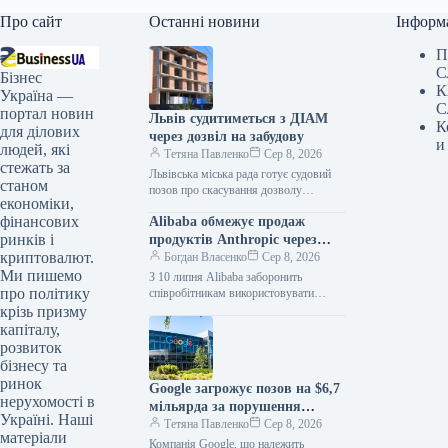
Про сайт
Останні новини
Інформ
П
С
Бізнес
К
Україна —
С
портал новин
Львів судитиметься з ДІАМ
К
для ділових
через дозвіл на забудову
и
людей, які
Тетяна Павленко
Сер 8, 2026
стежать за
Львівська міська рада готує судовий
станом
позов про скасування дозволу
економіки,
Державної інспекції архітектури та
фінансових
Alibaba обмежує продаж
містобудування України (ДІАМ) на
будівництво багатоквартирного
ринків і
продуктів Anthropic через
криптовалют.
загрози безпеці
Богдан Власенко
Сер 8, 2026
Ми пишемо
З 10 липня Alibaba заборонить
про політику
співробітникам використовувати
продукти Anthropic у робочих
крізь призму
середовищах і запропонує перейти на
капіталу,
власну платформу Qoder. Про…
розвиток
бізнесу та
ринок
Google загрожує позов на $6,7
нерухомості в
мільярда за порушення
Україні. Наші
антимонопольного
Тетяна Павленко
Сер 8, 2026
матеріали
законодавства
Компанія Google, що належить