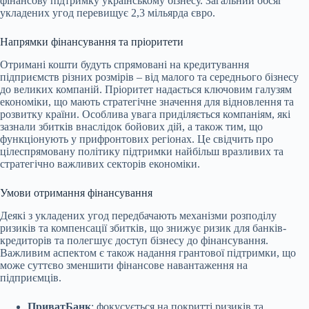
фінансову підтримку українському бізнесу. Загальний обсяг
укладених угод перевищує 2,3 мільярда євро.
Напрямки фінансування та пріоритети
Отримані кошти будуть спрямовані на кредитування
підприємств різних розмірів – від малого та середнього бізнесу
до великих компаній. Пріоритет надається ключовим галузям
економіки, що мають стратегічне значення для відновлення та
розвитку країни. Особлива увага приділяється компаніям, які
зазнали збитків внаслідок бойових дій, а також тим, що
функціонують у прифронтових регіонах. Це свідчить про
цілеспрямовану політику підтримки найбільш вразливих та
стратегічно важливих секторів економіки.
Умови отримання фінансування
Деякі з укладених угод передбачають механізми розподілу
ризиків та компенсації збитків, що знижує ризик для банків-
кредиторів та полегшує доступ бізнесу до фінансування.
Важливим аспектом є також надання грантової підтримки, що
може суттєво зменшити фінансове навантаження на
підприємців.
ПриватБанк
: фокусується на покритті ризиків та