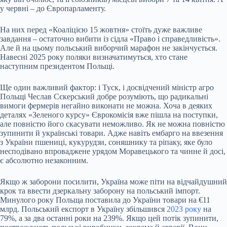
у червні – до Європарламенту.
На них перед
«Коаліцією 15 жовтня»
стоїть дуже важливе
завдання – остаточно вибити із сідла «Право і справедливість».
Але й на цьому польський виборчий марафон не закінчується.
Навесні 2025 року поляки визначатимуться, хто стане
наступним президентом Польщі.
Ще один важливий фактор: і Туск, і досвідчений міністр агро
Польщі Чеслав Сєкерський добре розуміють, що радикальні
вимоги фермерів негайно виконати не можна. Хоча в деяких
деталях «Зеленого курсу» Єврокомісія вже пішла на поступки,
але повністю його скасувати неможливо. Як не можна повністю
зупинити й українські товари. Адже навіть ембарго на ввезення
з України пшениці, кукурудзи, соняшнику та ріпаку, яке було
несподівано впроваджене урядом Моравецького та чинне й досі,
є абсолютно незаконним.
Якщо ж заборони посилити, Україна може піти на відчайдушний
крок та ввести дзеркальну заборону на польський імпорт.
Минулого року Польща поставила до України товари на €11
млрд. Польський експорт в Україну збільшився
2023 року
на
79%, а за два останні роки на 239%. Якщо цей потік зупинити,