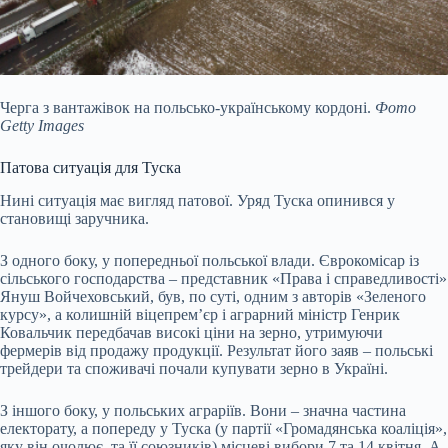
Черга з вантажівок на польсько-українському кордоні.
Фото
Getty Images
Патова ситуація для Туска
Нині ситуація має вигляд патової. Уряд Туска опинився у
становищі заручника.
З одного боку, у
попередньої польської влади
. Єврокомісар із
сільського господарства – представник «Права і справедливості»
Януш Войчеховський, був, по суті, одним з авторів «Зеленого
курсу», а колишній віцепремʼєр і аграрний міністр Генрик
Ковальчик передбачав високі ціни на зерно, утримуючи
фермерів від продажу продукції. Результат його заяв – польські
трейдери та споживачі почали купувати зерно в Україні.
З іншого боку, у польських аграріїв. Вони – значна частина
електорату, а попереду у Туска (у партії «Громадянська коаліція»,
яку він очолює, та її союзників) місцеві вибори 7 та 14 квітня. А