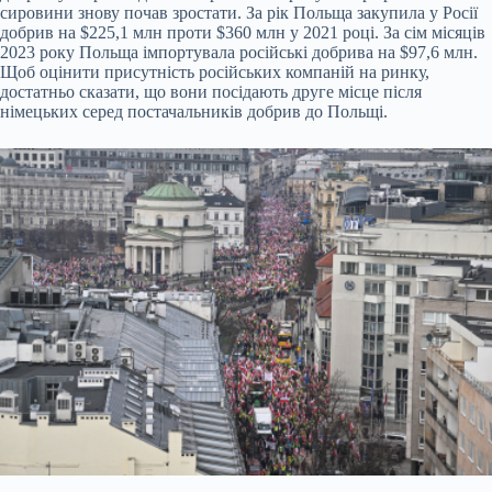
сировини знову почав зростати. За рік Польща закупила у Росії
добрив на $225,1 млн проти $360 млн у 2021 році. За сім місяців
2023 року Польща імпортувала російські добрива на $97,6 млн.
Щоб оцінити присутність російських компаній на ринку,
достатньо сказати, що вони посідають друге місце після
німецьких серед постачальників добрив до Польщі.