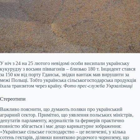
У ніч з 24 на 25 лютого невідомі особи висипали українську
кукурудзу з восьми піввагонів – близько 180 т. Інцидент стався
за 150 км від порту Гданськ, звідки вантаж мав вирушити за
межі Польщі. Тобто українська сільськогосподарська продукція
їхала транзитом через країну.
Фото прес-служба Укрзалізниці
Стереотипи
Важливо пояснити, що думають поляки про український
аграрний сектор. Примітно, що уявлення польських міністрів,
депутатів парламенту, журналістів та фермерів практично
повністю збігається і має дещо карикатурне зображення:
«Українське сільське господарство – це величезні, у кілька
сотень гектарів, ділянки винятково родючого чорнозему, що