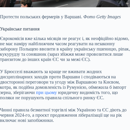
Протести польських фермерів у Варшаві.
Фото Getty Images
Українське питання
Єврокомісія вже кілька місяців не реагує і, як неофіційно відомо,
не має наміру найближчим часом реагувати на незаконну
заборону Польщею ввозити в країну українську пшеницю, ріпак,
кукурудзу та соняшник (зараз збіжжя може провозитися лише
транзитом до інших країн ЄС чи за межі ЄС).
У Брюсселі вважають за краще не вживати жодних
дисциплінарних заходів проти Варшави і сподіваються на
двосторонні переговори та угоду між Варшавою та Києвом,
котра, як подібна домовленість із Румунією, обмежила б імпорт
зерна, зберігаючи
при цьому
юридичну видимість того, що
поляки не порушують правила спільного ринку ЄС.
Чинні правила безмитної торгівлі між Україною та ЄС діють до
червня 2024-го, а проєкт продовження лібералізації ще на рік
включає нові запобіжники.