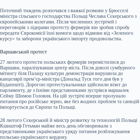
Поточний тиждень розпочався з важкої розмови у Брюсселі
міністра сільського господарства Польщі Чеслава Сєкерського з
європейськими колегами. Після численних зустрічей і
переговорів з лідерами протесту фермерів він зробив спробу
передати Єврокомісії їхні вимоги щодо відмови від «Зеленого
курсу» та заборони українського імпорту продовольства.
Варшавський протест
27 лютого протести польських фермерів перемістилися до
Варшави, паралізувавши центр міста. Після доволі
сумбурного
мітингу
біля Палацу культури демонстрація вирушила до
канцелярії премʼєр-міністра (Дональд Туск того дня був у
Будапешті). Дорогою протестувальники здійснили візит до
парламенту, де з їхніми представниками зустрівся маршалек
Сейму Шимон Головня. На цій зустрічі вперше пролунало
питання про російське зерно, яке без жодних проблем та санкцій
імпортується до Європи та Польщі.
28 лютого Сєкерський й міністр розвитку та технологій Польщі
Кшиштоф Гетьман майже весь день обговорювали з
представниками українського уряду питання розблокування
польсько-українського кордону.