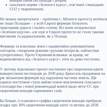
використання пестицидів і добрив;
скасувати норми «Зеленого курсу», повʼязані з викидами
CO2 у тваринництві.
Не можна заперечувати – проблема є. Мітинги протесту котяться
не лише Польщею – у всій Європі фермери блокують
тракторами дороги і палять солому. Всі вони незадоволені
«Зеленим курсом», але ніде в Європі протести не стали такими
масовими та радикальними, як у Польщі.
Фермери та власники землі є надзвичайно різноманітним
сектором, створеним різними групами інтересів, найчастіше
суперечливих. Проте Єврокомісія вважає за краще, не
відмовляючись від «Зеленого курсу», піти на деякі поступки.
У лютому відкликано проєкт постанови про скорочення вдвічі
використання пестицидів до 2030 року, Брюссель продовжив на
рік звільнення фермерів від парування частини земель. Ще
однією поступкою стало майже повне виключення сільського
господарства з нової рекомендації комісії щодо мети ЄС про
скорочення викидів парникових газів.
Ба більше, із планового графіка скорочення викидів прибрали
згадку про 30% скорочення викидів азоту та метану до 2030