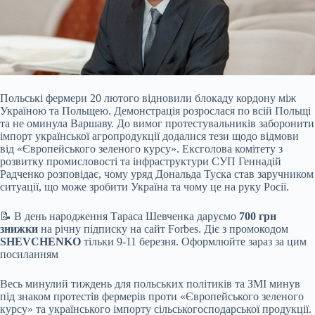
Польські фермери 20 лютого відновили блокаду кордону між
Україною та Польщею. Демонстрація розрослася по всій Польщі
та не оминула Варшаву. До вимог протестувальників заборонити
імпорт української агропродукції додалися тези щодо відмови
від «Європейського зеленого курсу». Ексголова комітету з
розвитку промисловості та інфраструктури СУП Геннадій
Радченко розповідає, чому уряд Дональда Туска став заручником
ситуації, що може зробити Україна та чому це на руку Росії.
📝 В день народження Тараса Шевченка даруємо
700 грн
знижки
на річну підписку на сайт Forbes. Діє з промокодом
SHEVCHENKO
тільки 9-11 березня. Оформлюйте зараз за цим
посиланням
Весь минулий тиждень для польських політиків та ЗМІ минув
під знаком протестів фермерів проти «
Європейського
зеленого
курсу
» та українського імпорту сільськогосподарської продукції.