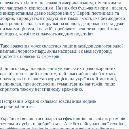
належить західним, переважно американським, німецьким та
голландським корпораціям. На них без будь-яких норм і правил,
з використанням давно заборонених у Європі пестицидів та
добрив, вирощується продукція низької якості, яка без жодного
контролю та аналізів вирушає за кордон, де продається за дуже
низькими цінами, і на якій заробляють величезні гроші лише
олігархи, котрі не сплачують жодних податків».
Таке враження може скластися лише внаслідок довготривалої
кампанії чорного піару, яким насправді і є медіасупровід
протестів польських фермерів.
З іншого боку, повідомлення українських правоохоронних
органів про «сірий експорт», та й власний досвід багатьох
поляків, які стикалися з корупцією на українській митниці,
наприклад, при доставленні гуманітарних вантажів, лише
сприяють такому негативному враженню.
Насправді в Україні склалася зовсім інша модель
агровиробництва.
Українські великі господарства ефективніші внаслідок розмірів
земельних угідь та доброї землі. Але без найсучаснішої техніки,
кваліфікованих фахівців, використання якісних добрив та