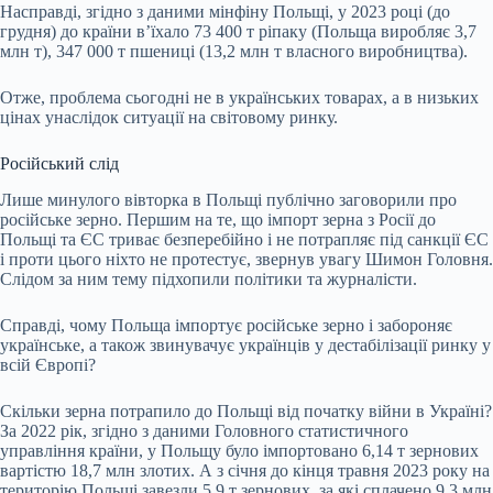
Насправді, згідно з даними мінфіну Польщі, у 2023 році (до
грудня) до країни вʼїхало 73 400 т ріпаку (Польща виробляє 3,7
млн т), 347 000 т пшениці (13,2 млн т власного виробництва).
Отже, проблема сьогодні не в українських товарах, а в низьких
цінах унаслідок ситуації на світовому ринку.
Російський слід
Лише минулого вівторка в Польщі публічно заговорили про
російське зерно. Першим на те, що імпорт зерна з Росії до
Польщі та ЄС триває безперебійно і не потрапляє під санкції ЄС
і проти цього ніхто не протестує, звернув увагу Шимон Головня.
Слідом за ним тему підхопили політики та журналісти.
Справді, чому Польща імпортує російське зерно і забороняє
українське, а також звинувачує українців у дестабілізації ринку у
всій Європі?
Скільки зерна потрапило до Польщі від початку війни в Україні?
За 2022 рік, згідно з даними Головного статистичного
управління країни, у Польщу було імпортовано 6,14 т зернових
вартістю 18,7 млн злотих. А з січня до кінця травня 2023 року на
територію Польщі завезли 5,9 т зернових, за які сплачено 9,3 млн