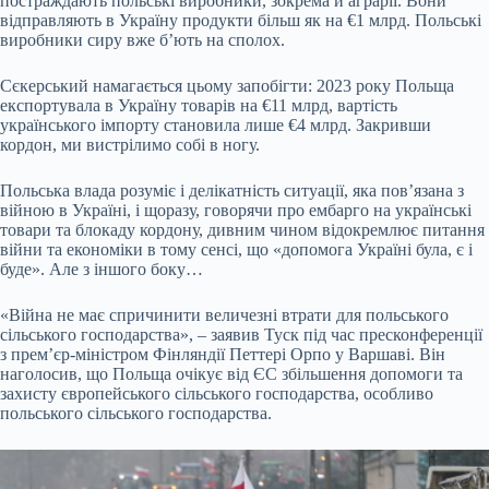
постраждають польські виробники, зокрема й аграрії. Вони
відправляють в Україну продукти більш як на €1 млрд. Польські
виробники сиру вже бʼють на сполох.
Сєкерський намагається цьому запобігти: 2023 року Польща
експортувала в Україну товарів на €11 млрд, вартість
українського імпорту становила лише €4 млрд. Закривши
кордон, ми вистрілимо собі в ногу.
Польська влада розуміє і делікатність ситуації, яка повʼязана з
війною в Україні, і щоразу, говорячи про ембарго на українські
товари та блокаду кордону, дивним чином відокремлює питання
війни та економіки в тому сенсі, що «допомога Україні була, є і
буде». Але з іншого боку…
«Війна не має спричинити величезні втрати для польського
сільського господарства», – заявив Туск під час пресконференції
з премʼєр-міністром Фінляндії Петтері Орпо у Варшаві. Він
наголосив, що Польща очікує від ЄС збільшення допомоги та
захисту європейського сільського господарства, особливо
польського сільського господарства.