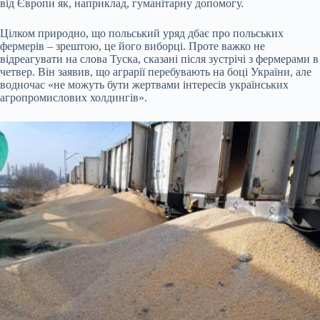
від Європи як, наприклад, гуманітарну допомогу.
Цілком природно, що польський уряд дбає про польських
фермерів – зрештою, це його виборці. Проте важко не
відреагувати на слова Туска, сказані після зустрічі з фермерами в
четвер. Він заявив, що аграрії перебувають на боці України, але
водночас «не можуть бути жертвами інтересів українських
агропромислових холдингів».