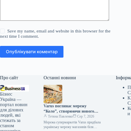
Save my name, email and website in this browser for the
next time I comment.
Опублікувати коментар
Про сайт
Останні новини
Інформ
П
С
Бізнес
К
Україна —
С
портал новин
Varus поглинає мережу
К
для ділових
“Коло”, створюючи нового
и
людей, які
лідера на ринку
Тетяна Павленко
Сер 7, 2026
стежать за
Мережа супермаркетів Varus придбала
станом
українську мережу магазинів біля
економіки,