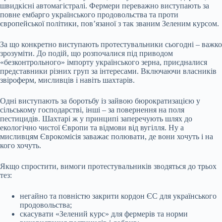
швидкісні автомагістралі. Фермери переважно виступають за
повне ембарго українського продовольства та проти
європейської політики, повʼязаної з так званим Зеленим курсом.
За що конкретно виступають протестувальники сьогодні – важко
зрозуміти. До подій, що розпочалися під приводом
«безконтрольного» імпорту українського зерна, приєдналися
представники різних груп за інтересами. Включаючи власників
звіроферм, мисливців і навіть шахтарів.
Одні виступають за боротьбу із зайвою бюрократизацією у
сільському господарстві, інші – за повернення на поля
пестицидів. Шахтарі ж у принципі заперечують шлях до
екологічно чистої Європи та відмови від вугілля. Ну а
мисливцям Єврокомісія заважає полювати, де вони хочуть і на
кого хочуть.
Якщо спростити, вимоги протестувальників зводяться до трьох
тез:
негайно та повністю закрити кордон ЄС для українського
продовольства;
скасувати «Зелений курс» для фермерів та норми