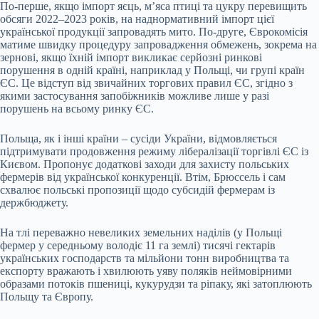
По-перше, якщо імпорт яєць, мʼяса птиці та цукру перевищить
обсяги 2022–2023 років, на наднормативний імпорт цієї
української продукції запровадять мито. По-друге, Єврокомісія
матиме швидку процедуру запровадження обмежень, зокрема на
зернові, якщо їхній імпорт викликає серйозні ринкові
порушення в одній країні, наприклад у Польщі, чи групі країн
ЄС. Це відступ від звичайних торгових правил ЄС, згідно з
якими застосування запобіжників можливе лише у разі
порушень на всьому ринку ЄС.
Польща, як і інші країни – сусіди України, відмовляється
підтримувати продовження режиму лібералізації торгівлі ЄС із
Києвом. Пропонує додаткові заходи для захисту польських
фермерів від української конкуренції. Втім, Брюссель і сам
схвалює польські пропозиції щодо субсидій фермерам із
держбюджету.
На тлі переважно невеликих земельних наділів (у Польщі
фермер у середньому володіє 11 га землі) тисячі гектарів
українських господарств та мільйони тонн виробництва та
експорту вражають і хвилюють уяву поляків неймовірними
образами потоків пшениці, кукурудзи та ріпаку, які затоплюють
Польщу та Європу.