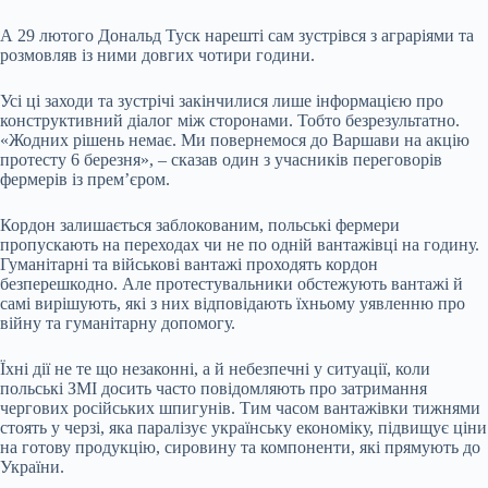
А 29 лютого Дональд Туск нарешті сам зустрівся з аграріями та
розмовляв із ними довгих чотири години.
Усі ці заходи та зустрічі закінчилися лише інформацією про
конструктивний діалог між сторонами. Тобто безрезультатно.
«Жодних рішень немає. Ми повернемося до Варшави на акцію
протесту 6 березня», – сказав один з учасників переговорів
фермерів із премʼєром.
Кордон залишається заблокованим, польські фермери
пропускають на переходах чи не по одній вантажівці на годину.
Гуманітарні та військові вантажі проходять кордон
безперешкодно. Але протестувальники обстежують вантажі й
самі вирішують, які з них відповідають їхньому уявленню про
війну та гуманітарну допомогу.
Їхні дії не те що незаконні, а й небезпечні у ситуації, коли
польські ЗМІ досить часто повідомляють про затримання
чергових російських шпигунів. Тим часом вантажівки тижнями
стоять у черзі, яка паралізує українську економіку, підвищує ціни
на готову продукцію, сировину та компоненти, які прямують до
України.