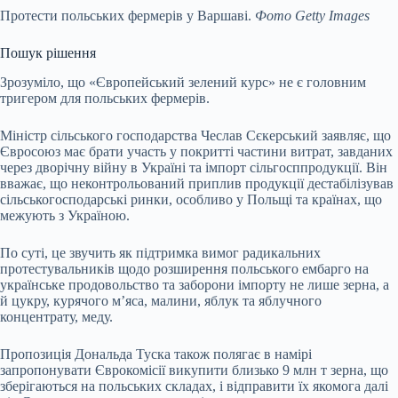
Протести польських фермерів у Варшаві.
Фото Getty Images
Пошук рішення
Зрозуміло, що «Європейський зелений курс» не є головним
тригером для польських фермерів.
Міністр сільського господарства Чеслав Сєкерський заявляє, що
Євросоюз має брати участь у покритті частини витрат, завданих
через дворічну війну в Україні та імпорт сільгосппродукції. Він
вважає, що неконтрольований приплив продукції дестабілізував
сільськогосподарські ринки, особливо у Польщі та країнах, що
межують з Україною.
По суті, це звучить як підтримка вимог радикальних
протестувальників щодо розширення польського ембарго на
українське продовольство та заборони імпорту не лише зерна, а
й цукру, курячого мʼяса, малини, яблук та яблучного
концентрату, меду.
Пропозиція Дональда Туска також полягає в намірі
запропонувати Єврокомісії викупити близько 9 млн т зерна, що
зберігаються на польських складах, і відправити їх якомога далі