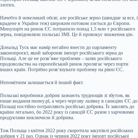
злотих.
Начебто й невеликий обсяг, але російське зерно (швидше за все, і
крадене в України теж) широким потоком ллється до Європи.
Минулоріч на ринок ЄС потрапило понад 1,5 млн т російського
зерна, повідомляли польські ЗМІ. Це й провокує зниження цін.
Дональд Туск має намір негайно внести до парламенту
законопроєкт, який забороняє імпорт російського зерна до
Польщі. Але це не розвʼяже проблеми – шлях російського
продовольства на європейський ринок пролягає через порти
інших країн. Потрібно розвʼязувати проблему на рівні ЄС.
Непомітним залишається й інший факт.
Польські виробники добрив зазнають труднощів зі збутом, як
пише видання money.pl, а через чергову лазівку в санкціях ЄС до
Польщі постійно потрапляють російські добрива. Їх завозять до
країни легально, бо 2022 року із санкцій ЄС разом з харчовими
продуктами виключили й добрива.
Тож Польща з квітня 2022 року скоротила закупівлі російських
добрив у 21 раз. Однак із червня 2022 року імпорт російської