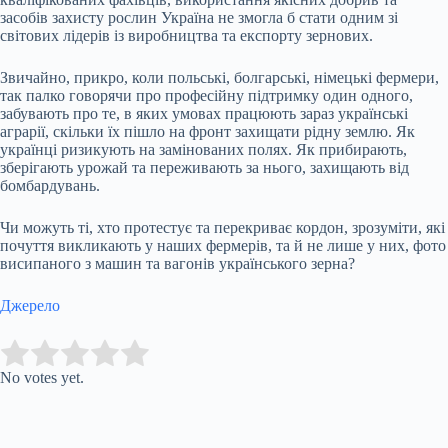
засобів захисту рослин Україна не змогла б стати одним зі
світових лідерів із виробництва та експорту зернових.
Звичайно, прикро, коли польські, болгарські, німецькі фермери,
так палко говорячи про професійну підтримку один одного,
забувають про те, в яких умовах працюють зараз українські
аграрії, скільки їх пішло на фронт захищати рідну землю. Як
українці ризикують на замінованих полях. Як прибирають,
зберігають урожай та переживають за нього, захищають від
бомбардувань.
Чи можуть ті, хто протестує та перекриває кордон, зрозуміти, які
почуття викликають у наших фермерів, та й не лише у них, фото
висипаного з машин та вагонів українського зерна?
Джерело
Submit Rating
Rate this item:
No votes yet.