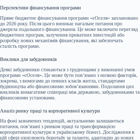
Перспективи фінансування програми
Пряме бюджетне фінансування програми «єОселя» заплановано
до 2026 року. Після цього виникає нагальне питання про
джерела подальшого фінансування. Це може включати перегляд
бюджетних програм, залучення приватних інвестицій або
розробку нових механізмів фінансування, які забезпечать
сталість програми.
Виклики для забудовників
Деякі забудовники стикаються з труднощами у виконанні умов
програми «єОселя». Це може бути пов’язано з низкою факторів,
зокрема, з вимогами до певних класів житла, стандартами
будівництва або фінансовими зобов’язаннями. Подолання цих
викликів вимагатиме співпраці між державою, забудовниками та
фінансовими установами.
Аналіз ринку праці та корпоративної культури
На фоні зазначених тенденцій, актуальними залишаються
питання, пов’язані з ринком праці та трансформацією
корпоративної культури в українському бізнесі. Дослідження в
цій сфері охоплюють боротьбу за таланти, адаптацію до нових