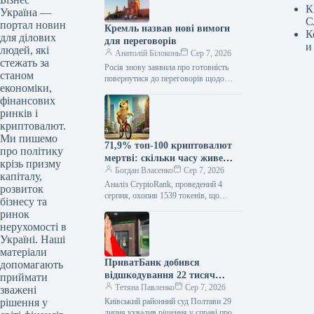
К
Україна —
С
портал новин
Кремль назвав нові вимоги
К
для ділових
для переговорів
и
людей, які
Анатолій Білоконь
Сер 7, 2026
стежать за
Росія знову заявила про готовність
станом
повернутися до переговорів щодо
економіки,
припинення війни проти України,
фінансових
проте висунула умови. Москва
наголошує, що для…
ринків і
криптовалют.
Ми пишемо
71,9% топ-100 криптовалют
про політику
мертві: скільки часу живе
крізь призму
монета?
Богдан Власенко
Сер 7, 2026
капіталу,
Аналіз CryptoRank, проведений 4
розвиток
серпня, охопив 1539 токенів, що
бізнесу та
потрапили до Топ-100 криптовалют.
ринок
Виявилося, що 71,9% з них вже не…
нерухомості в
Україні. Наші
матеріали
ПриватБанк добився
допомагають
відшкодування 22 тисяч
приймати
гривень за простроченим
Тетяна Павленко
Сер 7, 2026
зважені
кредитом
Київський районний суд Полтави 29
рішення у
липня ухвалив рішення у справі про