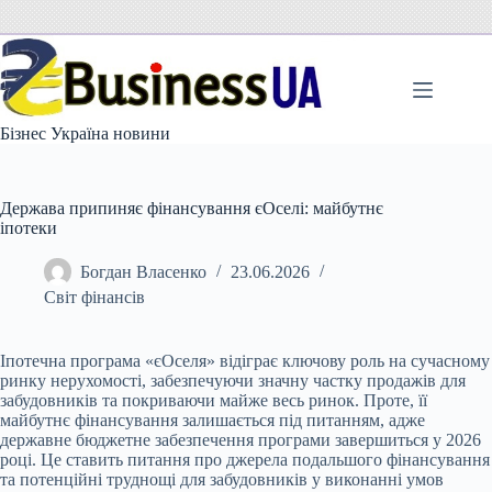
Перейти
до
вмісту
Бізнес Україна новини
Держава припиняє фінансування єОселі: майбутнє
іпотеки
Богдан Власенко
23.06.2026
Світ фінансів
Іпотечна програма «єОселя» відіграє ключову роль на сучасному
ринку нерухомості, забезпечуючи значну частку продажів для
забудовників та покриваючи майже весь
ринок. Проте, її
майбутнє фінансування залишається під питанням, адже
державне бюджетне забезпечення програми завершиться у 2026
році. Це ставить питання про джерела подальшого фінансування
та потенційні труднощі для забудовників у виконанні умов