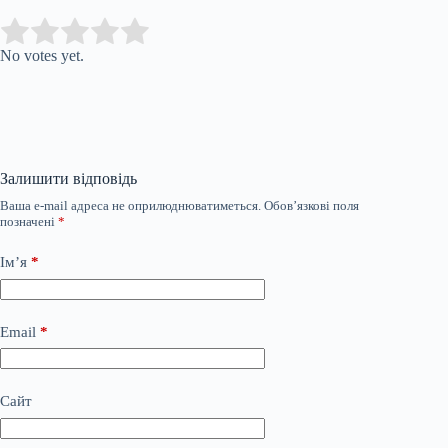
Submit Rating
Rate this item:
No votes yet.
Залишити відповідь
Ваша e-mail адреса не оприлюднюватиметься.
Обов’язкові поля
позначені
*
Ім’я
*
Email
*
Сайт