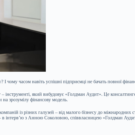
у? І чому часом навіть успішні підприємці не бачать повної фінан
ку – інструменті, який вибудовує «Голдман Аудит». Це консалтин
и на зрозумілу фінансову модель.
мпаній із різних галузей – від малого бізнесу до міжнародних с
– в інтерв’ю з Анною Соколовою, співвласницею «Голдман Ауди