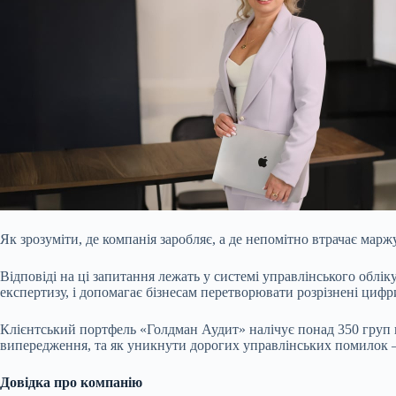
Як зрозуміти, де компанія заробляє, а де непомітно втрачає марж
Відповіді
на ці запитання лежать у системі управлінського облі
експертизу, і допомагає бізнесам перетворювати розрізнені цифр
Клієнтський портфель «Голдман Аудит» налічує понад 350 груп ко
випередження, та як уникнути дорогих управлінських помилок 
Довідка про компанію