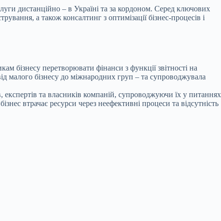
слуги дистанційно – в Україні та за кордоном. Серед ключових
трування, а також консалтинг з оптимізації бізнес-процесів і
кам бізнесу перетворювати фінанси з функції звітності на
від малого бізнесу до міжнародних груп – та супроводжувала
в, експертів та власників компаній, супроводжуючи їх у питаннях
бізнес втрачає ресурси через неефективні процеси та відсутність