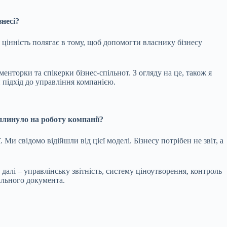
знесі?
 цінність полягає в тому, щоб допомогти власнику бізнесу
нторки та спікерки бізнес-спільнот. З огляду на це, також я
 підхід до управління компанією.
вплинуло на роботу компанії?
и свідомо відійшли від цієї моделі. Бізнесу потрібен не звіт, а
алі – управлінську звітність, систему ціноутворення, контроль
ального документа.