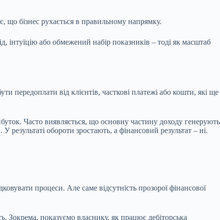
ає, що бізнес рухається в правильному напрямку.
д, інтуїцію або обмежений набір показників – тоді як масштаб
ти передоплати від клієнтів, часткові платежі або кошти, які ще
буток. Часто виявляється, що основну частину доходу генерують
 результаті обороти зростають, а фінансовий результат – ні.
ковувати процеси. Але саме відсутність прозорої фінансової
ть. Зокрема, показуємо власнику, як працює дебіторська