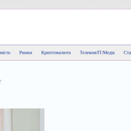
мість
Ринки
Криптовалюта
Телеком/IT/Медіа
Ста
т