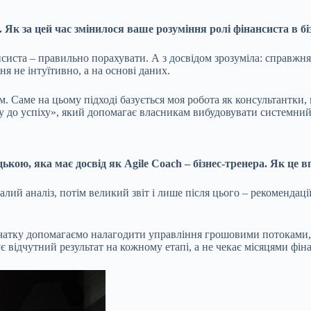
. Як за цей час змінилося ваше розуміння ролі фінансиста в бі
нсиста – правильно порахувати. А з досвідом зрозуміла: справжня
я не інтуїтивно, а на основі даних.
Саме на цьому підході базується моя робота як консультантки, ме
су до успіху», який допомагає власникам вибудовувати системний
цькою, яка має досвід як
Agile Coach
– бізнес-тренера. Як це 
 аналіз, потім великий звіт і лише після цього – рекомендації. М
чатку допомагаємо налагодити управління грошовими потоками, д
 відчутний результат на кожному етапі, а не чекає місяцями фін