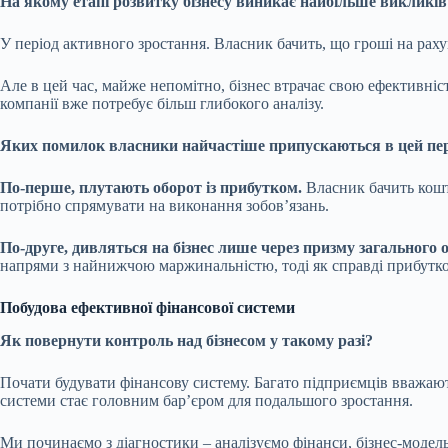
На якому етапі розвитку бізнесу виникає найбільше викликів
У період активного зростання. Власник бачить, що гроші на раху
Але в цей час, майже непомітно, бізнес втрачає свою ефективні
компанії вже потребує більш глибокого аналізу.
Яких помилок власники найчастіше припускаються в цей пер
По-перше, плутають оборот із прибутком.
Власник бачить кошти
потрібно спрямувати на виконання зобов’язань.
По-друге, дивляться на бізнес лише через призму загального о
напрями з найнижчою маржинальністю, тоді як справді прибуткові
Побудова ефективної фінансової системи
Як повернути контроль над бізнесом у такому разі?
Почати будувати фінансову систему. Багато підприємців вважають
системи стає головним бар’єром для подальшого зростання.
Ми починаємо з діагностики – аналізуємо фінанси, бізнес-модель,