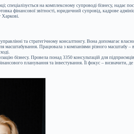
ці; спеціалізується на комплексному супроводі бізнесу, надає по
отовка фінансової звітності, юридичний супровід, кадрове адмініс
 Харкові.
управлінні та стратегічному консалтингу. Вона допомагає власни
 для масштабування. Працювала з компаніями різного масштабу – 
ході.
изацію бізнесу. Провела понад 3350 консультацій для підприємці
нансового планування та інвестування. Її фокус – визначити, де 