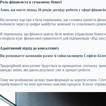
Роль фінансиста в сучасному бізнесі
Анно, ви маєте понад 20 років досвіду роботи у сфері фінансів
На початку кар’єри я була переконана, що головна цінність фіна
побачити через ці цифри майбутнє компанії та ухвалювати рішенн
Я переконана, що фінанси мають бути мовою управління бізнесом. 
створила курс фінансової грамотності для підприємців «Від хао
Адаптивний підхід до консалтингу
Ви розвиваєте компанію разом зі співвласницею Софією Біле
Традиційний консалтинг будується за принципом: спочатку тривалий
швидкі зміни, які дають результат уже в процесі роботи.
Тому ми розбиваємо великі трансформації на короткі етапи. Спо
прибутковості чи інші критично важливі процеси. Клієнт отримує