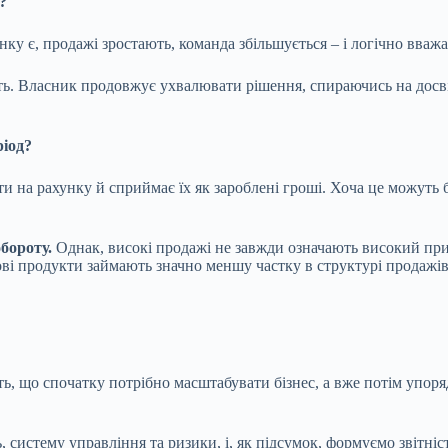
?
нку є, продажі зростають, команда збільшується – і логічно вваж
сть. Власник продовжує ухвалювати рішення, спираючись на досві
іод?
 на рахунку й сприймає їх як зароблені гроші. Хоча це можуть бу
бороту.
Однак, високі продажі не завжди означають високий при
 продукти займають значно меншу частку в структурі продажів. У
, що спочатку потрібно масштабувати бізнес, а вже потім упоряд
 систему управління та ризики, і, як підсумок, формуємо звітніс