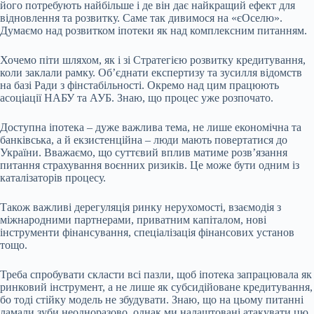
його потребують найбільше і де він дає найкращий ефект для
відновлення та розвитку. Саме так дивимося на «єОселю».
Думаємо над розвитком іпотеки як над комплексним питанням.
Хочемо піти шляхом, як і зі Стратегією розвитку кредитування,
коли заклали рамку. Обʼєднати експертизу та зусилля відомств
на базі
Ради з фінстабільності
. Окремо над цим працюють
асоціації
НАБУ та АУБ
. Знаю, що процес уже розпочато.
Доступна іпотека – дуже важлива тема, не лише економічна та
банківська, а й екзистенційна – люди мають повертатися до
України. Вважаємо, що суттєвий вплив матиме розвʼязання
питання страхування воєнних ризиків. Це може бути одним із
каталізаторів процесу.
Також важливі дерегуляція ринку нерухомості, взаємодія з
міжнародними партнерами, приватним капіталом, нові
інструменти фінансування, спеціалізація фінансових установ
тощо.
Треба спробувати скласти всі пазли, щоб іпотека запрацювала як
ринковий інструмент, а не лише як субсидійоване кредитування,
бо тоді стійку модель не збудувати. Знаю, що на цьому питанні
ламали зуби неодноразово, однак ми налаштовані атакувати цю