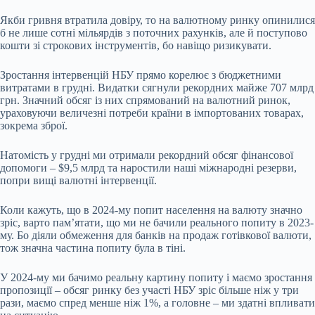
Якби гривня втратила довіру, то на валютному ринку опинилися
б не лише сотні мільярдів з поточних рахунків, але й поступово
кошти зі строкових інструментів, бо навіщо ризикувати.
Зростання інтервенцій НБУ прямо корелює з бюджетними
витратами в грудні. Видатки сягнули рекордних майже 707 млрд
грн. Значний обсяг із них спрямований на валютний ринок,
ураховуючи величезні потреби країни в імпортованих товарах,
зокрема зброї.
Натомість у грудні ми отримали рекордний обсяг фінансової
допомоги – $9,5 млрд та наростили наші міжнародні резерви,
попри вищі валютні інтервенції.
Коли кажуть, що в 2024-му попит населення на валюту значно
зріс, варто пам’ятати, що ми не бачили реального попиту в 2023-
му. Бо діяли обмеження для банків на продаж готівкової валюти,
тож значна частина попиту була в тіні.
У 2024-му ми бачимо реальну картину попиту і маємо зростання
пропозиції – обсяг ринку без участі НБУ зріс більше ніж у три
рази, маємо спред менше ніж 1%, а головне – ми здатні впливати