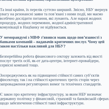
Та інші країни, їх перелік суттєво ширший. Звісно, НБУ звернув
увагу на резонансні заяви та повʼязані з ними події, ми маємо
всебічно дослідити питання, які лунають. Але наразі жодних
процедур, жодних перемовин, жодної адміністративної
комунікації в Нацбанку не відбувається.
У меморандумі з МВФ з’явився маяк щодо
пов’язаності з
банками компаній – надавачів критичних послуг
. Чому цей
закон настільки важливий для НБУ?
Безперебійна робота фінансового сектору залежить від якості
послуг третіх осіб, як-от дата-центри, інтернет-провайдери,
сервісні компанії тощо.
Зосереджуємось як на підвищенні стійкості самих суб’єктів
фінсектору, так і на стійкості критичних третіх сторін через
запровадження регуляторних вимог та технічних стандартів.
Є закон про критичну інфраструктуру, за яким НБУ визначає
державну політику у фінансовій, страховій та банківській сферах
щодо забезпечення стійкості такої інфраструктури.