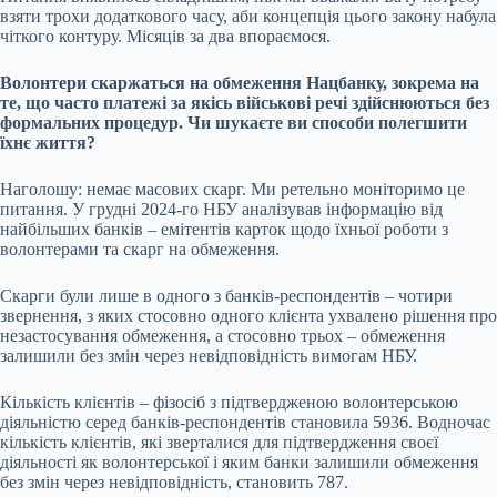
взяти трохи додаткового часу, аби концепція цього закону набула
чіткого контуру. Місяців за два впораємося.
Волонтери скаржаться на обмеження Нацбанку, зокрема на
те, що часто платежі за якісь військові речі здійснюються без
формальних процедур. Чи шукаєте ви способи полегшити
їхнє життя?
Наголошу: немає масових скарг. Ми ретельно моніторимо це
питання. У грудні 2024-го НБУ аналізував інформацію від
найбільших банків – емітентів карток щодо їхньої роботи з
волонтерами та скарг на обмеження.
Скарги були лише в одного з банків-респондентів – чотири
звернення, з яких стосовно одного клієнта ухвалено рішення про
незастосування обмеження, а стосовно трьох – обмеження
залишили без змін через невідповідність вимогам НБУ.
Кількість клієнтів – фізосіб з підтвердженою волонтерською
діяльністю серед банків-респондентів становила 5936. Водночас
кількість клієнтів, які зверталися для підтвердження своєї
діяльності як волонтерської і яким банки залишили обмеження
без змін через невідповідність, становить 787.