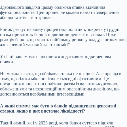
Здебільшого завдяки цьому облікова ставка відновила
функціональність. Цей процес не можна назвати завершеним
або достатнім – він триває.
Ринок реагує на зміну процентної політики, зокрема
у грудні
низка приватних банків підвищили депозитні ставки. Поки
реакція банків, що мають найбільшу ринкову владу, є незначною,
але є певний часовий лаг трансмісії.
У січні наш імпульс посилився додатковим підвищенням
ставки.
Не можна казати, що облікова ставка не працює. Але правда в
тому, що тільки мікс політик є сьогодні ефективним. Це
поєднання процентної політики разом із валютно-курсовою,
обмеженнями та неконвенційним операційним дизайном, що
доповнюються вербальними інтервенціями.
А який стимул має бути в банків підвищувати депозитні
ставки, якщо в них вистачає ліквідності?
Такий самий, як і у 2023 році, коли банки суттєво підняли