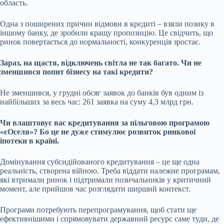
область.
Одна з поширених причин відмови в кредиті – взяли позику в
іншому банку, де зробили кращу пропозицію. Це свідчить, що
ринок повертається до нормальності, конкуренція зростає.
Зараз, на щастя, відключень світла не так багато. Чи не
зменшився попит бізнесу на такі кредити?
Не зменшився, у грудні обсяг заявок до банків був одним із
найбільших за весь час: 261 заявка на суму 4,3 млрд грн.
Чи влаштовує вас кредитування за
пільговою програмою
«єОселя»
? Бо це не дуже стимулює розвиток ринкової
іпотеки в країні.
Домінування субсидійованого кредитування – це ще одна
реальність, створена війною. Треба віддати належне
програмам
,
які втримали ринок і підтримали позичальників у критичний
момент, але прийшов час розглядати ширший контекст.
Програми потребують перепрограмування, щоб стати ще
ефективнішими і спрямовувати державний ресурс саме туди, де