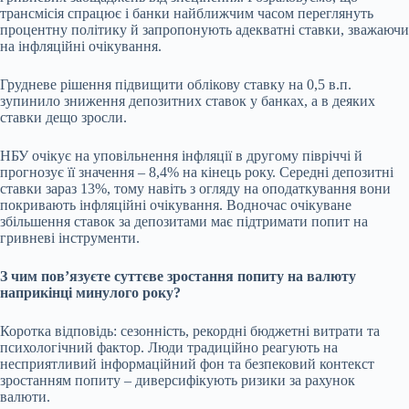
трансмісія спрацює і банки найближчим часом переглянуть
процентну політику й запропонують адекватні ставки, зважаючи
на інфляційні очікування.
Грудневе рішення підвищити облікову ставку на 0,5 в.п.
зупинило зниження депозитних ставок у банках, а в деяких
ставки дещо зросли.
НБУ очікує на уповільнення інфляції в другому півріччі й
прогнозує її значення – 8,4% на кінець року. Середні депозитні
ставки зараз 13%, тому навіть з огляду на оподаткування вони
покривають інфляційні очікування. Водночас очікуване
збільшення ставок за депозитами має підтримати попит на
гривневі інструменти.
З чим повʼязуєте суттєве зростання попиту на валюту
наприкінці минулого року?
Коротка відповідь: сезонність, рекордні бюджетні витрати та
психологічний фактор. Люди традиційно реагують на
несприятливий інформаційний фон та безпековий контекст
зростанням попиту – диверсифікують ризики за рахунок
валюти.