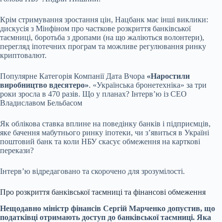
Крім стримування зростання цін, Нацбанк має інші виклики:
дискусія з Мінфіном про часткове розкриття банківської
таємниці, боротьба з дропами (на що жаліються волонтери),
перегляд іпотечних програм та можливе регулювання ринку
криптовалют.
Популярне
Категорія Компанії Дата Вчора
«Наростили
виробництво вдесятеро»
. «Українська бронетехніка» за три
роки зросла в 470 разів. Що у планах? Інтерв’ю із СЕО
Владиславом Бельбасом
Як облікова ставка вплине на поведінку банків і підприємців,
яке бачення мабутнього ринку іпотеки, чи зʼявиться в Україні
поштовий банк та коли НБУ скасує обмеження на карткові
перекази?
Інтервʼю відредаговано та скорочено для зрозумілості.
Про розкриття банківської таємниці та фінансові обмеження
Нещодавно міністр фінансів Сергій Марченко допустив, що
податківці отримають
доступ до банківської таємниці
. Яка