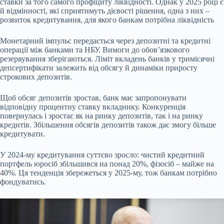
ставки за того самого профіциту ліквідності. Однак у 2025 році є
й відмінності, які сприятимуть дієвості рішення, одна з них –
розвиток кредитування, для якого банкам потрібна ліквідність
Монетарний імпульс передається через депозитні та кредитні
операції між банками та НБУ. Вимоги до обов’язкового
резервування зберігаються. Ліміт вкладень банків у тримісячні
депсертифікати залежить від обсягу й динаміки приросту
строкових депозитів
.
Щоб обсяг депозитів зростав, банк має запропонувати
відповідну процентну ставку вкладнику. Конкуренція
повернулась і зростає як на ринку депозитів, так і на ринку
кредитів. Збільшення обсягів депозитів також дає змогу більше
кредитувати.
У 2024-му кредитування суттєво зросло: чистий кредитний
портфель юросіб збільшився на понад 20%, фізосіб – майже на
40%. Ця тенденція збережеться у 2025-му, тож банкам потрібно
фондуватись.