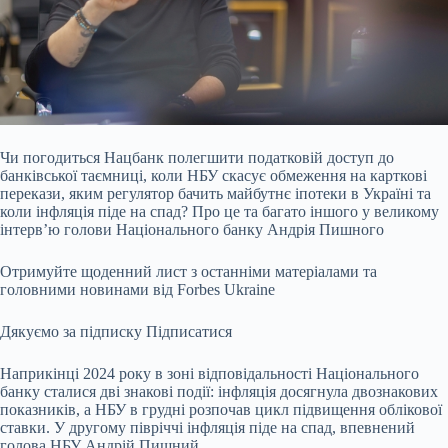
Чи погодиться Нацбанк полегшити податковій доступ до
банківської таємниці, коли НБУ скасує обмеження на карткові
перекази, яким регулятор бачить майбутнє іпотеки в Україні та
коли інфляція піде на спад? Про це та багато іншого у великому
інтерв’ю голови Національного банку Андрія Пишного
Отримуйте щоденний лист з останніми матеріалами та
головними новинами від Forbes Ukraine
Дякуємо за підписку
Підписатися
Наприкінці 2024 року в зоні відповідальності Національного
банку сталися дві знакові події: інфляція досягнула двознакових
показників, а НБУ в грудні розпочав цикл підвищення облікової
ставки. У другому півріччі інфляція піде на спад, впевнений
голова НБУ Андрій Пишний.