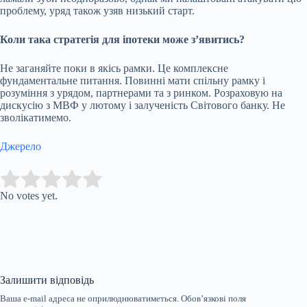
проблему, уряд також узяв низький старт.
Коли така стратегія для іпотеки може з’явитись?
Не заганяйте поки в якісь рамки. Це комплексне
фундаментальне питання. Повинні мати спільну рамку і
розуміння з урядом, партнерами та з ринком. Розраховую на
дискусію з МВФ у лютому і залученість Світового банку. Не
зволікатимемо.
Джерело
Submit Rating
Rate this item:
No votes yet.
Залишити відповідь
Ваша e-mail адреса не оприлюднюватиметься.
Обов’язкові поля