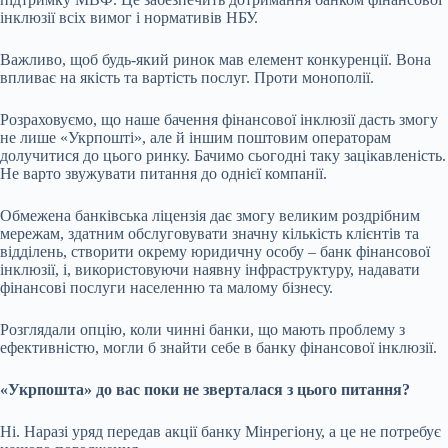
інклюзії всіх вимог і нормативів НБУ.
Важливо, щоб будь-який ринок мав елемент конкуренції. Вона
впливає на якість та вартість послуг. Проти монополії.
Розраховуємо, що наше бачення фінансової інклюзії дасть змогу
не лише «Укрпошті», але й іншим поштовим операторам
долучитися до цього ринку. Бачимо сьогодні таку зацікавленість.
Не варто звужувати питання до однієї компанії.
Обмежена банківська ліцензія дає змогу великим роздрібним
мережам, здатним обслуговувати значну кількість клієнтів та
відділень, створити окрему юридичну особу – банк фінансової
інклюзії, і, використовуючи наявну інфраструктуру, надавати
фінансові послуги населенню та малому бізнесу.
Розглядали опцію, коли чинні банки, що мають проблему з
ефективністю, могли б знайти себе в банку фінансової інклюзії.
«Укрпошта» до вас поки не зверталася з цього питання?
Ні. Наразі уряд передав акції банку Мінрегіону, а це не потребує