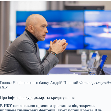
Голова Національного банку Андрій Пишний
Фото пресслужба
НБУ
Про інфляцію, курс долара та кредитування
В НБУ пояснювали
причини зростання цін
, зокрема,
впливом тимчасових факторів, як-от погані врожаї. Але