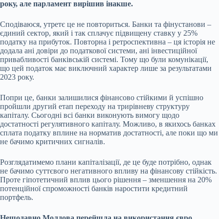
року, але парламент вирішив інакше.
Сподіваюся, утретє це не повториться. Банки та фінустанови –
єдиний сектор, який і так сплачує підвищену ставку у 25%
податку на прибуток. Повторна і ретроспективна – ця історія не
додала ані довіри до податкової системи, ані інвестиційної
привабливості банківській системі. Тому що були комунікації,
що цей податок має виключний характер лише за результатами
2023 року.
Попри це, банки залишилися фінансово стійкими й успішно
пройшли другий етап переходу на трирівневу структуру
капіталу. Сьогодні всі банки виконують вимогу щодо
достатності регулятивного капіталу. Можливо, в якихось банках
сплата податку вплине на норматив достатності, але поки що ми
не бачимо критичних сигналів.
Розглядатимемо плани капіталізації, де це буде потрібно, однак
не бачимо суттєвого негативного впливу на фінансову стійкість.
Проте гіпотетичний вплив цього рішення – зменшення на 20%
потенційної спроможності банків наростити кредитний
портфель.
Нещодавно Молдова перейшла на використання євро