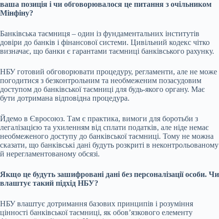
ваша позиція і чи обговорювалося це питання з очільником
Мінфіну?
Банківська таємниця – один із фундаментальних інститутів
довіри до банків і фінансової системи. Цивільний кодекс чітко
визначає, що банки є гарантами таємниці банківського рахунку.
НБУ готовий обговорювати процедуру, регламенти, але не може
погодитися з безконтрольним та необмеженим позасудовим
доступом до банківської таємниці для будь-якого органу. Має
бути дотримана відповідна процедура.
Йдемо в Євросоюз. Там є практика, вимоги для боротьби з
легалізацією та ухиленням від сплати податків, але ніде немає
необмеженого доступу до банківської таємниці. Тому не можна
сказати, що банківські дані будуть розкриті в неконтрольованому
й нерегламентованому обсязі.
Якщо це будуть зашифровані дані без персоналізації особи. Чи
влаштує такий підхід НБУ?
НБУ влаштує дотримання базових принципів і розуміння
цінності банківської таємниці, як обовʼязкового елементу