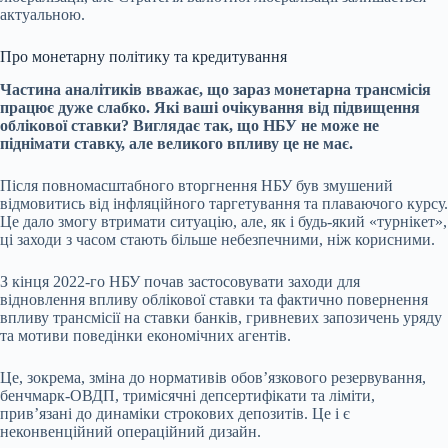
актуальною.
Про монетарну політику та кредитування
Частина аналітиків вважає, що зараз
монетарна трансмісія
працює дуже слабко. Які ваші очікування від підвищення
облікової ставки? Виглядає так, що НБУ не може не
піднімати ставку, але великого впливу це не має.
Після повномасштабного вторгнення НБУ був змушений
відмовитись від
інфляційного таргетування
та плаваючого курсу.
Це дало змогу втримати ситуацію, але, як і будь-який «турнікет»,
ці заходи з часом стають більше небезпечними, ніж корисними.
З кінця 2022-го НБУ почав застосовувати заходи для
відновлення впливу облікової ставки та фактично повернення
впливу трансмісії на ставки банків, гривневих запозичень уряду
та мотиви поведінки економічних агентів.
Це, зокрема, зміна до нормативів обов’язкового резервування,
бенчмарк-ОВДП
, тримісячні депсертифікати та ліміти,
привʼязані до динаміки строкових депозитів. Це і є
неконвенційний операційний дизайн.