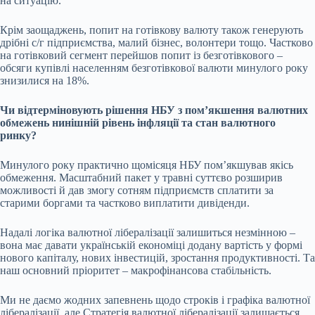
на ситуацію.
Крім заощаджень, попит на готівкову валюту також генерують
дрібні с/г підприємства, малий бізнес, волонтери тощо. Частково
на готівковий сегмент перейшов попит із безготівкового –
обсяги купівлі населенням безготівкової валюти минулого року
знизилися на 18%.
Чи відтерміновують рішення НБУ з пом’якшення валютних
обмежень нинішній рівень інфляції та стан валютного
ринку?
Минулого року практично щомісяця НБУ пом’якшував якісь
обмеження. Масштабний пакет у травні суттєво розширив
можливості й дав змогу сотням підприємств сплатити за
старими боргами та частково виплатити дивіденди.
Надалі логіка валютної лібералізації залишиться незмінною –
вона має давати українській економіці додану вартість у формі
нового капіталу, нових інвестицій, зростання продуктивності. Та
наш основний пріоритет – макрофінансова стабільність.
Ми не даємо жодних запевнень щодо строків і графіка валютної
лібералізації, але Стратегія валютної лібералізації залишається