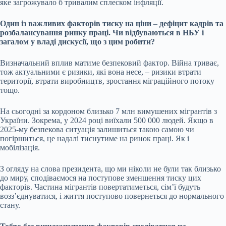
яке загрожувало б тривалим сплеском інфляції.
Один із важливих факторів тиску на ціни
–
дефіцит кадрів та
розбалансування ринку праці
. Чи відбуваються в НБУ і
загалом у владі дискусії, що з цим робити?
Визначальний вплив матиме безпековий фактор. Війна триває,
тож актуальними є ризики, які вона несе, – ризики втрати
території, втрати виробництв, зростання міграційного потоку
тощо.
На сьогодні за кордоном близько 7 млн вимушених мігрантів з
України. Зокрема, у 2024 році виїхали 500 000 людей. Якщо в
2025-му безпекова ситуація залишиться такою самою чи
погіршиться, це надалі тиснутиме на ринок праці. Як і
мобілізація.
З огляду на слова президента, що ми ніколи не були так близько
до миру, сподіваємося на поступове зменшення тиску цих
факторів. Частина мігрантів повертатиметься, сімʼї будуть
воззʼєднуватися, і життя поступово повернеться до нормального
стану.