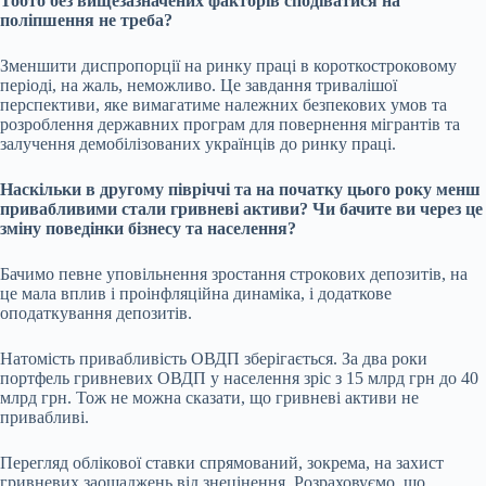
Тобто без вищезазначених факторів сподіватися на
поліпшення не треба?
Зменшити диспропорції на ринку праці в короткостроковому
періоді, на жаль, неможливо. Це завдання тривалішої
перспективи, яке вимагатиме належних безпекових умов та
розроблення державних програм для повернення мігрантів та
залучення демобілізованих українців до ринку праці.
Наскільки в другому півріччі та на початку цього року менш
привабливими стали гривневі активи? Чи бачите ви через це
зміну поведінки бізнесу та населення?
Бачимо певне уповільнення зростання строкових депозитів, на
це мала вплив і проінфляційна динаміка, і додаткове
оподаткування депозитів.
Натомість привабливість ОВДП зберігається. За два роки
портфель гривневих ОВДП у населення зріс з 15 млрд грн до 40
млрд грн. Тож не можна сказати, що гривневі активи не
привабливі.
Перегляд облікової ставки спрямований, зокрема, на захист
гривневих заощаджень від знецінення. Розраховуємо, що