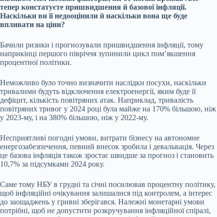
тепер констатуєте пришвидшення й
базової інфляції
.
Наскільки ви її недооцінили й наскільки вона ще буде
впливати на ціни?
Бачили ризики і прогнозували пришвидшення інфляції, тому
наприкінці першого півріччя зупинили цикл пом’якшення
процентної політики.
Неможливо було точно визначити наслідки посухи, наскільки
тривалими будуть відключення електроенергії, яким буде її
дефіцит, кількість повітряних атак. Наприклад, тривалість
повітряних тривог у 2024 році була майже на 170% більшою, ніж
у 2023-му, і на 380% більшою, ніж у 2022-му.
Несприятливі погодні умови, витрати бізнесу на автономне
енергозабезпечення, певний внесок зробила і девальвація. Через
це базова інфляція також зростає швидше за прогноз і становить
10,7% за підсумками 2024 року.
Саме тому НБУ в грудні та січні посилював процентну політику,
щоб інфляційні очікування залишалися під контролем, а інтерес
до заощаджень у гривні зберігався. Належні монетарні умови
потрібні, щоб не допустити розкручування інфляційної спіралі,