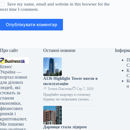
Save my name, email and website in this browser for the
next time I comment.
Опублікувати коментар
Про сайт
Останні новини
Інформ
П
С
Бізнес
К
Україна —
С
портал новин
A136 Highlight Tower ввели в
К
для ділових
експлуатацію
и
людей, які
Тетяна Павленко
Сер 7, 2026
стежать за
Придбайте квартиру в готовому
станом
будинку на спеціальних умовах.
економіки,
Квартири — зі знижкою до 10%;
фінансових
паркінг — зі знижкою до 7%;…
ринків і
криптовалют.
Ми пишемо
Дарниця стала лідером
про політику