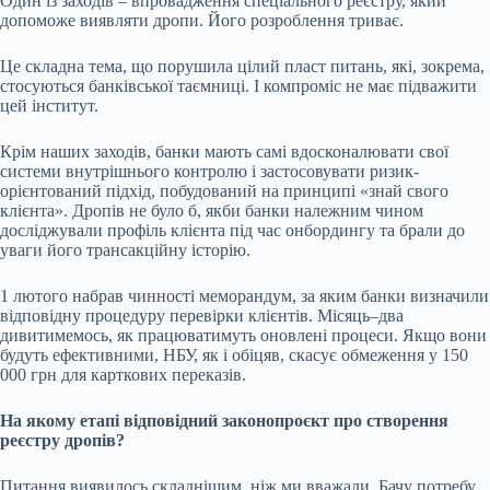
Один із заходів – впровадження
спеціального реєстру
, який
допоможе виявляти дропи. Його розроблення триває.
Це складна тема, що порушила цілий пласт питань, які, зокрема,
стосуються банківської таємниці. І компроміс не має підважити
цей інститут.
Крім наших заходів, банки мають самі вдосконалювати свої
системи внутрішнього контролю і застосовувати ризик-
орієнтований підхід, побудований на принципі «знай свого
клієнта». Дропів не було б, якби банки належним чином
досліджували профіль клієнта під час онбордингу та брали до
уваги його трансакційну історію.
1 лютого набрав чинності меморандум, за яким банки визначили
відповідну процедуру перевірки клієнтів. Місяць–два
дивитимемось, як працюватимуть оновлені процеси. Якщо вони
будуть ефективними, НБУ, як і обіцяв, скасує обмеження у 150
000 грн для карткових переказів.
На якому етапі відповідний законопроєкт про створення
реєстру дропів
?
Питання виявилось складнішим, ніж ми вважали. Бачу потребу