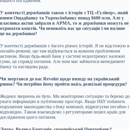
нашого погодження.
У контексті держбанків також є історія з ТЦ «Гулівер», який
винен
Ощадбанку
та Укрексімбанку понад $600 млн. Але у
власника актив забрали в АРМА, то ж держбанки можуть не
отримати коштів. Чи непокоїть вас ця ситуація і чи вплине
це на держбанки?
У контексті держбанків є багато різних історій. Я не відстежую в
онлайн-режимі, що там відбувається за кожним проблемним
активом. Якщо будь-який банк у системі недоотримує належні
суми, це справді питання. Але ним має займатися менеджмент
банку та наглядова рада.
Чи звертався до вас
Revolut щодо виходу на український
ринок
? Чи потрібно йому пройти якісь дозвільні процедури?
Жодних звернень не було. Ми моніторимо ситуацію та беремо до
уваги інформацію в публічному просторі. Якщо НБУ побачить
порушення законодавства з боку компаніі, відреагуємо негайно і
відповідно. Також взаємодіємо з регуляторами інших країн для
дослідження цього питання.
Литва, Велика Британія, європейський Центробанк?