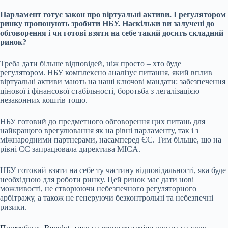
Парламент готує
закон про віртуальні активи
. І регулятором
ринку пропонують зробити НБУ. Наскільки ви залучені до
обговорення і чи готові взяти на себе такий досить складний
ринок?
Треба дати більше відповідей, ніж просто – хто буде
регулятором. НБУ комплексно аналізує питання, який вплив
віртуальні активи мають на наші ключові мандати: забезпечення
цінової і фінансової стабільності, боротьба з легалізацією
незаконних коштів тощо.
НБУ готовий до предметного обговорення цих питань для
найкращого врегулювання як на рівні парламенту, так і з
міжнародними партнерами, насамперед ЄС. Тим більше, що на
рівні ЄС запрацювала директива
MICA
.
НБУ готовий взяти на себе ту частину відповідальності, яка буде
необхідною для роботи ринку. Цей ринок має дати нові
можливості, не створюючи небезпечного регуляторного
арбітражу, а також не генеруючи безконтрольні та небезпечні
ризики.