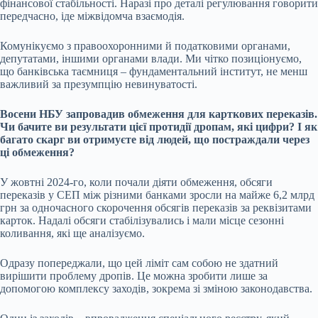
фінансової стабільності. Наразі про деталі регулювання говорити
передчасно, іде міжвідомча взаємодія.
Комунікуємо з правоохоронними й податковими органами,
депутатами, іншими органами влади. Ми чітко позиціонуємо,
що банківська таємниця – фундаментальний інститут, не менш
важливий за презумпцію невинуватості.
Восени НБУ запровадив
обмеження для карткових переказів
.
Чи бачите ви результати цієї протидії дропам, які цифри? І як
багато скарг ви отримуєте від людей, що постраждали через
ці обмеження?
У жовтні 2024-го, коли почали діяти обмеження, обсяги
переказів у
СЕП
між різними банками зросли на майже 6,2 млрд
грн за одночасного скорочення обсягів переказів за реквізитами
карток. Надалі обсяги стабілізувались і мали місце сезонні
коливання, які ще аналізуємо.
Одразу попереджали, що цей ліміт сам собою не здатний
вирішити проблему дропів. Це можна зробити лише за
допомогою комплексу заходів, зокрема зі зміною законодавства.