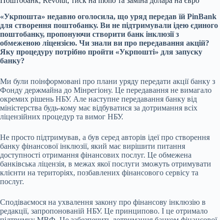
Поштобанк, Revolut, тиск на mono та заміна долара на євро
«Укрпошта» недавно
оголосила
, що уряд передав їй PinBank
для створення поштобанку. Ви не підтримували ідею єдиного
поштобанку, пропонуючи створити банк інклюзії з
обмеженою ліцензією. Чи знали ви про передавання акцій?
Яку процедуру потрібно пройти «Укрпошті» для запуску
банку?
Ми були поінформовані про плани уряду передати акції банку з
Фонду держмайна до Мінрегіону. Це передавання не вимагало
окремих рішень НБУ. Але наступне передавання банку від
міністерства будь-кому має відбуватися за дотримання всіх
ліцензійних процедур та вимог НБУ.
Не просто підтримував, а був серед авторів ідеї про створення
банку фінансової інклюзії, який має вирішити питання
доступності отримання фінансових послуг. Це обмежена
банківська ліцензія, в межах якої послуги зможуть отримувати
клієнти
на
територіях
, позбавлених фінансового сервісу та
послуг.
Сподіваємося на ухвалення закону про фінансову інклюзію в
редакції, запропонованій НБУ. Це принципово. І це отримало
підтримку МВФ. Це забезпечить дотримання банком фінансової