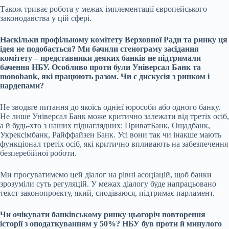
Також триває робота у межах імплементації європейського
законодавства
у цій сфері.
Наскільки профільному комітету Верховної Ради та ринку ця
ідея не подобається? Ми бачили стенограму засідання
комітету – представники деяких банків не підтримали
бачення НБУ. Особливо проти були Універсал Банк та
monobank, які працюють разом. Чи є дискусія з ринком і
нардепами?
Не зводьте питання до якоїсь однієї юрособи або одного банку.
Не лише Універсал Банк може критично залежати від третіх осіб,
а й будь-хто з наших піднаглядних: ПриватБанк, Ощадбанк,
Укрексімбанк, Райффайзен Банк. Усі вони так чи інакше мають
функціонал третіх осіб, які критично впливають на забезпечення
безперебійної роботи.
Ми просуватимемо цей діалог на рівні асоціацій, щоб банки
зрозуміли суть регуляцій. У межах діалогу буде напрацьовано
текст законопроєкту, який, сподіваюся, підтримає парламент.
Чи очікувати банківському ринку цьогоріч повторення
історії з оподаткуванням у 50%? НБУ був проти й минулого