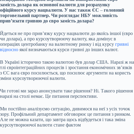
замість долара як основної валюти для розрахунку
офіційного курсу нацвалюти. У нас також ЄС
–
головний
торговельний партнер. Чи розглядає НБУ можливість
привʼязати гривню до євро замість долара?
Йдеться не про привʼязку курсу нацвалюти до якоїсь іншої (євро
чи долара), а про курсоутворюючу валюту, яка домінує в
операціях центробанку на валютному ринку і від курсу
гривні
відносно
якої
визначаються
курси гривні до інших валют.
В Україні історично такою валютою був долар США. Наразі ж на
тлі євроінтеграційних процесів і зростання економічних звʼязків
з ЄС вага євро посилюється, що посилює аргументи на користь
зміни курсоутворюючої валюти.
Чи готові ми зараз анонсувати таке рішення? Ні. Такого рішення
наразі на столі немає. Це питання перспективи.
Ми постійно аналізуємо ситуацію, дивимося на неї з усіх точок
зору. Профільний департамент обговорює це питання з ринком.
Але не можна казати, що завтра щось відбудеться і така зміна
курсоутворюючої валюти стане фактом