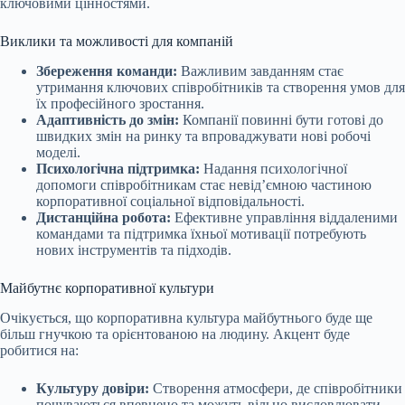
ключовими цінностями.
Виклики та можливості для компаній
Збереження команди:
Важливим завданням стає
утримання ключових співробітників та створення умов для
їх професійного зростання.
Адаптивність до змін:
Компанії повинні бути готові до
швидких змін на ринку та впроваджувати нові робочі
моделі.
Психологічна підтримка:
Надання психологічної
допомоги співробітникам стає невід’ємною частиною
корпоративної соціальної відповідальності.
Дистанційна робота:
Ефективне управління віддаленими
командами та підтримка їхньої мотивації потребують
нових інструментів та підходів.
Майбутнє корпоративної культури
Очікується, що корпоративна культура майбутнього буде ще
більш гнучкою та орієнтованою на людину. Акцент буде
робитися на:
Культуру довіри:
Створення атмосфери, де співробітники
почуваються впевнено та можуть вільно висловлювати