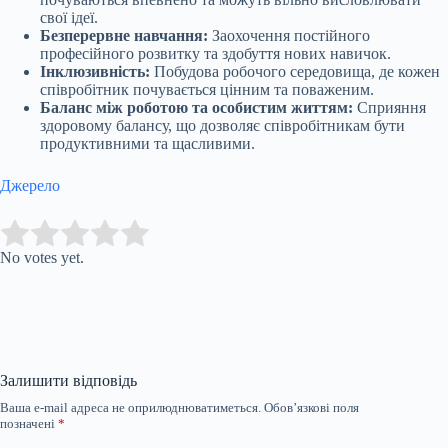
свої ідеї.
Безперервне навчання:
Заохочення постійного
професійного розвитку та здобуття нових навичок.
Інклюзивність:
Побудова робочого середовища, де кожен
співробітник почувається цінним та поваженим.
Баланс між роботою та особистим життям:
Сприяння
здоровому балансу, що дозволяє співробітникам бути
продуктивними та щасливими.
Джерело
Submit Rating
Rate this item:
No votes yet.
Залишити відповідь
Ваша e-mail адреса не оприлюднюватиметься.
Обов’язкові поля
позначені
*