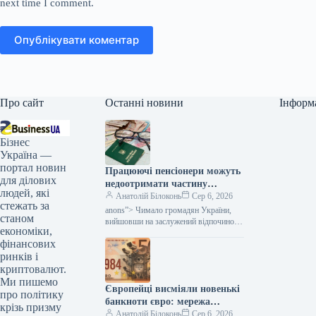
next time I comment.
Опублікувати коментар
Про сайт
Останні новини
Інформ
Бізнес
Україна —
портал новин
Працюючі пенсіонери можуть
для ділових
недоотримати частину
людей, які
надбавок: кого це торкнеться
Анатолій Білоконь
Сер 6, 2026
стежать за
— Міністерство фінансів
anons”> Чимало громадян України,
станом
вийшовши на заслужений відпочинок,
економіки,
не припиняють своєї офіційної
фінансових
трудової діяльності. Сам факт
продовження роботи після досягнення
ринків і
криптовалют.
Ми пишемо
Європейці висміяли новенькі
про політику
банкноти євро: мережа
крізь призму
наповнилася мемами —
Анатолій Білоконь
Сер 6, 2026