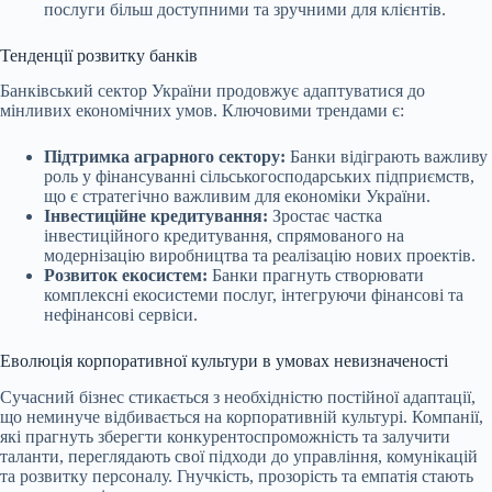
послуги більш доступними та зручними для клієнтів.
Тенденції розвитку банків
Банківський сектор України продовжує адаптуватися до
мінливих економічних умов. Ключовими трендами є:
Підтримка аграрного сектору:
Банки відіграють важливу
роль у фінансуванні сільськогосподарських підприємств,
що є стратегічно важливим для економіки України.
Інвестиційне кредитування:
Зростає частка
інвестиційного кредитування, спрямованого на
модернізацію виробництва та реалізацію нових проектів.
Розвиток екосистем:
Банки прагнуть створювати
комплексні екосистеми послуг, інтегруючи фінансові та
нефінансові сервіси.
Еволюція корпоративної культури в умовах невизначеності
Сучасний бізнес стикається з необхідністю постійної адаптації,
що неминуче відбивається на корпоративній культурі. Компанії,
які прагнуть зберегти конкурентоспроможність та залучити
таланти, переглядають свої підходи до управління, комунікацій
та розвитку персоналу. Гнучкість, прозорість та емпатія стають