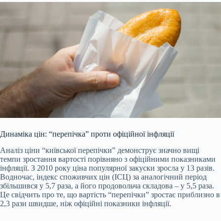
Динаміка цін: “перепічка” проти офіційної інфляції
Аналіз ціни “київської перепічки” демонструє значно вищі
темпи зростання вартості порівняно з офіційними показниками
інфляції. З 2010 року ціна популярної закуски зросла у 13 разів.
Водночас, індекс споживчих цін (ІСЦ) за аналогічний період
збільшився у 5,7 раза, а його продовольча складова – у 5,5 раза.
Це свідчить про те, що вартість “перепічки” зростає приблизно в
2,3 рази швидше, ніж офіційні показники інфляції.