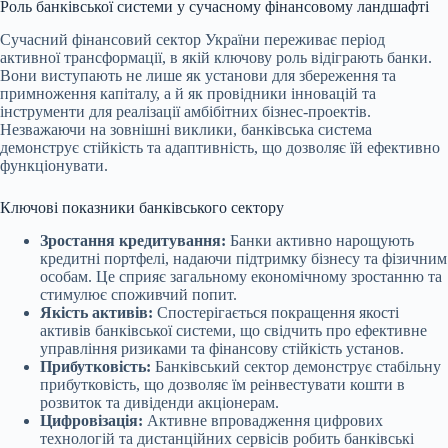
Роль банківської системи у сучасному фінансовому ландшафті
Сучасний фінансовий сектор України переживає період
активної трансформації, в якій ключову роль відіграють банки.
Вони виступають не лише як установи для збереження та
примноження капіталу, а й як провідники інновацій та
інструменти для реалізації амбібітних бізнес-проектів.
Незважаючи на зовнішні виклики, банківська система
демонструє стійкість та адаптивність, що дозволяє їй ефективно
функціонувати.
Ключові показники банківського сектору
Зростання кредитування:
Банки активно нарощують
кредитні портфелі, надаючи підтримку бізнесу та фізичним
особам. Це сприяє загальному економічному зростанню та
стимулює споживчий попит.
Якість активів:
Спостерігається покращення якості
активів банківської системи, що свідчить про ефективне
управління ризиками та фінансову стійкість установ.
Прибутковість:
Банківський сектор демонструє стабільну
прибутковість, що дозволяє їм реінвестувати кошти в
розвиток та дивіденди акціонерам.
Цифровізація:
Активне впровадження цифрових
технологій та дистанційних сервісів робить банківські