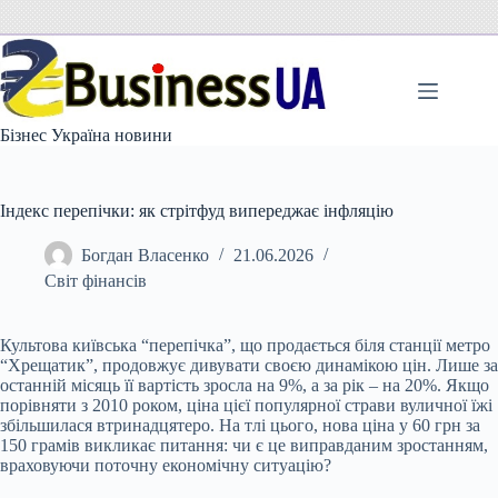
Перейти
до
вмісту
Бізнес Україна новини
Індекс перепічки: як стрітфуд випереджає інфляцію
Богдан Власенко
21.06.2026
Світ фінансів
Культова київська “перепічка”, що продається біля станції метро
“Хрещатик”, продовжує дивувати своєю динамікою цін. Лише за
останній місяць її вартість зросла на 9%, а
за рік – на 20%. Якщо
порівняти з 2010 роком, ціна цієї популярної страви вуличної їжі
збільшилася втринадцятеро. На тлі цього, нова ціна у 60 грн за
150 грамів викликає питання: чи є це виправданим зростанням,
враховуючи поточну економічну ситуацію?