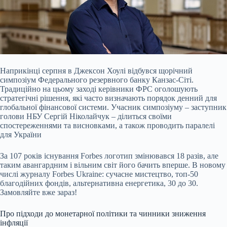
Наприкінці серпня в Джексон Хоулі відбувся щорічний
симпозіум Федерального резервного банку Канзас-Сіті.
Традиційно на цьому заході керівники ФРС оголошують
стратегічні рішення, які часто визначають порядок денний для
глобальної фінансової системи. Учасник симпозіуму – заступник
голови НБУ Сергій Ніколайчук – ділиться своїми
спостереженнями та висновками, а також проводить паралелі
для України
За 107 років існування Forbes логотип змінювався 18 разів, але
таким авангардним і вільним світ його бачить вперше. В новому
числі журналу Forbes Ukraine: сучасне мистецтво, топ-50
благодійних фондів, альтернативна енергетика, 30 до 30.
Замовляйте вже зараз!
Про підходи до монетарної політики та чинники зниження
інфляції