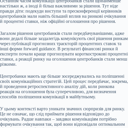
Останнім часом комунікації центробанків стали щонайменше
настільки ж, а іноді й більш важливими за рішення. Тут ніде
правди діти: подекуди виступи та пресконференції керівників
центробанків мали навіть більший вплив на ринкові очікування
й процентні ставки, ніж офіційні оголошення про рішення.
Загалом рішення центробанків стали передбачуванішими, адже
вони дедалі більше заздалегідь комунікують свої рішення ринкам
через публікації прогнозних траєкторій процентних ставок та
інші форми forward guidance. В результаті фінансові ринки й
експерти почали краще прогнозувати короткострокові процентні
ставки, а реакції ринку на оголошення центробанків стали менш
різкими.
Центробанки мають ще більше зосереджувались на поліпшенні
своїх комунікаційних стратегій. Цей процес передбачає, зокрема,
й проведення ретроспективного аналізу дій, коли ринкова
реакція на оголошення була суперечливою, для визначення
способів поліпшення комунікації в майбутньому.
У цьому контексті варто уникати значних сюрпризів для ринку.
Це не означає, що слід приймати рішення відповідно до
очікувань. Радше навпаки – завдяки комунікаціям потрібно
формувати очікування так, щоб вони відповідали оптимальним