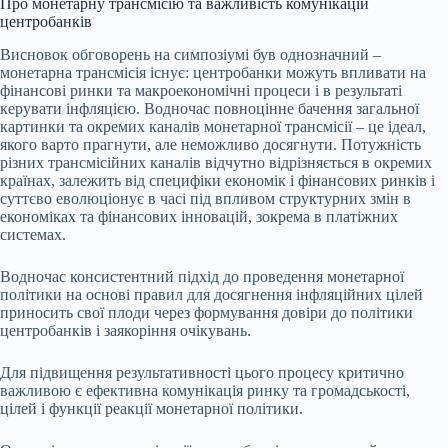
Про монетарну трансмісію та важливість комунікацій
центробанків
Висновок обговорень на симпозіумі був однозначний –
монетарна трансмісія існує: центробанки можуть впливати на
фінансові ринки та макроекономічні процеси і в результаті
керувати інфляцією. Водночас повноцінне бачення загальної
картинки та окремих каналів монетарної трансмісії – це ідеал,
якого варто прагнути, але неможливо досягнути. Потужність
різних трансмісійних каналів відчутно відрізняється в окремих
країнах, залежить від специфіки економік і фінансових ринків і
суттєво еволюціонує в часі під впливом структурних змін в
економіках та фінансових інновацій, зокрема в платіжних
системах.
Водночас консистентний підхід до проведення монетарної
політики на основі правил для досягнення інфляційних цілей
приносить свої плоди через формування довіри до політики
центробанків і заякоріння очікувань.
Для підвищення результативності цього процесу критично
важливою є ефективна комунікація ринку та громадськості,
цілей і функції реакції монетарної політики.