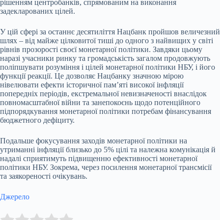
рішенням центробанків, спрямованим на виконання
задекларованих цілей.
У цій сфері за останнє десятиліття Нацбанк пройшов величезний
шлях – від майже цілковитої тиші до одного з найвищих у світі
рівнів прозорості своєї монетарної політики. Завдяки цьому
наразі учасники ринку та громадськість загалом продовжують
поліпшувати розуміння і цілей монетарної політики НБУ, і його
функції реакції. Це дозволяє Нацбанку значною мірою
нівелювати ефекти історичної памʼяті високої інфляції
попередніх періодів, екстремальної невизначеності внаслідок
повномасштабної війни та занепокоєнь щодо потенційного
підпорядкування монетарної політики потребам фінансування
бюджетного дефіциту.
Подальше фокусування заходів монетарної політики на
утриманні інфляції близько до 5% цілі та належна комунікація й
надалі сприятимуть підвищенню ефективності монетарної
політики НБУ. Зокрема, через посилення монетарної трансмісії
та заякореності очікувань.
Джерело