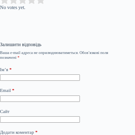
Submit Rating
Rate this item:
No votes yet.
Залишити відповідь
Ваша e-mail адреса не оприлюднюватиметься.
Обов’язкові поля
позначені
*
Ім’я
*
Email
*
Сайт
Додати коментар
*