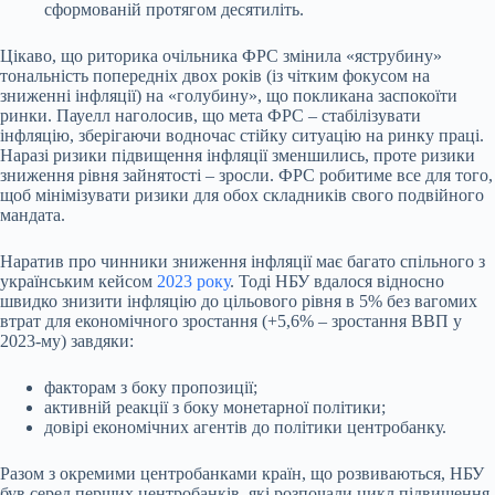
сформованій протягом десятиліть.
Цікаво, що риторика очільника ФРС змінила «яструбину»
тональність попередніх двох років (із чітким фокусом на
зниженні інфляції) на «голубину», що покликана заспокоїти
ринки. Пауелл наголосив, що мета ФРС – стабілізувати
інфляцію, зберігаючи водночас стійку ситуацію на ринку праці.
Наразі ризики підвищення інфляції зменшились, проте ризики
зниження рівня зайнятості – зросли. ФРС робитиме все для того,
щоб мінімізувати ризики для обох складників свого подвійного
мандата.
Наратив про чинники зниження інфляції має багато спільного з
українським кейсом
2023 року
. Тоді НБУ вдалося відносно
швидко знизити інфляцію до цільового рівня в 5% без вагомих
втрат для економічного зростання (+5,6% – зростання ВВП у
2023-му) завдяки:
факторам з боку пропозиції;
активній реакції з боку монетарної політики;
довірі економічних агентів до політики центробанку.
Разом з окремими центробанками країн, що розвиваються, НБУ
був серед перших центробанків, які розпочали цикл підвищення