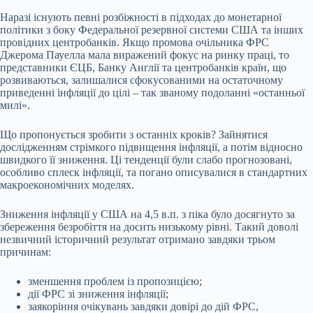
Наразі існують певні розбіжності в підходах до монетарної
політики з боку Федеральної резервної системи США та інших
провідних центробанків. Якщо промова очільника ФРС
Джерома Пауелла мала виражений фокус на ринку праці, то
представники ЄЦБ, Банку Англії та центробанків країн, що
розвиваються, залишалися сфокусованими на остаточному
приведенні інфляції до цілі – так званому подоланні «останньої
милі».
Що пропонується зробити з останніх кроків? Зайнятися
дослідженням стрімкого підвищення інфляції, а потім відносно
швидкого її зниження. Ці тенденції були слабо прогнозовані,
особливо сплеск інфляції, та погано описувалися в стандартних
макроекономічних моделях.
Зниження інфляції у США на 4,5 в.п. з піка було досягнуто за
збереження безробіття на досить низькому рівні. Такий доволі
незвичний історичний результат отримано завдяки трьом
причинам:
зменшення проблем із пропозицією;
дії ФРС зі зниження інфляції;
заякоріння очікувань завдяки довірі до дій ФРС,