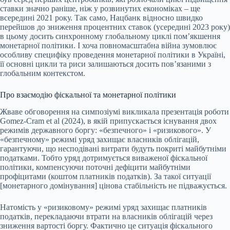
ставки значно раніше, ніж у розвинутих економіках – ще
всередині 2021 року. Так само, Нацбанк відносно швидко
перейшов до зниження процентних ставок (усередині 2023 року)
в цьому досить синхронному глобальному циклі помʼякшення
монетарної політики. І хоча повномасштабна війна зумовлює
особливу специфіку проведення монетарної політики в Україні,
її основні цикли та риси залишаються досить повʼязаними з
глобальним контекстом.
Про взаємодію фіскальної та монетарної політики
Жваве обговорення на симпозіумі викликала презентація роботи
Gomez-Cram et al (2024), в якій припускається існування двох
режимів державного боргу: «безпечного» і «ризикового». У
«безпечному» режимі уряд захищає власників облігацій,
гарантуючи, що несподівані витрати будуть покриті майбутніми
податками. Тобто уряд дотримується виваженої фіскальної
політики, компенсуючи поточні дефіцити майбутніми
профіцитами (коштом платників податків). За такої ситуації
[монетарного домінування] цінова стабільність не підважується.
Натомість у «ризиковому» режимі уряд захищає платників
податків, перекладаючи втрати на власників облігацій через
зниження вартості боргу. Фактично це ситуація фіскального