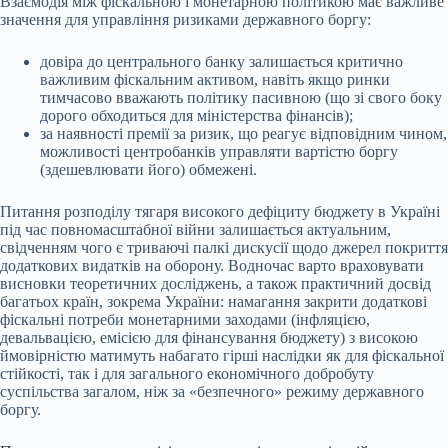
Взаємодія між фіскальною і монетарною політикою має важливе
значення для управління ризиками державного боргу:
довіра до центрального банку залишається критично
важливим фіскальним активом, навіть якщо ринки
тимчасово вважають політику пасивною (що зі свого боку
дорого обходиться для міністерства фінансів);
за наявності премії за ризик, що реагує відповідним чином,
можливості центробанків управляти вартістю боргу
(здешевлювати його) обмежені.
Питання розподілу тягаря високого дефіциту бюджету в Україні
під час повномасштабної війни залишається актуальним,
свідченням чого є триваючі палкі дискусії щодо джерел покриття
додаткових видатків на оборону. Водночас варто враховувати
висновки теоретичних досліджень, а також практичний досвід
багатьох країн, зокрема України: намагання закрити додаткові
фіскальні потреби монетарними заходами (інфляцією,
девальвацією, емісією для фінансування бюджету) з високою
ймовірністю матимуть набагато гірші наслідки як для фіскальної
стійкості, так і для загального економічного добробуту
суспільства загалом, ніж за «безпечного» режиму державного
боргу.