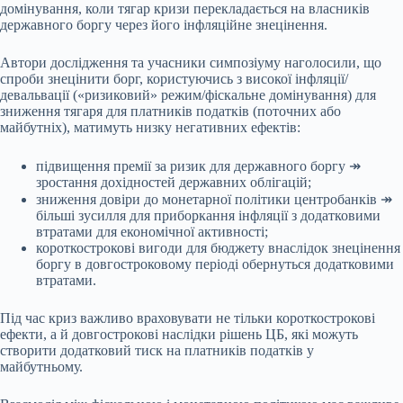
домінування, коли тягар кризи перекладається на власників
державного боргу через його інфляційне знецінення.
Автори дослідження та учасники симпозіуму наголосили, що
спроби знецінити борг, користуючись з високої інфляції/
девальвації («ризиковий» режим/фіскальне домінування) для
зниження тягаря для платників податків (поточних або
майбутніх), матимуть низку негативних ефектів:
підвищення премії за ризик для державного боргу ↠
зростання дохідностей державних облігацій;
зниження довіри до монетарної політики центробанків ↠
більші зусилля для приборкання інфляції з додатковими
втратами для економічної активності;
короткострокові вигоди для бюджету внаслідок знецінення
боргу в довгостроковому періоді обернуться додатковими
втратами.
Під час криз важливо враховувати не тільки короткострокові
ефекти, а й довгострокові наслідки рішень ЦБ, які можуть
створити додатковий тиск на платників податків у
майбутньому.