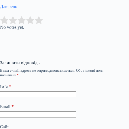
Джерело
Submit Rating
Rate this item:
No votes yet.
Залишити відповідь
Ваша e-mail адреса не оприлюднюватиметься.
Обов’язкові поля
позначені
*
Ім’я
*
Email
*
Сайт