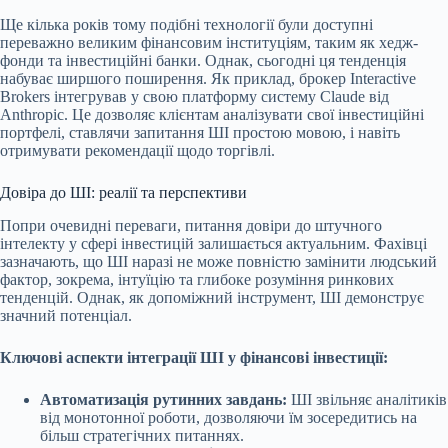
Ще кілька років тому подібні технології були доступні
переважно великим фінансовим інституціям, таким як хедж-
фонди та інвестиційні банки. Однак, сьогодні ця тенденція
набуває ширшого поширення. Як приклад, брокер Interactive
Brokers інтегрував у свою платформу систему Claude від
Anthropic. Це дозволяє клієнтам аналізувати свої інвестиційні
портфелі, ставлячи запитання ШІ простою мовою, і навіть
отримувати рекомендації щодо торгівлі.
Довіра до ШІ: реалії та перспективи
Попри очевидні переваги, питання довіри до штучного
інтелекту у сфері інвестицій залишається актуальним. Фахівці
зазначають, що ШІ наразі не може повністю замінити людський
фактор, зокрема, інтуїцію та глибоке розуміння ринкових
тенденцій. Однак, як допоміжний інструмент, ШІ демонструє
значний потенціал.
Ключові аспекти інтеграції ШІ у фінансові інвестиції:
Автоматизація рутинних завдань:
ШІ звільняє аналітиків
від монотонної роботи, дозволяючи їм зосередитись на
більш стратегічних питаннях.