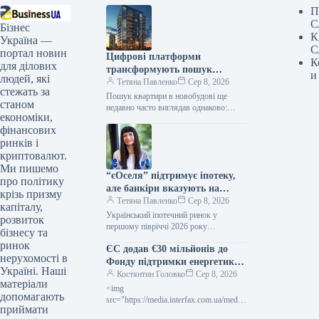
П
С
Бізнес
К
Україна —
С
портал новин
Цифрові платформи
К
для ділових
трансформують пошук
и
людей, які
новобудов в Україні
Тетяна Павленко
Сер 8, 2026
стежать за
Пошук квартири в новобудові ще
станом
недавно часто виглядав однаково:
економіки,
десятки вкладок, повторювані
фінансових
оголошення, дзвінки за старими
номерами й постійне відчуття,…
ринків і
криптовалют.
Ми пишемо
“єОселя” підтримує іпотеку,
про політику
але банкіри вказують на
крізь призму
бар’єри зростання
Тетяна Павленко
Сер 8, 2026
капіталу,
Український іпотечний ринок у
розвиток
першому півріччі 2026 року
бізнесу та
продовжив демонструвати зростання,
ринок
ЄС додав €30 мільйонів до
проте його розвиток значною мірою
нерухомості в
залежить від державної програми…
Фонду підтримки енергетики
Україні. Наші
України
Костянтин Головко
Сер 8, 2026
матеріали
<img
допомагають
src="https://media.interfax.com.ua/media/
приймати
thumbs/2026/01/rphdk/K7kTGAem7e2c.