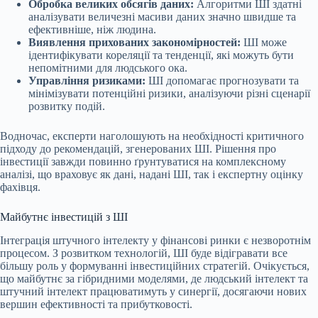
Обробка великих обсягів даних:
Алгоритми ШІ здатні
аналізувати величезні масиви даних значно швидше та
ефективніше, ніж людина.
Виявлення прихованих закономірностей:
ШІ може
ідентифікувати кореляції та тенденції, які можуть бути
непомітними для людського ока.
Управління ризиками:
ШІ допомагає прогнозувати та
мінімізувати потенційні ризики, аналізуючи різні сценарії
розвитку подій.
Водночас, експерти наголошують на необхідності критичного
підходу до рекомендацій, згенерованих ШІ. Рішення про
інвестиції завжди повинно ґрунтуватися на комплексному
аналізі, що враховує як дані, надані ШІ, так і експертну оцінку
фахівця.
Майбутнє інвестицій з ШІ
Інтеграція штучного інтелекту у фінансові ринки є незворотнім
процесом. З розвитком технологій, ШІ буде відігравати все
більшу роль у формуванні інвестиційних стратегій. Очікується,
що майбутнє за гібридними моделями, де людський інтелект та
штучний інтелект працюватимуть у синергії, досягаючи нових
вершин ефективності та прибутковості.